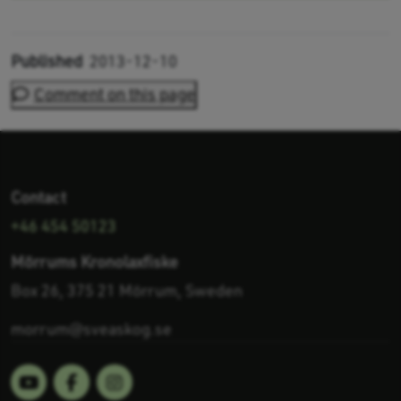
Published
2013-12-10
Comment on this page
Contact
+46 454 50123
Mörrums Kronolaxfiske
Box 26, 375 21 Mörrum, Sweden
morrum@sveaskog.se