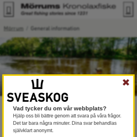
Go to content
Search
M
Mörrum
General information
✖
General information
Welcome to Mörrum, the Mörrum river
Vad tycker du om vår webbplats?
Hjälp oss bli bättre genom att svara på våra frågor.
and Kronolaxfisket.
Det tar bara några minuter. Dina svar behandlas
självklart anonymt.