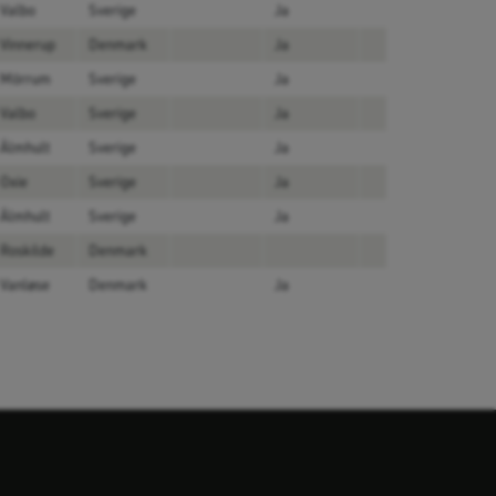
Valbo
Sverige
Ja
Vinnerup
Denmark
Ja
Mörrum
Sverige
Ja
Valbo
Sverige
Ja
Älmhult
Sverige
Ja
Oxie
Sverige
Ja
Älmhult
Sverige
Ja
Roskilde
Denmark
Vanløse
Denmark
Ja