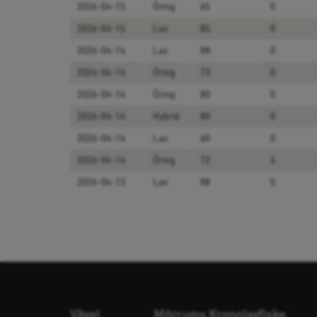
2026-04-15
Öring
65
0
2026-04-15
Lax
85
0
2026-04-14
Lax
88
0
2026-04-14
Öring
73
0
2026-04-14
Öring
80
0
2026-04-14
Hybrid
80
0
2026-04-14
Lax
60
0
2026-04-14
Öring
72
4
2026-04-13
Lax
88
0
Växel
Mörrums Kronolaxfiske