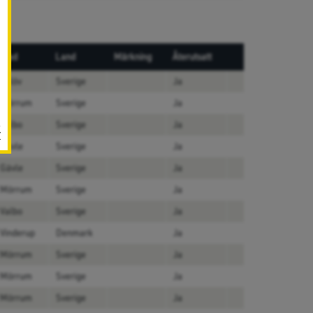
Stad
Land
Märkning
Återutsatt
Eslöv
Sverige
Ja
Mörrum
Sverige
Ja
Valbo
Sverige
Ja
r
Gävle
Sverige
Ja
Gävle
Sverige
Ja
Mörrum
Sverige
Ja
Valbo
Sverige
Ja
Vinderup
Denmark
Ja
Mörrum
Sverige
Ja
Mörrum
Sverige
Ja
Mörrum
Sverige
Ja