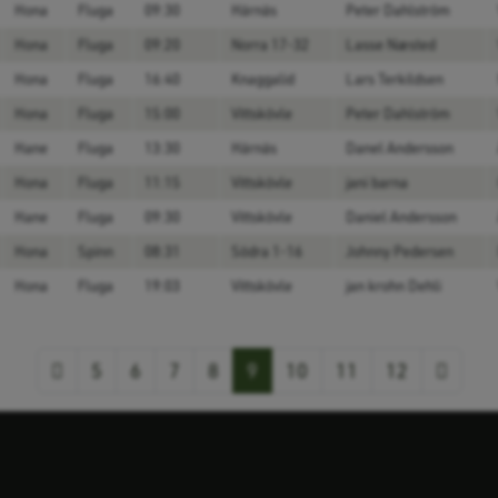
Hona
Fluga
09:30
Härnäs
Peter Dahlström
Hona
Fluga
09:20
Norra 17-32
Lasse Næsted
Hona
Fluga
16:40
Knaggalid
Lars Terkildsen
Hona
Fluga
15:00
Vittskövle
Peter Dahlström
Hane
Fluga
13:30
Härnäs
Danel Andersson
Hona
Fluga
11:15
Vittskövle
jani barna
Hane
Fluga
09:30
Vittskövle
Daniel Andersson
Hona
Spinn
08:31
Södra 1-16
Johnny Pedersen
Hona
Fluga
19:03
Vittskövle
jan krohn Dehli
Föregående
Nästa
5
6
7
8
9
10
11
12