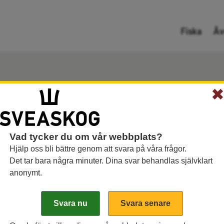
Gå direkt till innehållet
Fiska
Äv
ster i vårt register.
Vad tycker du om vår webbplats?
Hjälp oss bli bättre genom att svara på våra frågor.
e senaste 20 fångsterna visas nedan.
Vill du rapportera di
Det tar bara några minuter. Dina svar behandlas självklart
anonymt.
Fångstplats:
Fiskart:
Fritext:
Välj