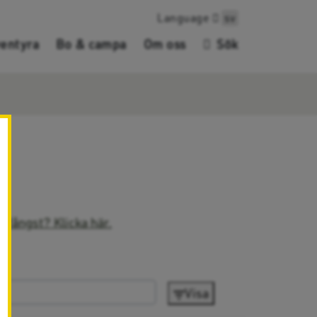
Language
sv
entyra
Bo & campa
Om oss
Sök
✖
n fångst? Klicka här.
Visa