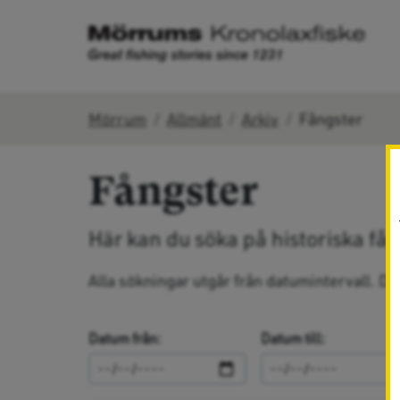
Mörrum
Allmänt
Arkiv
Fångster
Fångster
Här kan du söka på historiska fång
Alla sökningar utgår från datumintervall. D
Datum från:
Datum till: