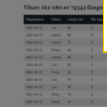
Visar: 161-180 av 74542 fångst
Fångstdatum
Fiskart
Längd (cm)
Vikt (kg)
2026-04-15
Lax
80
0
2026-04-15
Hybrid
88
0
2026-04-15
Hybrid
75
0
2026-04-15
Öring
60
0
2026-04-15
Hybrid
80
0
2026-04-15
Lax
80
0
2026-04-15
Öring
65
0
2026-04-15
Lax
90
0
2026-04-15
Lax
90
0
2026-04-15
Öring
70
0
2026-04-15
Öring
65
0