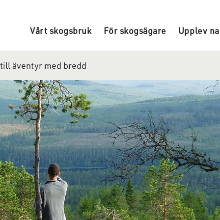
Gå direkt till innehållet
Vårt skogsbruk
För skogsägare
Upplev na
till äventyr med bredd