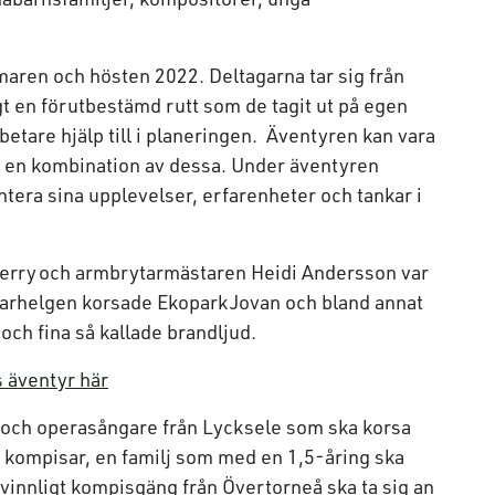
.
en och hösten 2022. Deltagarna tar sig från
igt en förutbestämd rutt som de tagit ut på egen
betare hjälp till i planeringen. Äventyren kan vara
nom en kombination av dessa. Under äventyren
tera sina upplevelser, erfarenheter och tankar i
erry och armbrytarmästaren Heidi Andersson var
marhelgen korsade Ekopark Jovan och bland annat
ch fina så kallade brandljud.
s äventyr här
e och operasångare från Lycksele som ska korsa
 kompisar, en familj som med en 1,5-åring ska
kvinnligt kompisgäng från Övertorneå ska ta sig an