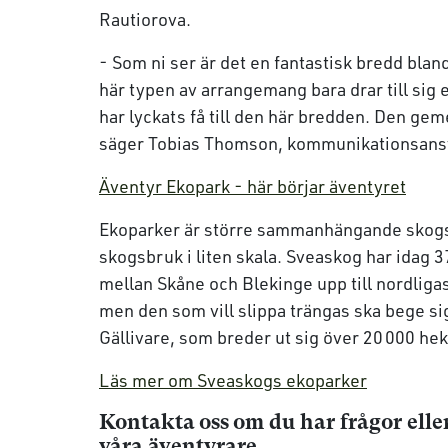
Rautiorova.
- Som ni ser är det en fantastisk bredd bland 
här typen av arrangemang bara drar till sig e
har lyckats få till den här bredden. Den g
säger Tobias Thomson, kommunikationsansv
Äventyr Ekopark - här börjar äventyret
Ekoparker är större sammanhängande skogs
skogsbruk i liten skala. Sveaskog har idag 
mellan Skåne och Blekinge upp till nordlig
men den som vill slippa trängas ska bege sig
Gällivare, som breder ut sig över 20 000 he
Läs mer om Sveaskogs ekoparker
Kontakta oss om du har frågor ell
våra äventyrare