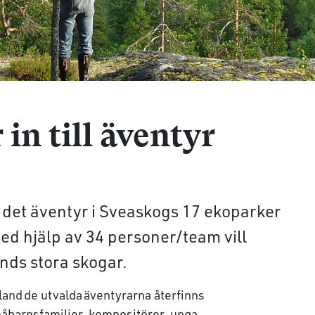
in till äventyr
det äventyr i Sveaskogs 17 ekoparker
ed hjälp av 34 personer/team vill
nds stora skogar.
bland de utvalda äventyrarna återfinns
åbarnsfamiljer, kompositörer, unga