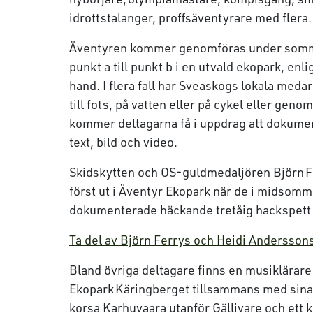
idrottstalanger, proffsäventyrare med flera
Äventyren kommer genomföras under sommar
punkt a till punkt b i en utvald ekopark, enl
hand. I flera fall har Sveaskogs lokala medar
till fots, på vatten eller på cykel eller ge
kommer deltagarna få i uppdrag att dokumen
text, bild och video.
Skidskytten och OS-guldmedaljören Björn F
först ut i Äventyr Ekopark när de i midsom
dokumenterade häckande tretåig hackspett o
Ta del av Björn Ferrys och Heidi Andersson
Bland övriga deltagare finns en musiklärar
Ekopark Käringberget tillsammans med sina
korsa Karhuvaara utanför Gällivare och ett 