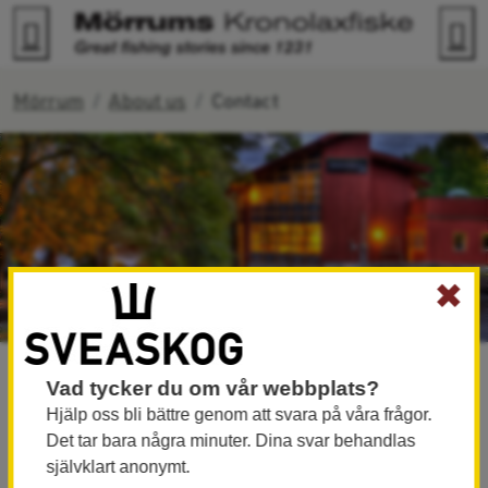
Go to content
Search
M
Mörrum
About us
Contact
✖
Contact
We will do our utmost to provide you with
Vad tycker du om vår webbplats?
information and help you write the
Hjälp oss bli bättre genom att svara på våra frågor.
Det tar bara några minuter. Dina svar behandlas
fishing story of a lifetime.
självklart anonymt.