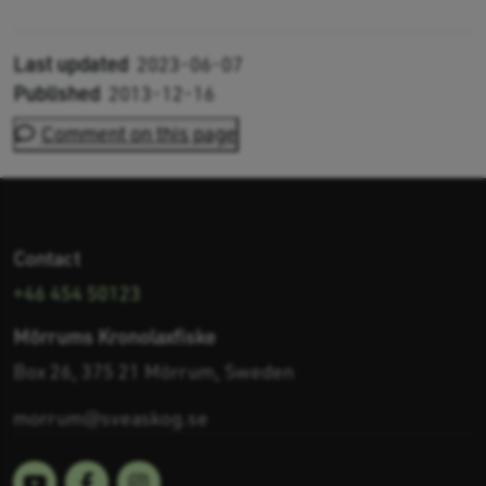
Last updated
2023-06-07
Published
2013-12-16
Comment on this page
Contact
+46 454 50123
Mörrums Kronolaxfiske
Box 26, 375 21 Mörrum, Sweden
morrum@sveaskog.se