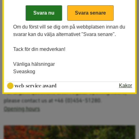
Om du först vill se dig om på webbplatsen innan du
svarar kan du välja alternativet "Svara senare".
Laxens Hus - Sport fishing office and
exhibition
Tack för din medverkan!
The sport fishing office can be reached by phone;
Vänliga hälsningar
+46 454-50123
Sveaskog
or email us at: morrum@sveaskog.se
Kakor
For urgent questions after regular opening hours,
please contact us at +46 (0)454-51280.
Opening hours