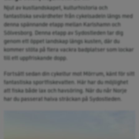
Njut av kustlandskapet, kulturhistoria och
fantastiska sevärdheter från cykelsadeln längs med
denna spännande etapp mellan Karlshamn och
Sölvesborg. Denna etapp av Sydostleden tar dig
genom ett öppet landskap längs kusten, där du
kommer stöta på flera vackra badplatser som lockar
till ett uppfriskande dopp.
Fortsätt sedan din cykeltur mot Mörrum, känt för sitt
fantastiska sportfiskevatten. Här har du möjlighet
att fiska både lax och havsöring. När du når Norje
har du passerat halva sträckan på Sydostleden.