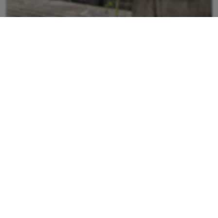
Pilgrimsvägen
Genom Skåne och Blekinge sträcker sig ett
nätverk av...
Publicerad
2024-06-14
Tyck till om sidan