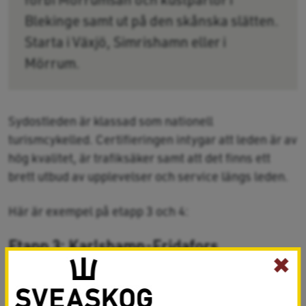
Blekinge samt ut på den skånska slätten.
Starta i Växjö, Simrishamn eller i
Mörrum.
Sydostleden är klassad som nationell
turismcykelled. Certifieringen intygar att leden är av
hög kvalitet, är trafiksäker samt att det finns ett
brett utbud av upplevelser och service längs leden.
Här är exempel på etapp 3 och 4:
Etapp 3: Karlshamn-Fridafors
✖
Längd 31,2km, höjdmeter 120m+ Mörrum -
Karlshamn ca 10 km