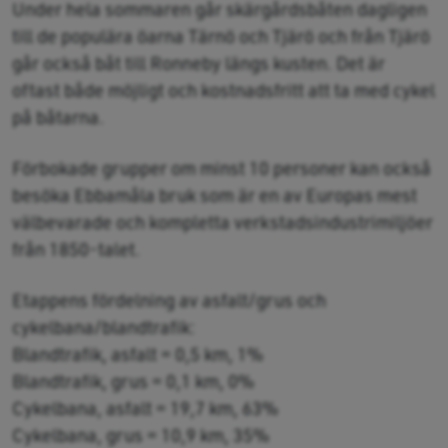
Under hela sommaren går skärgårdsbåten dagligen
till de populära öarna Tärnö och Tjärö och från Tjärö
går också båt till Ronneby längs kusten. Det är
oftast både möjligt och kostnadsfritt att ta med cykel
på båtarna.
Förbokade grupper om minst 10 personer kan också
besöka Ebbamåla bruk som är en av Europas mest
välbevarade och kompletta verkstadsindustrimiljöer
från 1850-talet.
Etappens fördelning av asfalt/grus och
cykelbana/blandtrafik:
Blandtrafik, asfalt = 0,5 km, 1%
Blandtrafik, grus = 0,1 km, 0%
Cykelbana, asfalt = 19,7 km, 63%
Cykelbana, grus = 10,9 km, 35%