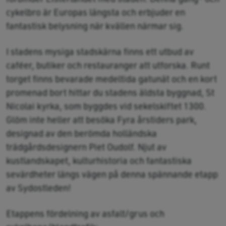
cykelbro är Europas längsta och erbjuder en
fantastisk belysning när kvällen närmar sig.
I stadens mysiga stadskärna finns ett utbud av
caféer, butiker och restauranger att utforska. Runt
torget finns bevarade medeltida gatunät och en kort
promenad bort hittar du stadens äldsta byggnad, St
Nicolai kyrka, som byggdes vid sekelskiftet 1300.
Glöm inte heller att besöka Fyra årstiders park,
designad av den berömda holländska
trädgårdsdesignern Piet Oudolf. Njut av
kustlandskapet, kulturhistoria och fantastiska
sevärdheter längs vägen på denna spännande etapp
av Sydostleden!
Etappens fördelning av asfalt/grus och