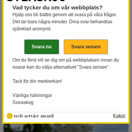
Från skärgård till vildmark på bara några mil. Här
Vad tycker du om vår webbplats?
cyklar du längs ett av Sveriges mest artrika
Hjälp oss bli bättre genom att svara på våra frågor.
vattendrag, Mörrumsån, som är välkänt för sitt
Det tar bara några minuter. Dina svar behandlas
laxfiske. Mellan Hovmansbygd och Hemsjö cyklar du
självklart anonymt.
genom Käringahejans naturreservat, en vildmark
med branta sluttningar ner mot Mörrumsån. Är du
intresserad av fiskeredskap får du inte missa ett av
landets finaste industrimuseer ABU-museet i
Om du först vill se dig om på webbplatsen innan du
natursköna Svängsta. De exklusiva fiskerullarna
svarar kan du välja alternativet "Svara senare".
tillverkas fortfarande här och är en viktig del av
samhället.
Tack för din medverkan!
Vänliga hälsningar
Sveaskog
Kakor