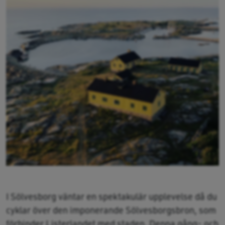
I Sölvesborg väntar en spektakulär upplevelse då du
cyklar över den imponerande Sölvesborgsbron, som
förbinder Listerlandet med staden. Denna gång- och