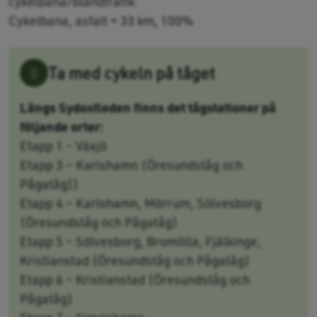
cykelbana/blandtrafik:
Cykelbana, asfalt = 33 km, 100%
Ta med cykeln på tåget
Längs Sydostleden finns det tågstationer på
följande orter:
Etapp 1 – Växjö
Etapp 3 – Karlshamn (Öresundståg och
Pågatåg))
Etapp 4 – Karlshamn, Mörrum, Sölvesborg
(Öresundståg och Pågatåg)
Etapp 5 – Sölvesborg, Bromölla, Fjälkinge,
Kristianstad (Öresundståg och Pågatåg)
Etapp 6 – Kristianstad (Öresundståg och
Pågatåg)