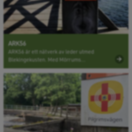
ARK56
ARK56 är ett nätverk av leder utmed
Blekingekusten. Med Mörrums...