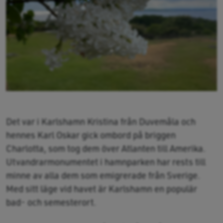
Det var i Karlshamn Kristina från Duvemåla och
hennes Karl Oskar gick ombord på briggen
Charlotta, som tog dem över Atlanten till Amerika.
Utvandrarmonumentet i hamnparken har rests till
minne av alla dem som emigrerade från Sverige.
Med sitt läge vid havet är Karlshamn en populär
bad- och semesterort.