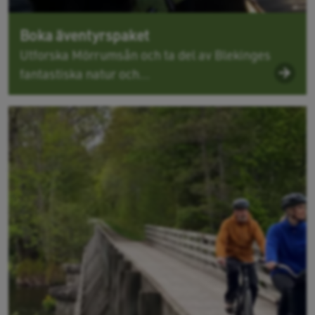
Boka äventyrspaket
Utforska Mörrumsån och ta del av Blekinges
fantastiska natur och...