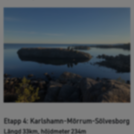
Etapp 4: Karlshamn-Mörrum-Sölvesborg
Längd 33km, höjdmeter 234m