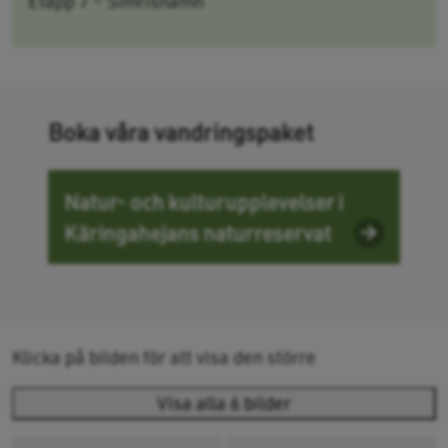
Etapp 7 – Simrishamn
Boka våra vandringspaket
Natur- och kulturupplevelser i
Käringahejans naturreservat
Klicka på bilden för att visa den större
Visa alla 6 bilder