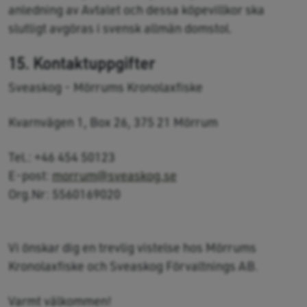
anledning av Avtalet och dessa köpevillkor ska
slutligt avgöras i svensk allmän domstol.
15. Kontaktuppgifter
Sveaskog - Mörrums Kronolaxfiske
Kvarnvägen 1, Box 26, 375 21 Mörrum
Tel.: +46 454 50123
E-post:
morrum@sveaskog.se
Org.Nr: 5560169020
Vi önskar dig en trevlig vistelse hos Mörrums
Kronolaxfiske och Sveaskog Förvaltnings AB.
Varmt välkommen!