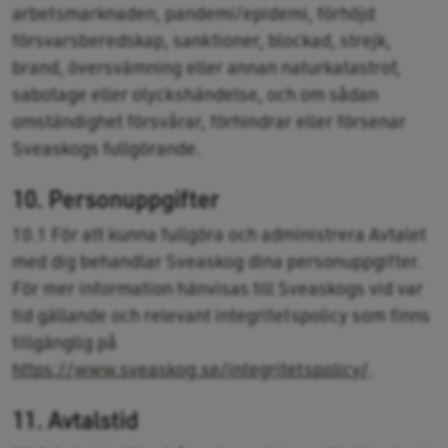
arbetsmarknaden, pandemi/epidemi, förhöjd
försvarsberedskap, sanktioner, blockad, strejk,
brand, översvämning eller annan naturkatastrof,
sabotage eller olyckshändelse, och om sådan
omständighet försvårar, förhindrar eller försenar
Sveaskogs fullgörande.
10. Personuppgifter
10.1 För att kunna fullgöra och administrera Avtalet
med dig behandlar Sveaskog dina personuppgifter.
För mer information hänvisas till Sveaskogs vid var
tid gällande och relevant integritetspolicy som finns
tillgänglig på
https://www.sveaskog.se/integritetspolicy/
.
11. Avtalstid