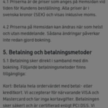
4.1 Priserna är de priser som anges på Hemsidan vid
tiden för Kundens beställning. Alla priser är i
svenska kronor (SEK) och visas inklusive moms.
4.2 Priserna på Hemsidan kan ändras när som helst
och utan meddelande. Sådana ändringar påverkar
inte redan gjord bokning.
5. Betalning och betalningsmetoder
5.1 Betalning sker direkt i samband med din
bokning. Följande betalningsmetoder finns
tillgängliga:
Kort: Betala hela ordervärdet med betal- eller
kreditkort. Vi accepterar för närvarande VISA och
Mastercard och tar inga kortavgifter. Betalningen
sker säkert och är certifierad enligt PCI DSS. Vi