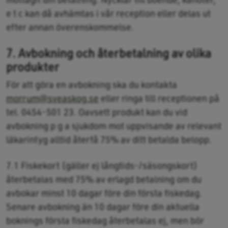
e t c kan då avhämtas i vår reception eller delas ut
efter annan överenskommelse.
7. Avbokning och återbetalning av olika
produkter
För att göra en avbokning ska du kontakta
morrum@sveaskog.se
eller ringa till receptionen på
tel. 0454-501 23. Oavsett produkt kan du vid
avbokning p g a sjukdom mot uppvisande av relevant
läkarintyg alltid återfå 75% av ditt betalda belopp.
7.1 Fiskekort (gäller ej långtids-/säsongskort)
återbetalas med 75% av erlagd betalning om du
avbokar minst 10 dagar före din första fiskedag.
Senare avbokning än 10 dagar före din aktuella
boknings första fiskedag återbetalas ej, men bör