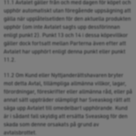
11.1 Avtalet gäller från och med dagen för köpet och
upphör automatiskt utan föregående uppsägning att
gälla när upplåtelsetiden för den aktuella produkten
upphör (om inte Avtalet sagts upp dessförinnan
enligt punkt 2). Punkt 13 och 14 i dessa köpevillkor
gäller dock fortsatt mellan Parterna även efter att
Avtalet har upphört enligt denna punkt eller punkt
11.2.
11.2 Om Kund eller Nyttjanderättshavaren bryter
mot detta Avtal, tillämpliga allmänna villkor, lagar,
förordningar, föreskrifter eller allmänna råd, eller på
annat sätt uppträder olämpligt har Sveaskog rätt att
säga upp Avtalet till omedelbart upphörande. Kund
är i sådant fall skyldig att ersätta Sveaskog för den
skada som denne orsakats på grund av
avtalsbrottet.