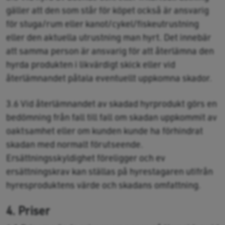
gäller att den som står för köpet också är ansvarig
för stuga/rum eller kanot/cykel/fiskeutrustning
eller den aktuella utrustning man hyrt. Det innebär
att samma person är ansvarig för att återlämna den
hyrda produkten i likvärdigt skick eller vid
återlämnandet påtala eventuellt uppkomna skador.
3.6 Vid återlämnandet av skadad hyrprodukt görs en
bedömning från fall till fall om skadan uppkommit av
oaktsamhet eller om kunden kunde ha förhindrat
skadan med normalt förutseende.
Ersättningsskyldighet föreligger och ev
ersättningskrav kan ställas på hyrestagaren utifrån
hyresproduktens värde och skadans omfattning.
4. Priser