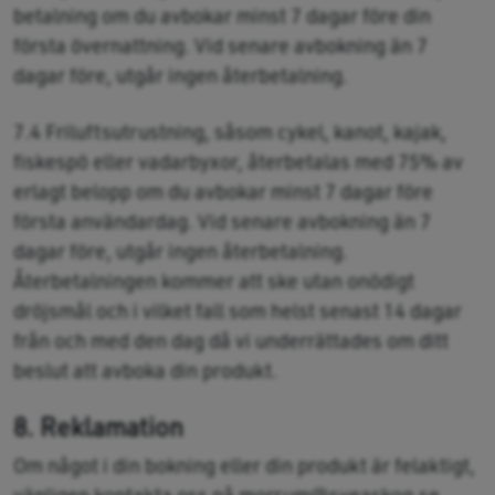
betalning om du avbokar minst 7 dagar före din
första övernattning. Vid senare avbokning än 7
dagar före, utgår ingen återbetalning.
7.4 Friluftsutrustning, såsom cykel, kanot, kajak,
fiskespö eller vadarbyxor, återbetalas med 75% av
erlagt belopp om du avbokar minst 7 dagar före
första användardag. Vid senare avbokning än 7
dagar före, utgår ingen återbetalning.
Återbetalningen kommer att ske utan onödigt
dröjsmål och i vilket fall som helst senast 14 dagar
från och med den dag då vi underrättades om ditt
beslut att avboka din produkt.
8. Reklamation
Om något i din bokning eller din produkt är felaktigt,
vänligen kontakta oss på morrum@sveaskog.se.