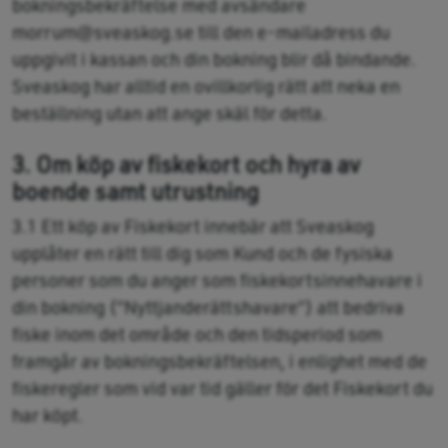
bokningsbekräftelse med avsändare
morrum@sveaskog.se till den e-mailadress du
uppgivit i kassan och din bokning blir då bindande.
Sveaskog har alltid en ovillkorlig rätt att neka en
beställning utan att ange skäl för detta.
3. Om köp av fiskekort och hyra av
boende samt utrustning
3.1 Ett köp av Fiskekort innebär att Sveaskog
upplåter en rätt till dig som Kund och de fysiska
personer som du anger som fiskekortsinnehavare i
din bokning (”Nyttjanderättshavare”) att bedriva
fiske inom det område och den tidsperiod som
framgår av bokningsbekräftelsen, i enlighet med de
fiskeregler som vid var tid gäller för det Fiskekort du
har köpt.