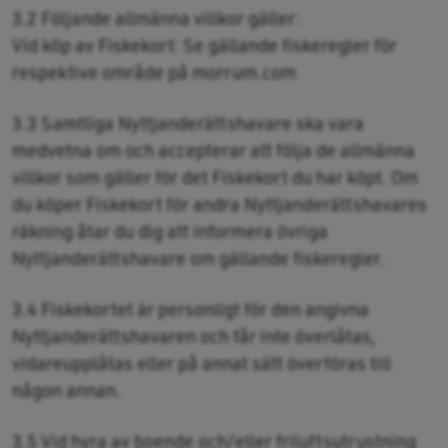
3.2 Följande allmänna villkor gäller:
Vid köp av Fiskekort: Se gällande fiskeregler för
respektive område på morrum.com
3.3 Samtliga Nyttjanderättshavare ska vara
medvetna om och accepterar att följa de allmänna
villkor som gäller för det Fiskekort du har köpt. Om
du köper Fiskekort för andra Nyttjanderättshavares
räkning åtar du dig att informera övriga
Nyttjanderättshavare om gällande fiskeregler.
3.4 Fiskekortet är personligt för den angivna
Nyttjanderättshavaren och får inte överlåtas,
vidareupplåtas eller på annat sätt överföras till
någon annan.
3.5 Vid hyra av boende och/eller friluftsutrustning