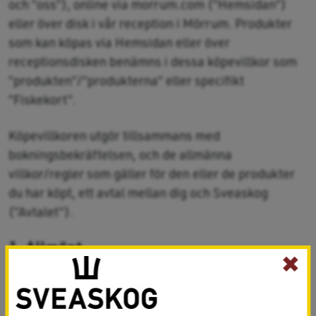
och ”oss”), online via morrum.com (”Hemsidan”)
eller över disk i vår reception i Mörrum. Produkter
som kan köpas via Hemsidan eller över
receptionsdisken benämns i dessa köpevillkor som
”produkten”/”produkterna” eller specifikt
”Fiskekort”.
Köpevillkoren utgör tillsammans med
bokningsbekräftelsen, och de allmänna
villkor/regler som gäller för den eller de produkter
du har köpt, ett avtal mellan dig och Sveaskog
(”Avtalet”).
1. Allmänt
✖
För alla köp gjorda på Hemsidan och över
receptionsdisken bekräftar du att de uppgifter du
uppgivit är korrekta och att du är behörig att