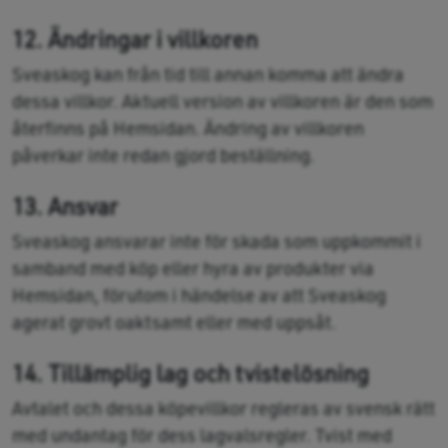
12. Ändringar i villkoren
Sveaskog kan från tid till annan komma att ändra
dessa villkor. Aktuell version av villkoren är den som
återfinns på Hemsidan. Ändring av villkoren
påverkar inte redan gjord beställning.
13. Ansvar
Sveaskog ansvarar inte för skada som uppkommit i
samband med köp eller hyra av produkter via
Hemsidan, förutom i händelse av att Sveaskog
agerat grovt oaktsamt eller med uppsåt.
14. Tillämplig lag och tvistelösning
Avtalet och dessa köpevillkor regleras av svensk rätt
med undantag för dess lagvalsregler. Tvist med