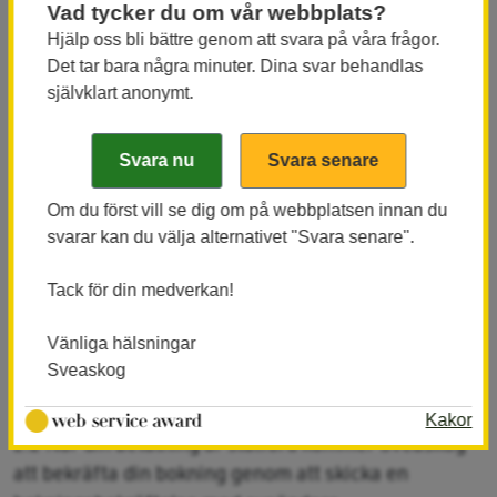
Vad tycker du om vår webbplats?
genomföra köpet.
Hjälp oss bli bättre genom att svara på våra frågor.
Det tar bara några minuter. Dina svar behandlas
2. Bokning
självklart anonymt.
2.1 Genom att klicka i ”Jag bekräftar att jag läst och
godkänt”, i Sveaskogs digitala kassa på Hemsidan,
godkänner du dessa köpevillkor. Du bekräftar din
bokning av den eller de produkter du har lagt i
Om du först vill se dig om på webbplatsen innan du
varukorgen genom att klicka på ”Bekräfta bokning”-
svarar kan du välja alternativet "Svara senare".
knappen och blir då vidarebefordrad till den
Tack för din medverkan!
betaltjänstleverantör för online-betalning som du
har valt. Notera att du kan behöva acceptera den
Vänliga hälsningar
valda betaltjänstleverantörens egna villkor i
Sveaskog
samband med betalningen.
Kakor
2.2 När din betalning är slutförd kommer Sveaskog
att bekräfta din bokning genom att skicka en