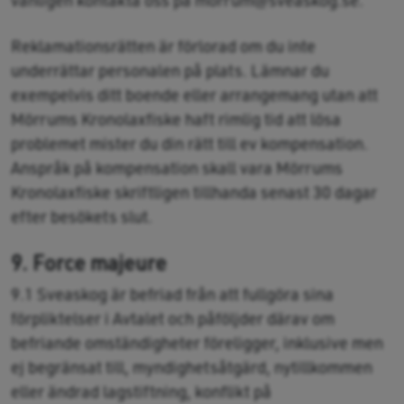
Reklamationsrätten är förlorad om du inte
underrättar personalen på plats. Lämnar du
exempelvis ditt boende eller arrangemang utan att
Mörrums Kronolaxfiske haft rimlig tid att lösa
problemet mister du din rätt till ev kompensation.
Anspråk på kompensation skall vara Mörrums
Kronolaxfiske skriftligen tillhanda senast 30 dagar
efter besökets slut.
9. Force majeure
9.1 Sveaskog är befriad från att fullgöra sina
förpliktelser i Avtalet och påföljder därav om
befriande omständigheter föreligger, inklusive men
ej begränsat till, myndighetsåtgärd, nytillkommen
eller ändrad lagstiftning, konflikt på