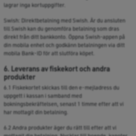
lagrar inga kortuppgifter.
Swish: Direktbetalning med Swish. Är du ansluten
till Swish kan du genomföra betalning som dras
direkt från ditt bankkonto. Öppna Swish-appen på
din mobila enhet och godkänn betalningen via ditt
mobila Bank-ID för att slutföra köpet.
6. Leverans av fiskekort och andra
produkter
6.1 Fiskekortet skickas till den e-mejladress du
uppgett i kassan i samband med
bokningsbekräftelsen, senast 1 timme efter att vi
har mottagit din betalning.
6.2 Andra produkter äger du rätt till efter att vi
mottagit din betalning. Nycklar till boende, kanoter,