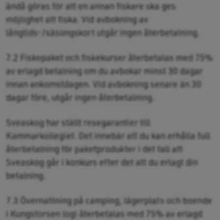
ändå göras för att en annan fiskare ska ges
möjlighet att fiska. Vid avbokning av
långtids-/säsongskort utgår ingen återbetalning.
7.2 Fiskepaket och fiskekurser återbetalas med 75%
av erlagd betalning om du avbokar minst 30 dagar
innan ankomstdagen. Vid avbokning senare än 30
dagar före, utgår ingen återbetalning.
Sveaskog har ställt resegarantier till
Kammarkollegiet. Det innebär att du kan erhålla full
återbetalning för paketprodukter i det fall att
Sveaskog går i konkurs efter det att du erlagt din
betalning.
7.3 Övernattning på camping, lägerplats och boende
i Kungsforsen logi återbetalas med 75% av erlagd