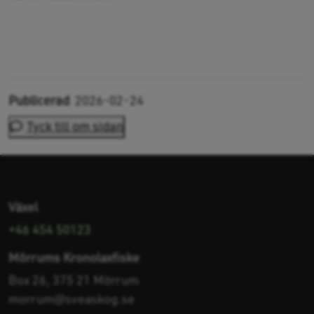
Publicerad
2026-02-24
Tyck till om sidan
Växel
+46 454 50123
Mörrums Kronolaxfiske
Box 26, 375 21 Mörrum
morrum@sveaskog.se