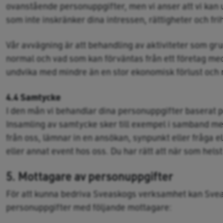
ovanstående personuppgifter, men vi anser att vi kan u
som inte inskränker dina intressen, rättigheter och frih
Vår avvägning är att behandling av aktiviteter som gru
normal och vad som kan förväntas från ett företag med
undvika med mindre än en stor ekonomisk förlust och m
4.4 Samtycke
I den mån vi behandlar dina personuppgifter baserat p
Insamling av samtycke sker till exempel i samband med
från oss, lämnar in en ansökan, synpunkt eller fråga e
eller annat event hos oss. Du har rätt att när som helst
5. Mottagare av personuppgifter
För att kunna bedriva Sveaskogs verksamhet kan Sve
personuppgifter med följande mottagare: