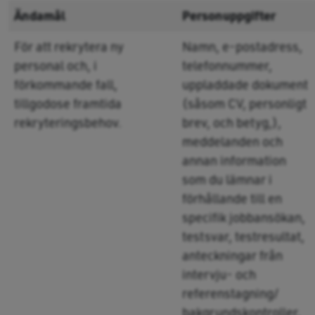
Ändamål
Personuppgifter
För att rekrytera ny
Namn, e-postadress,
personal och, i
telefonnummer,
förkommande fall,
uppladdade dokument
tillgodose framtida
(såsom CV, personligt
rekryteringsbehov.
brev, och betyg,),
meddelanden och
annan information
som du lämnar i
förhållande till en
specifik jobbansökan,
testsvar, testresultat,
anteckningar från
intervju- och
referenstagning/
bakgrundskontroller,