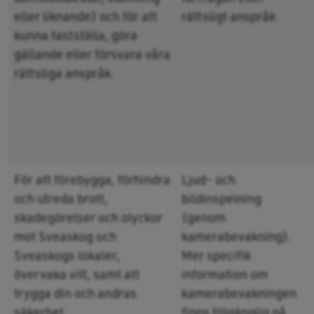
eller liknande) och för att
rättsligt anspråk.
kunna fastställa, göra
gällande eller försvara våra
rättsliga anspråk.
För att förebygga, förhindra
Ljud- och
och utreda brott,
bildinspelning
skadegörelser och olyckor
(genom
mot Sveaskog och
kamerabevakning).
Sveaskogs lokaler,
Mer specifik
övervaka vilt, samt att
information om
trygga din och andras
kamerabevakningen
säkerhet.
finns tillgänglig på