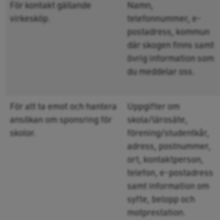
För kontakt gällande
Namn,
virkesköp.
telefonnummer, e-
postadress, kommun
där skogen finns samt
övrig information som
du meddelar oss.
För att ta emot och hantera
Uppgifter om
ansökan om sponsring för
skola/lärosäte,
skolor.
förening/studentkår,
adress, postnummer,
ort, kontaktperson,
telefon, e-postadress
samt information om
syfte, belopp och
motprestation.