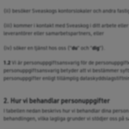
(ii) besöker Sveaskogs kontorslokaler och andra fast
(iii) kommer i kontakt med Sveaskog i ditt arbete ell
leverantörer eller samarbetspartners, eller
(iv) söker en tjänst hos oss (”
du
” och ”
dig
”).
1.2
Vi är personuppgiftsansvarig för de personuppgifter
personuppgiftsansvarig betyder att vi bestämmer syf
personuppgifter enligt tillämplig dataskyddslagstiftni
2. Hur vi behandlar personuppgifter
I tabellen nedan beskrivs hur vi behandlar dina person
behandlingen, vilka lagliga grunder vi stödjer oss på 