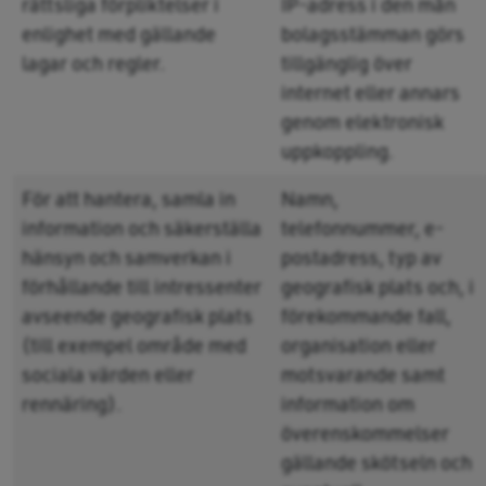
rättsliga förpliktelser i
IP-adress i den mån
enlighet med gällande
bolagsstämman görs
lagar och regler.
tillgänglig över
internet eller annars
genom elektronisk
uppkoppling.
För att hantera, samla in
Namn,
information och säkerställa
telefonnummer, e-
hänsyn och samverkan i
postadress, typ av
förhållande till intressenter
geografisk plats och, i
avseende geografisk plats
förekommande fall,
(till exempel område med
organisation eller
sociala värden eller
motsvarande samt
rennäring).
information om
överenskommelser
gällande skötseln och