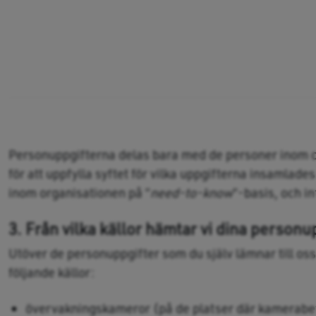
Personuppgifterna delas bara med de personer inom or
för att uppfylla syftet för vilka uppgifterna insamlades
inom organisationen på ”
need-to-know
”-basis, och in
3. Från vilka källor hämtar vi dina personu
Utöver de personuppgifter som du själv lämnar till oss
följande källor:
övervakningskameror (på de platser där kamerabe