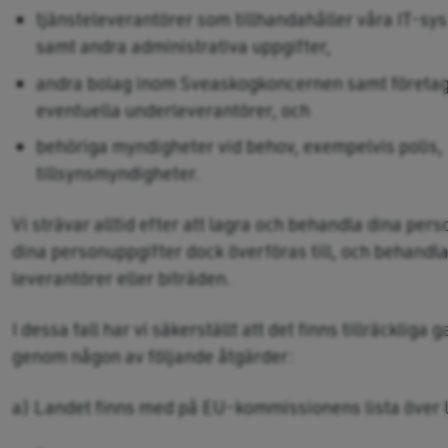
tjänsteleverantörer som tillhandahåller våra IT-sy
samt andra administrativa uppgifter,
andra bolag inom Sveaskogkoncernen samt företag 
eventuella underleverantörer, och
behöriga myndigheter vid behov, exempelvis polis, 
tillsynsmyndigheter.
Vi strävar alltid efter att lagra och behandla dina pe
dina personuppgifter dock överföras till, och behandl
leverantörer eller biträden.
I dessa fall har vi säkerställt att det finns tillräckliga
genom någon av följande åtgärder:
a) Landet finns med på EU-kommissionens lista över 