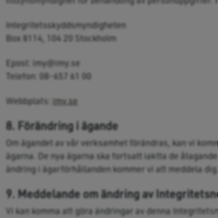
tillsynsmyndighet för behandling av personuppgifter.
Integritetsskyddsmyndigheten
Box 8114, 104 20 Stockholm
Epost: imy@imy.se
Telefon: 08-657 61 00
Webbplats:
imy.se
8. Förändring i ägande
Om ägandet av vår verksamhet förändras, kan vi komma
ägarna. De nya ägarna ska fortsatt iaktta de åtaganden
ändring i ägarförhållanden kommer vi att meddela dig
9. Meddelande om ändring av Integritetsn
Vi kan komma att göra ändringar av denna Integritetsn