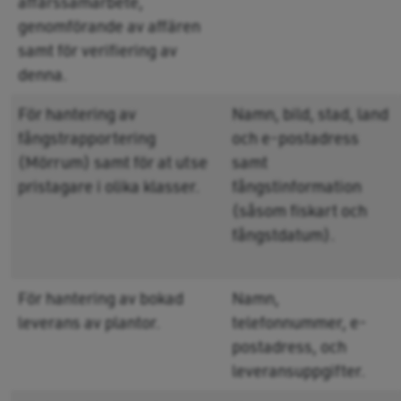
affärssamarbete,
genomförande av affären
samt för verifiering av
denna.
För hantering av
Namn, bild, stad, land
fångstrapportering
och e-postadress
(Mörrum) samt för at utse
samt
pristagare i olika klasser.
fångstinformation
(såsom fiskart och
fångstdatum).
För hantering av bokad
Namn,
leverans av plantor.
telefonnummer, e-
postadress, och
leveransuppgifter.