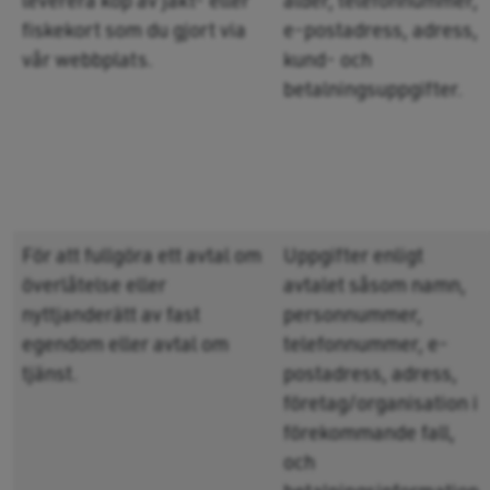
fiskekort som du gjort via
e-postadress, adress,
vår webbplats.
kund- och
betalningsuppgifter.
För att fullgöra ett avtal om
Uppgifter enligt
överlåtelse eller
avtalet såsom namn,
nyttjanderätt av fast
personnummer,
egendom eller avtal om
telefonnummer, e-
tjänst.
postadress, adress,
företag/organisation i
förekommande fall,
och