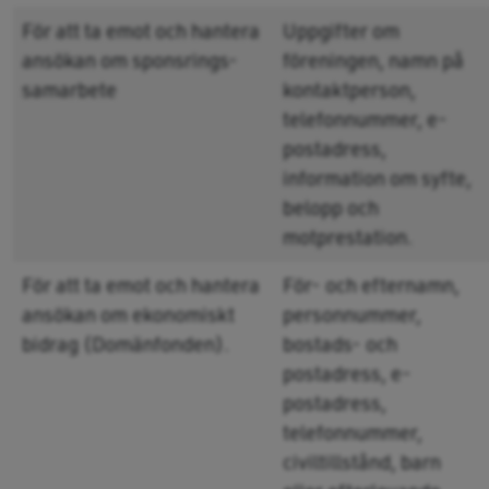
För att ta emot och hantera
Uppgifter om
ansökan om sponsrings-
föreningen, namn på
samarbete
kontaktperson,
telefonnummer, e-
postadress,
information om syfte,
belopp och
motprestation.
För att ta emot och hantera
För- och efternamn,
ansökan om ekonomiskt
personnummer,
bidrag (Domänfonden).
bostads- och
postadress, e-
postadress,
telefonnummer,
civiltillstånd, barn