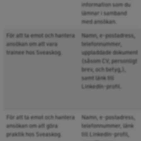
information som du
lämnar i samband
med ansökan.
För att ta emot och hantera
Namn, e-postadress,
ansökan om att vara
telefonnummer,
trainee hos Sveaskog.
uppladdade dokument
(såsom CV, personligt
brev, och betyg,),
samt länk till
LinkedIn-profil.
För att ta emot och hantera
Namn, e-postadress,
ansökan om att göra
telefonnummer, länk
praktik hos Sveaskog.
till LinkedIn-profil,