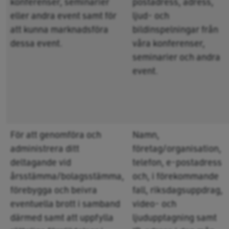
konferenser, seminarier
postadress, adress,
eller andra event samt för
ljud- och
att kunna marknadsföra
bildinspelningar från
dessa event.
våra konferenser,
seminarier och andra
event.
För att genomföra och
Namn,
administrera ditt
företag/organisation,
deltagande vid
telefon, e-postadress
årsstämma/bolagsstämma,
och, i förekommande
förebygga och beivra
fall, riksdagsuppdrag,
eventuella brott i samband
video- och
därmed samt att uppfylla
ljudupptagning samt