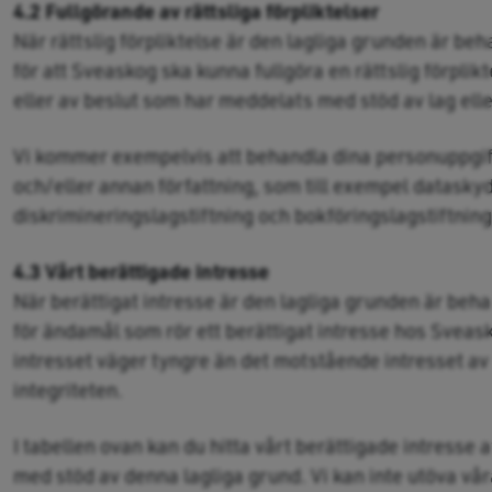
4.2 Fullgörande av rättsliga förpliktelser
När rättslig förpliktelse är den lagliga grunden är b
för att Sveaskog ska kunna fullgöra en rättslig förplikt
eller av beslut som har meddelats med stöd av lag elle
Vi kommer exempelvis att behandla dina personuppgifter
och/eller annan författning, som till exempel dataskyd
diskrimineringslagstiftning och bokföringslagstiftning
4.3 Vårt berättigade intresse
När berättigat intresse är den lagliga grunden är be
för ändamål som rör ett berättigat intresse hos Sveask
intresset väger tyngre än det motstående intresset a
integriteten.
I tabellen ovan kan du hitta vårt berättigade intresse
med stöd av denna lagliga grund. Vi kan inte utöva vår