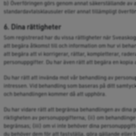
b) Överföringen görs genom annat säkerställande av
standardavtalsklausuler eller annat tillämpligt överfö
6. Dina rättigheter
Som registrerad har du vissa rättigheter när Sveaskog
att begära åtkomst till och information om hur vi beha
att begära att vi korrigerar, rättar, kompletterar, rad
personuppgifter. Du har även rätt att begära en kopia
Du har rätt att invända mot vår behandling av person
intressen. Vid behandling som baseras på ditt samtycke 
och behandlingen kommer då att upphöra.
Du har vidare rätt att begränsa behandlingen av dina p
riktigheten av personuppgifterna; (ii) om behandlingen
begränsas; (iii) om vi inte behöver dina personuppgif
du behöver dem för att fastställa, göra gällande eller f