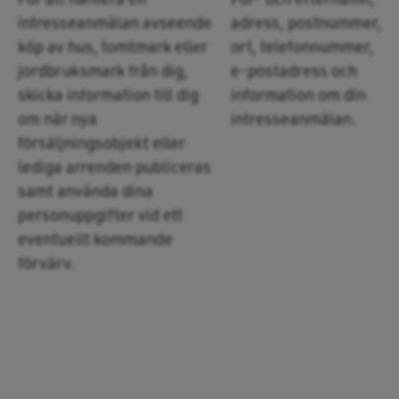
intresseanmälan avseende
adress, postnummer,
köp av hus, tomtmark eller
ort, telefonnummer,
jordbruksmark från dig,
e-postadress och
skicka information till dig
information om din
om när nya
intresseanmälan.
försäljningsobjekt eller
lediga arrenden publiceras
samt använda dina
personuppgifter vid ett
eventuellt kommande
förvärv.