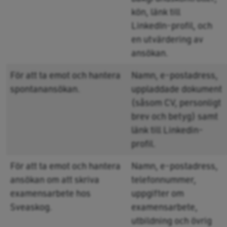
kön, länk till
LinkedIn-profil, och
en utvärdering av
ansökan.
För att ta emot och hantera
Namn, e-postadress,
spontanansökan.
uppladdade dokument
(såsom CV, personligt
brev och betyg) samt
länk till Linkedin-
profil.
För att ta emot och hantera
Namn, e-postadress,
ansökan om att skriva
telefonnummer,
examensarbete hos
uppgifter om
Sveaskog.
examensarbete,
utbildning och övrig