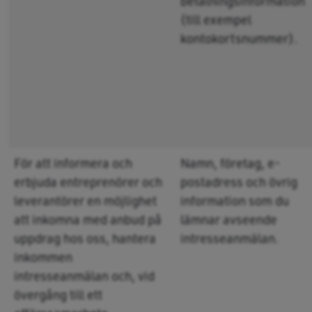
betalningsinformation
(till exempel
kontokortsnummer).
För att informera och
Namn, företag, e-
erbjuda entreprenörer och
postadress och övrig
leverantörer en möjlighet
information som du
att inkomna med anbud på
lämnar avseende
uppdrag hos oss, hantera
intresseanmälan.
inkommen
intresseanmälan och, vid
övergång till ett