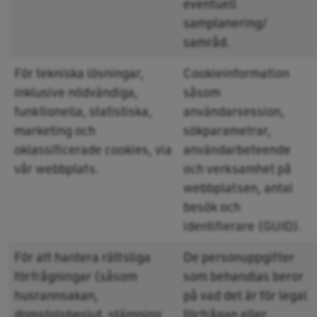
eventuell
samplanering/
samråd.
För tekniska lösningar,
Cookieinformation
inklusive nödvändiga,
såsom
funktionella, statistiska,
användarsession,
marketing och
sökparametrar,
oklassificerade cookies, via
användarbeteende
vår webbplats.
och verksamhet på
webbplatsen, antal
besök och
identifierare (GUID).
För att hantera rättsliga
De personuppgifter
förfrågningar (såsom
som behandlas beror
husrannsakan,
på vad det är för legal
domstolsbeslut, stämning
förfrågan eller