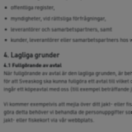
offentliga register,
myndigheter, vid rättsliga förfrågningar,
leverantörer och samarbetspartners, samt
kunder, leverantörer eller samarbetspartners hos vil
4. Lagliga grunder
4.1 Fullgörande av avtal
När fullgörande av avtal är den lagliga grunden, är b
för att Sveaskog ska kunna fullgöra ett avtal till vilket
ingår ett köpeavtal med oss (till exempel beträffande j
Vi kommer exempelvis att mejla över ditt jakt- eller fis
göra detta behöver vi behandla de personuppgifter s
jakt- eller fiskekort via vår webbplats.