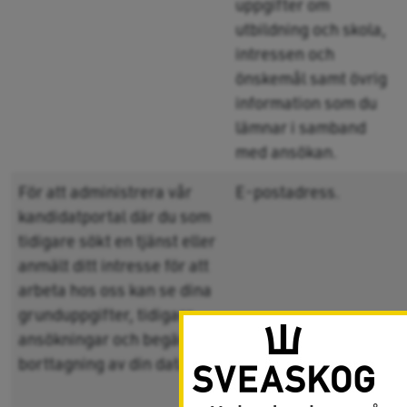
uppgifter om
utbildning och skola,
intressen och
önskemål samt övrig
information som du
lämnar i samband
med ansökan.
För att administrera vår
E-postadress.
kandidatportal där du som
tidigare sökt en tjänst eller
anmält ditt intresse för att
arbeta hos oss kan se dina
grunduppgifter, tidigare
ansökningar och begära
borttagning av din data.