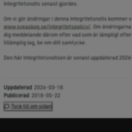
Integritetsnotis senast gjordes.
Om vi gör ändringar i denna Integritetsnotis kommer 
www.sveaskog.se/integritetspolicy/
. Om ändringarna 
dig meddelande därom efter vad som är lämpligt efter
tillämplig lag, be om ditt samtycke.
Den här Integritetsnotisen är senast uppdaterad 202
Uppdaterad
2026-03-18
Publicerad
2018-05-22
Tyck till om sidan