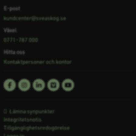
E-post
kundcenter@sveaskog.se
Växel
0771-787 000
Hitta oss
Kontaktpersoner och kontor
Facebook
Linkedin
Vimeo
Youtube
Följ oss på:
Lämna synpunkter
Integritetsnotis
Tillgänglighetsredogörelse
Logga in