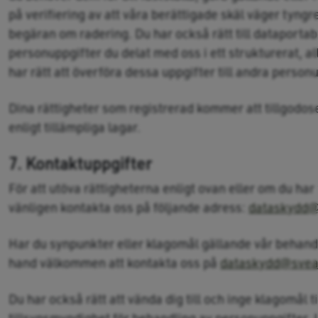
på verifiering av att våra berättigade skäl väger tyngr
begäran om radering. Du har också rätt till dataportabili
personuppgifter du delat med oss i ett strukturerat, 
har rätt att överföra dessa uppgifter till andra perso
Dina rättigheter som registrerad kommer att tillgodose
enligt tillämpliga lagar.
7. Kontaktuppgifter
För att utöva rättigheterna enligt ovan eller om du har
vänligen kontakta oss på följande adress:
dataskydd@
Har du synpunkter eller klagomål gällande vår behandli
hand välkommen att kontakta oss på
dataskydd@svea
Du har också rätt att vända dig till och inge klagomål