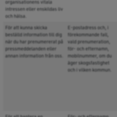
organisationens vitala
intressen eller enskildas liv
och hälsa.
För att kunna skicka
E-postadress och, i
beställd information till dig
förekommande fall,
när du har prenumererat på
vald prenumeration,
pressmeddelanden eller
för- och efternamn,
annan information från oss.
mobilnummer, om du
äger skogsfastighet
och i vilken kommun.
För att hantera en
För- och efternamn,