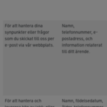
För att hantera dina
Namn,
synpunkter eller frågor
telefonnummer, e-
som du skickat till oss per
postadress, och
e-post via vår webbplats.
information relaterat
till ditt ärende.
För att hantera och
Namn, födelsedatum,
leverera köp av jakt- eller
ålder, telefonnummer,