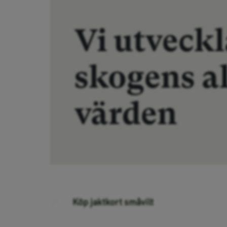
Vi utveckl
skogens al
värden
Köp jaktkort småvilt