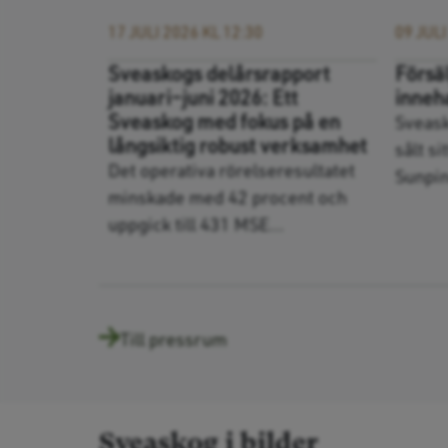
17 JULI 2026 KL 12:30
09 JULI
Sveaskogs delårsrapport
Försä
januari–juni 2026: Ett
inneha
Sveaskog med fokus på en
Sveask
långsiktig robust verksamhet
sålt s
Det operativa rörelseresultatet
Sunpine
minskade med 42 procent och
uppgick till 431 MSE...
Till pressrum
Sveaskog i bilder