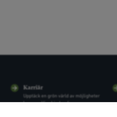
Karriär
Upptäck en grön värld av möjligheter
hos oss. Vi erbjuder di...