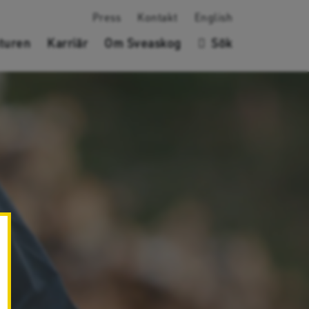
Press
Kontakt
English
turen
Karriär
Om Sveaskog
Sök
✖