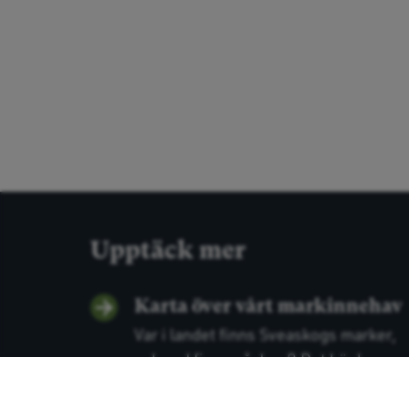
Upptäck mer
Karta över vårt markinnehav
Var i landet finns Sveaskogs marker,
och vad finns på dem? Det här ka...