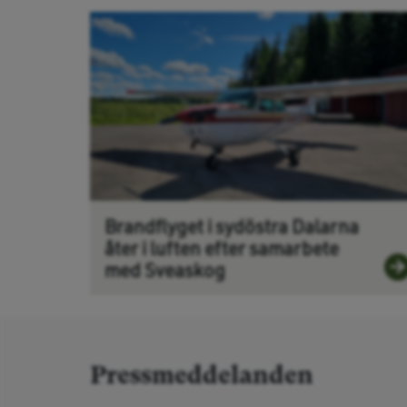
Brandflyget i sydöstra Dalarna
åter i luften efter samarbete
med Sveaskog
Pressmeddelanden