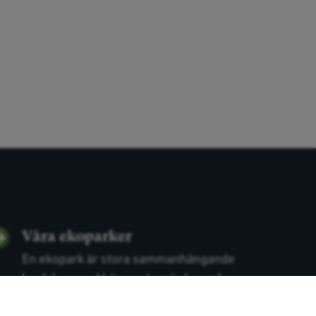
Våra ekoparker
En ekopark är stora sammanhängande
landskap med höga naturvärden och
möjlighet t...