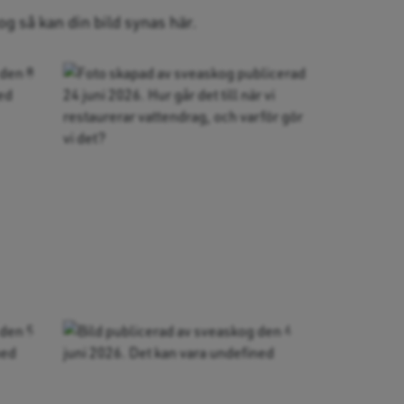
g så kan din bild synas här.