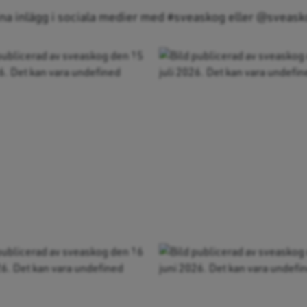
ina inlägg i sociala medier med #sveaskog eller @sveasko