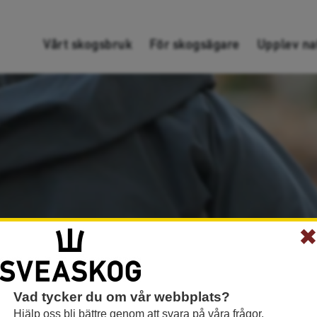
Gå direkt till innehållet
Vårt skogsbruk
För skogsägare
Upplev na
Vad tycker du om vår webbplats?
Hjälp oss bli bättre genom att svara på våra frågor.