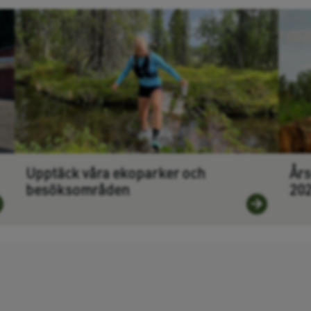
Upptäck våra ekoparker och
Års
besöksområden
20