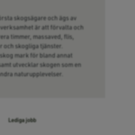
örsta skogsägare och ägs av
verksamhet är att förvalta och
era timmer, massaved, flis,
 och skogliga tjänster.
skog mark för bland annat
 samt utvecklar skogen som en
 andra naturupplevelser.
Lediga jobb