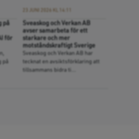
23 JUNI 2026 KL 14:11
g på
Sveaskog och Verkan AB
avser samarbeta för ett
AI för
starkare och mer
motståndskraftigt Sverige
n,
Sveaskog och Verkan AB har
g på
tecknat en avsiktsförklaring att
tillsammans bidra ti...