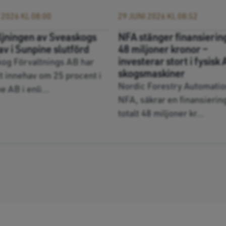
 2026 KL 08:00
29 JUNI 2026 KL 08:52
ljningen av Sveaskogs
NFA stänger finansierin
v i Sunpine slutförd
48 miljoner kronor –
investerar stort i fysisk 
og Förvaltnings AB har
skogsmaskiner
itt innehav om 25 procent i
Nordic Forestry Automatio
 AB i enli...
NFA, säkrar en finansierin
totalt 48 miljoner kr...