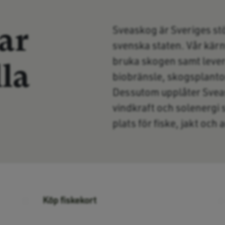
ar
Sveaskog är Sveriges st
svenska staten. Vår kärn
bruka skogen samt lever
la
biobränsle, skogsplantor
Dessutom upplåter Svea
vindkraft och solenergi
plats för fiske, jakt och
Köp fiskekort