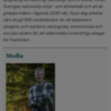
Sveriges nationella miljö- och klimatmål och att de
globala målen i Agenda 2030 nås.
Varje dag arbetar
våra drygt 800 medarbetare för att balansera
skogens och markens ekologiska, ekonomiska och
sociala värden för att säkerställa livskraftiga skogar
för framtiden.
Media