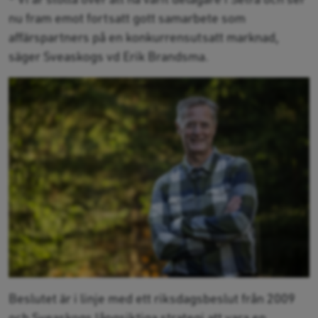
nu fram emot fortsatt gott samarbete som
affärspartners på en konkurrensutsatt marknad,
säger Sveaskogs vd Erik Brandsma.
Beslutet är i linje med ett riksdagsbeslut från 2009
och Sveaskogs långsiktiga strategi att vara en