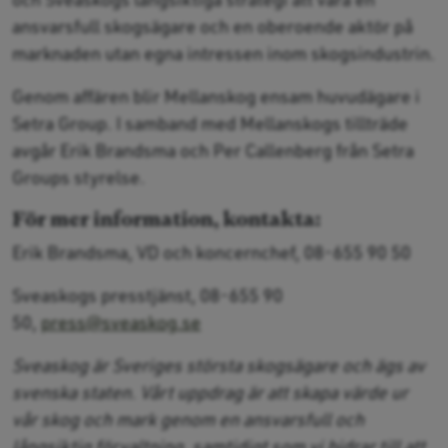
ansvarsfull skogsägare och en oberoende aktör på
marknaden utan egna intressen inom skogsindustrin.
Genom affären blir Mellanskog ensam huvudägare i
Setra Group. I samband med Mellanskogs tillträde
avgår Erik Brandsma och Per Callenberg från Setra
Groups styrelse.
För mer information, kontakta:
Erik Brandsma, VD och koncernchef, 08-655 90 50
Sveaskogs presstjänst, 08-655 90
50,
press@sveaskog.se
Sveaskog är Sveriges största skogsägare och ägs av
svenska staten. Vårt uppdrag är att skapa värde ur
vår skog och mark genom en ansvarsfull och
långsiktig förvaltning, samtidigt som vi bidrar till att