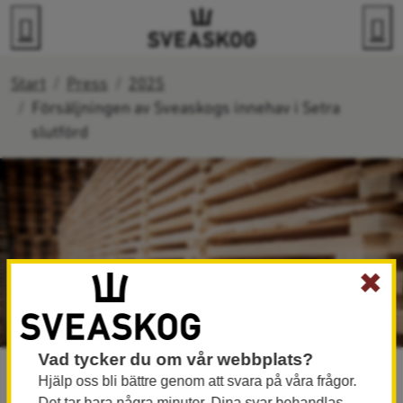
Gå direkt till innehållet
Sök
M
Start
Press
2025
Försäljningen av Sveaskogs innehav i Setra
slutförd
✖
Vad tycker du om vår webbplats?
30 april 2025 kl 13:01
Hjälp oss bli bättre genom att svara på våra frågor.
Försäljningen av Sveaskogs
Det tar bara några minuter. Dina svar behandlas