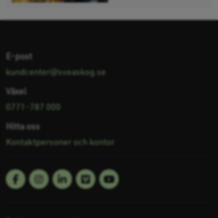
E-post
kundcenter@sveaskog.se
Växel
0771-787 000
Hitta oss
Kontaktpersoner och kontor
Facebook
Linkedin
Vimeo
Youtube
Följ oss på: