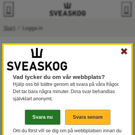
Gå direkt till innehållet
Sök
M
Start
Logga in
✖
Logga in
Här kan du logga in till våra extranät.
Vad tycker du om vår webbplats?
Hjälp oss bli bättre genom att svara på våra frågor.
Det tar bara några minuter. Dina svar behandlas
Entrén: Sveaskogs entreprenörswebb
självklart anonymt.
Jaktwebben: Personliga jaktkort för jägare i
jaktlag med denna upplåtelseform
Jaktrapport: För dig som jagar på Sveaskogs
Om du först vill se dig om på webbplatsen innan du
marker