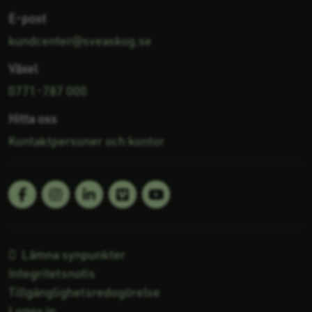
E-post
kundcenter@sveaskog.se
Växel
0771-787 000
Hitta oss
Kontaktpersoner och kontor
Facebook
Linkedin
Vimeo
Youtube
Följ oss på:
Lämna synpunkter
Integritetsnotis
Tillgänglighetsredogörelse
Logga in