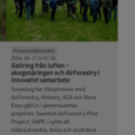
Pressmeddelanden
2026-05-27 kl 07:50
Gallring från luften –
skogsnäringen och AirForestry i
innovativt samarbete
Sveaskog har tillsammans med
AirForestry, Holmen, SCA och Stora
Enso gått in i gemensamma
projektet, Swedish AirForestry Pilot
Project, SAPP, i syfte att
vidareutveckla, testa och utvärdera