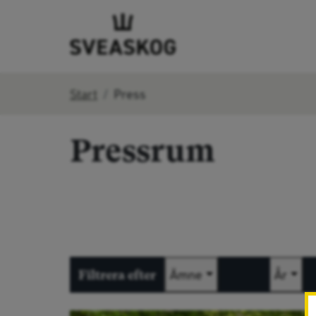
Start
Press
Pressrum
Skicka
Ämne
År
Filtrera efter