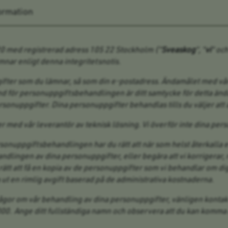
formation
0 med registrerad adress 105 22 Stockholm (”
Sveaskog
”, ”
vi
” och
ar enligt denna integritetsnotis.
ter som du lämnar, så som din e-postadress. Ändamålet med vår
und för personuppgiftsbehandlingen är ditt samtycke för detta änd
sonuppgifter. Dina personuppgifter behandlas tills du väljer att 
 med vår leverantör av teknisk lösning. Vi överför inte dina per
onuppgiftsbehandlingen har du rätt att när som helst återkalla et
andlingen av dina personuppgifter, eller begära att vi korrigerar, 
tt att få en kopia av de personuppgifter som vi behandlar om dig u
a ut en rimlig avgift baserad på de administrativa kostnaderna.
frågor om vår behandling av dina personuppgifter, vänligen kontak
. Ange ditt fullständiga namn och observera att du kan komma att