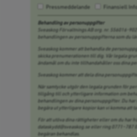
Pressmeddelande
Finansiell In
Behandling av personuppgifter
Sveaskog Förvaltnings AB org. nr. 556016-902
behandlingen av personuppgifterna som du lämn
Sveaskog kommer att behandla de personuppgif
skicka prenumerationen till dig. Vår legala gr
ändamål om du inte tillhandahåller oss dina per
Sveaskog kommer att dela dina personuppgifter
När samtycke utgör den legala grunden för pers
tillgång till och ytterligare information om beh
behandlingen av dina personuppgifter. Du har rä
begära ut ytterligare kopior kan vi komma att t
För att utöva dina rättigheter eller om du har 
dataskydd@sveaskog.se eller ring 0771–787 000
begäran behandlas.