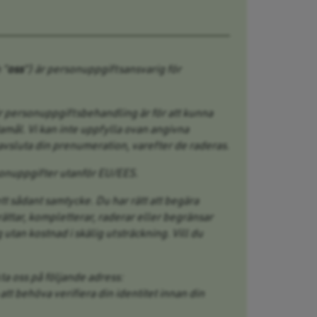
 ”
oss
”) är personuppgiftsansvarig för
 personuppgiftsbehandling är för att kunna
amål. Vi kan inte uppfylla ovan angivna
avsluta din prenumeration, varefter de raderas.
sonuppgifter utanför EU/EES.
t sådant samtycke. Du har rätt att begära
rättar, kompletterar, raderar eller begränsar
tan kostnad i skälig utsträckning. Vill du
ta oss på följande adress:
 behöva verifiera din identitet innan din