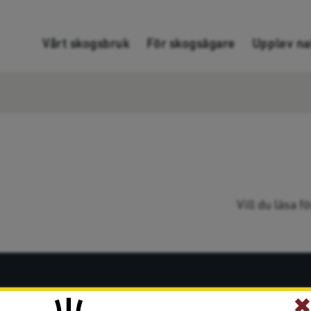
Gå direkt till innehållet
Vårt skogsbruk
För skogsägare
Upplev na
Vill du läsa 