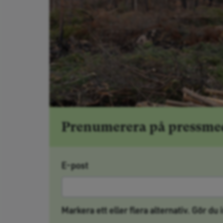
Prenumerera på pressm
E-post
Markera ett eller flera alternativ. Gör du