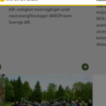
sitt innehav om 25 procent i Sunpine
säkra
AB i enlighet med ingånget avtal
miljo
med energiföretaget VAROPreem
NFA:
Sverige AB.
avan
utve
komm
dela