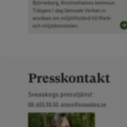
Björneborg, Kristinehamns kommun.
Tidigare i dag lämnade Verkan in
ansökan om miljötillstånd till Mark-
och miljödomstolen.
Presskontakt
Sveaskogs presstjänst:
08-655 90 50,
press@sveaskog.se