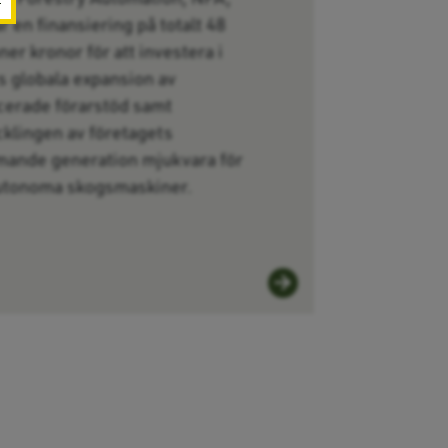
r en finansiering på totalt 48
ner kronor för att investera i
s globala expansion av
cerade förarstöd samt
cklingen av företagets
ande generation mjukvara för
utonoma skogsmaskiner.