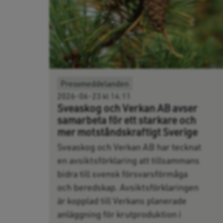
Pressmeddelanden
2026-06-23 kl 14:11
Sveaskog och Verkan AB avser
samarbeta för ett starkare och
mer motståndskraftigt Sverige
Sveaskog och Verkan AB har tecknat
en avsiktsförklaring att tillsammans
bidra till svensk försvarsförmåga
och beredskap. Avsiktsförklaringen
är kopplad till Verkans planerade
anläggning för krutproduktion i