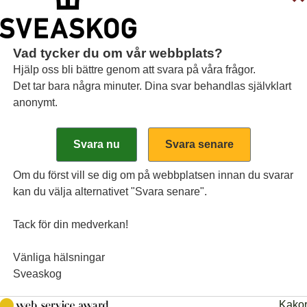
Vad tycker du om vår webbplats?
Hjälp oss bli bättre genom att svara på våra frågor.
Det tar bara några minuter. Dina svar behandlas självklart
anonymt.
Om du först vill se dig om på webbplatsen innan du svarar
kan du välja alternativet "Svara senare".
Pressmeddelanden
Pre
2026-07-09 kl 08:00
2026-
Tack för din medverkan!
Försäljningen av
NFA 
milj
Sveaskogs innehav i
Vänliga hälsningar
stort
Sunpine slutförd
Sveaskog
sko
Sveaskog Förvaltnings AB har sålt
Nord
Kako