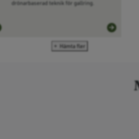
drönarbaserad teknik för gallring.
Hämta fler