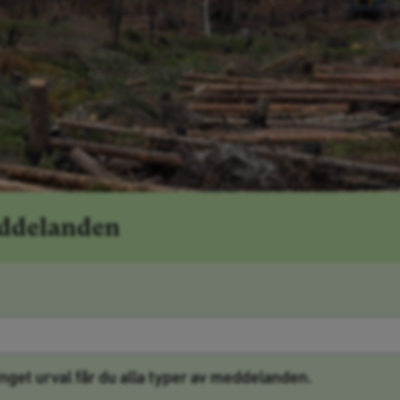
eddelanden
 inget urval får du alla typer av meddelanden.