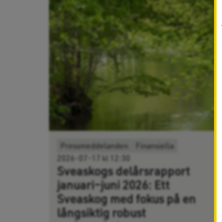
Pressmeddelanden
Finansiella
2026-07-17 kl 12:30
Sveaskogs delårsrapport
januari–juni 2026: Ett
Sveaskog med fokus på en
långsiktig robust