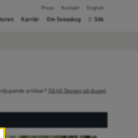
Press
Kontakt
English
turen
Karriär
Om Sveaskog
Sök
fördjupande artiklar?
Gå till Skogen på djupet
.
✖