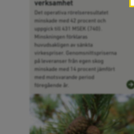
verksamhet
Det operativa rörelseresultatet
minskade med 42 procent och
uppgick till 431 MSEK (740).
Minskningen förklaras
huvudsakligen av sänkta
virkespriser. Genomsnittspriserna
på leveranser från egen skog
minskade med 14 procent jämfört
med motsvarande period
föregående år.