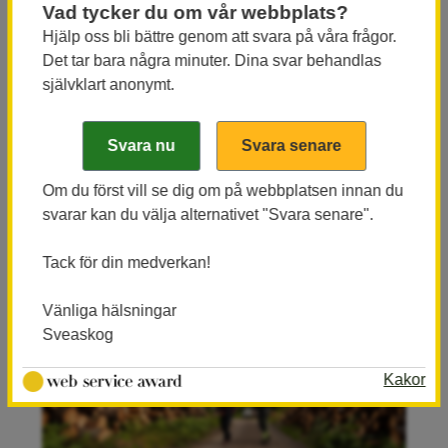
Vad tycker du om vår webbplats?
Hjälp oss bli bättre genom att svara på våra frågor.
Det tar bara några minuter. Dina svar behandlas
självklart anonymt.
Om du först vill se dig om på webbplatsen innan du
svarar kan du välja alternativet "Svara senare".
Tack för din medverkan!
Vänliga hälsningar
Sveaskog
Kakor