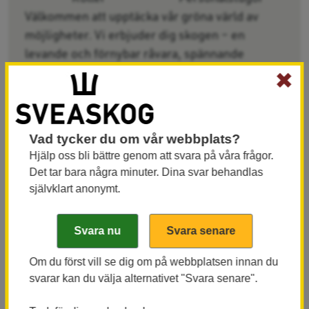
Välkommen att upptäcka vår gröna värld av
möjligheter. Vi erbjuder dig skogen – en
levande och förnybar råvara, spännande
framtidsprodukt och vacker arbetsplats.
✖
Vad tycker du om vår webbplats?
Hjälp oss bli bättre genom att svara på våra frågor.
Det tar bara några minuter. Dina svar behandlas
självklart anonymt.
Om du först vill se dig om på webbplatsen innan du
Möjligheter för Sverige
svarar kan du välja alternativet "Svara senare".
Vi ägs av staten och förvaltar skogsmarken så att det