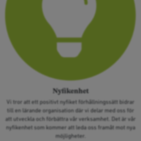
Nyfikenhet
Vi tror att ett positivt nyfiket förhållningssätt bidrar
till en lärande organisation där vi delar med oss för
att utveckla och förbättra vår verksamhet. Det är vår
nyfikenhet som kommer att leda oss framåt mot nya
möjligheter.