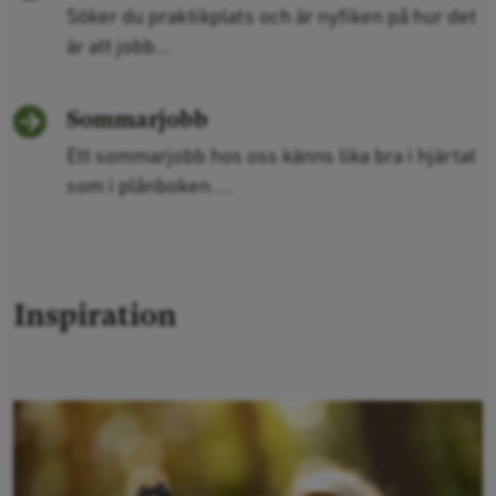
Söker du praktikplats och är nyfiken på hur det
är att jobb...
Sommarjobb
Ett sommarjobb hos oss känns lika bra i hjärtat
som i plånboken....
Inspiration