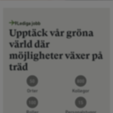
9
Lediga jobb
Upptäck vår gröna
värld där
möjligheter växer på
träd
50
800
Orter
Kollegor
100
15
Roller
Personalstugor