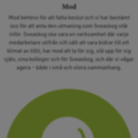
Mod
Mod behövs för att fatta beslut och vi har bestämt
oss för att anta den utmaning som Sveaskog står
inför. Sveaskog ska vara en verksamhet där varje
medarbetare utifrån sitt sätt att vara bidrar till ett
klimat av tillit, har mod att ta för sig, stå upp för sig
själv, sina kollegor och för Sveaskog, och där vi vågar
agera – både i små och stora sammanhang.