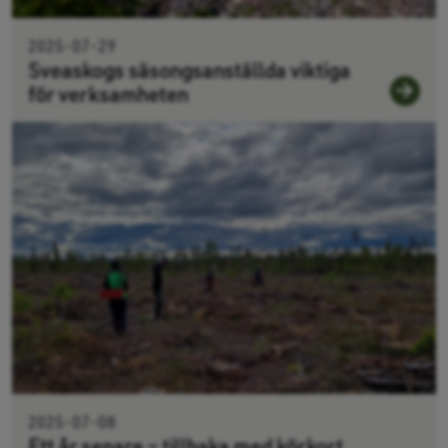
2025-07-29
Sveaskogs säsongsanställda viktiga
för verksamheten
2025-07-08
Ett år senare – tillbaka med körkort