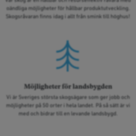
oändliga möjligheter för hållbar produktutveckling.
Skogsråvaran finns idag i allt från smink till höghus!
Möjligheter för landsbygden
Vi är Sveriges största skogsägare som ger jobb och
möjligheter på 50 orter i hela landet. På så sätt är vi
med och bidrar till en levande landsbygd.