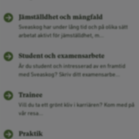
Jämställdhet och mångfald
Sveaskog har under lång tid och på olika sätt
arbetat aktivt för jämställdhet, m...
Student och examensarbete
Är du student och intresserad av en framtid
med Sveaskog? Skriv ditt examensarbe...
Trainee
Vill du ta ett grönt kliv i karriären? Kom med på
vår resa...
Praktik