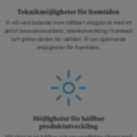
Teknikmöjligheter för framtiden
Vi vill vara ledande inom hållbart skogsbruk med ett
aktivt innovationsarbete, teknikutveckling i framkant
och gröna värden för världen. Vi ser spännande
möjligheter för framtiden.
Möjligheter för hållbar
produktutveckling
Vår skog är en hållbar och resurseffektiv råvara med