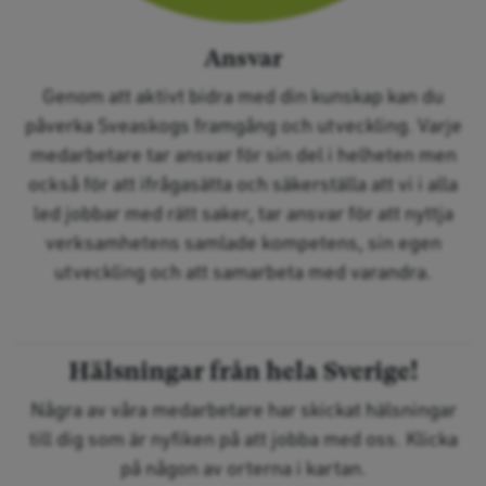
Ansvar
Genom att aktivt bidra med din kunskap kan du
påverka Sveaskogs framgång och utveckling. Varje
medarbetare tar ansvar för sin del i helheten men
också för att ifrågasätta och säkerställa att vi i alla
led jobbar med rätt saker, tar ansvar för att nyttja
verksamhetens samlade kompetens, sin egen
utveckling och att samarbeta med varandra.
Hälsningar från hela Sverige!
Några av våra medarbetare har skickat hälsningar
till dig som är nyfiken på att jobba med oss. Klicka
på någon av orterna i kartan.