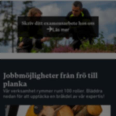
Skriv ditt examensarbete hos oss
Läs mer
Jobbmöjligheter från frö till
planka
Vår verksamhet rymmer runt 100 roller. Bläddra
nedan för att upptäcka en bråkdel av vår expertis!