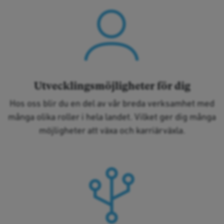
Utvecklingsmöjligheter för dig
Hos oss blir du en del av vår breda verksamhet med
många olika roller i hela landet. Vilket ger dig många
möjligheter att växa och karriärväxla.