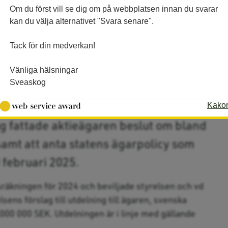
Om du först vill se dig om på webbplatsen innan du svarar
kan du välja alternativet "Svara senare".
Tack för din medverkan!
Vänliga hälsningar
Sveaskog
tämma 2025
Kako
g fattade aktieägaren beslut om bland
 samt att anta statens ägarpolicy som
 februari 2025.
sräkningen för 2024 och beviljade styrelsen och vd
sens förslag till utdelning till ägaren, svenska
000 000 SEK. Utdelningen är i linje med gällande