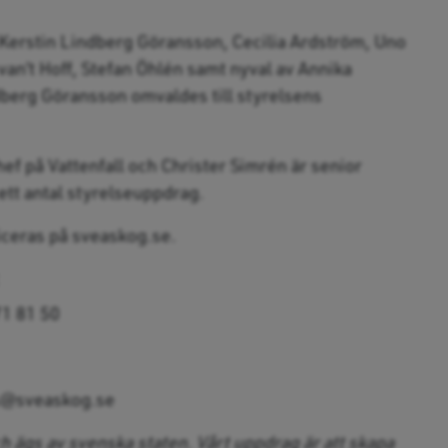
erstin Lindberg Göransson, Cecilia Ardström, Uno
van’t Hoff, Stefan Öhlén samt nyval av Annika
berg Göransson omvaldes till styrelsens
f på Vattenfall och Christer Simrén är senior
ett antal styrelseuppdrag.
iceras på sveaskog.se.
71 81 50
ss@sveaskog.se
 ägs av svenska staten. Vårt uppdrag är att skapa