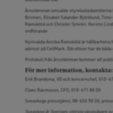
Årsstämman omvalde styrelseledamöterna K
Brinnen, Elisabet Salander Björklund, Timo 
Ramsköld och Christer Simrén. Kerstin Lind
ordförande
Nyinvalda Annika Ramsköld är hållbarhetsche
advisor på CellMark. Därutöver har de båda 
Protokoll från årsstämman kommer att publ
För mer information, kontakta:
Erik Brandsma, VD och koncernchef, 010-4
Claes Rasmuson, CFO, 010-471 80 20
Sveaskogs presstjänst, 08-655 90 50, pre
Sveaskog är Sveriges största skogsägare och