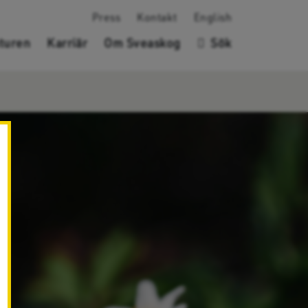
Press
Kontakt
English
turen
Karriär
Om Sveaskog
Sök
✖