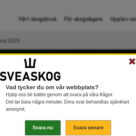
Gå direkt till innehållet
Vårt skogsbruk
För skogsägare
Upplev na
mma 2025
Vad tycker du om vår webbplats?
Hjälp oss bli bättre genom att svara på våra frågor.
Det tar bara några minuter. Dina svar behandlas självklart
anonymt.