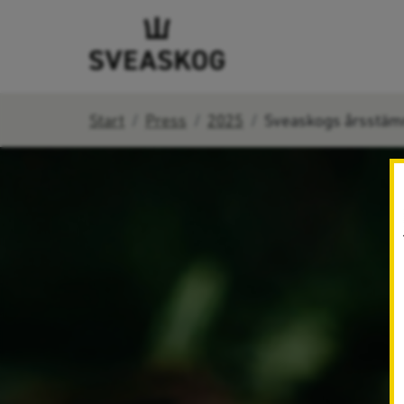
Start
Press
2025
Sveaskogs årsstä