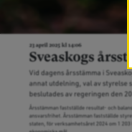
23 april 2025 kl 14:06
Sveaskogs årss
Vid dagens årsstämma i Sveasko
annat utdelning, val av styrelse
beslutades av regeringen den 20
Årsstämman fastställde resultat- och balan
ansvarsfrihet. Årsstämman fastställde styrel
staten, för verksamhetsåret 2024 om 1 203 
ekonomiska mål.