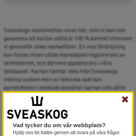
Sveaskogs markinnehav visas här, men vi kan inte
garantera att kartan alltid är 100 % korrekt eftersom
vi genomför olika markaffärer. En viss fördröjning
kan finnas innan sålda markobjekt registrerats av
lantmäteriet, och därmed uppdaterats i våra
databaser. Kartan hämtar data från Sveaskogs
interna system men av tekniska skäl kan
korrektheten i enskilda bestånd i kartan inte alltid
garanteras.
✖
OBS! Om du väljer att tända ett lager på kartan kan
du behöva zooma in ett par steg för att området ska
Vad tycker du om vår webbplats?
bli synligt.
Hjälp oss bli bättre genom att svara på våra frågor.