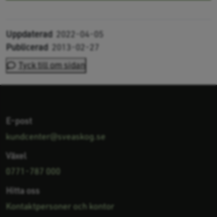
Uppdaterad
2022-04-05
Publicerad
2013-02-27
Tyck till om sidan
E-post
kundcenter@sveaskog.se
Växel
0771-787 000
Hitta oss
Kontaktpersoner och kontor