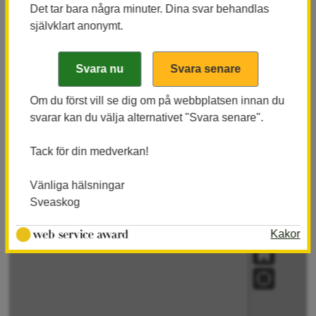
Det tar bara några minuter. Dina svar behandlas
Mörkröd färg i kartan under Naturvårdskategorier
självklart anonymt.
betyder antingen formella avsättningar (reservat
som Sveaskog äger eller avsättningar inom
ekoparker) eller särskilt skyddsvärda biotoper
(nyckelbiotoper eller större hänsynskrävande
Om du först vill se dig om på webbplatsen innan du
biotoper).
svarar kan du välja alternativet "Svara senare".
Tack för din medverkan!
Vänliga hälsningar
Sveaskog
Kakor