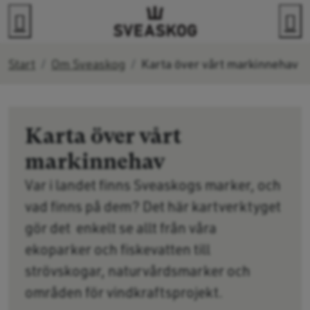
Gå direkt till innehållet
Sök
M
Start
Om Sveaskog
Karta över vårt markinnehav
Karta över vårt
markinnehav
Var i landet finns Sveaskogs marker, och
vad finns på dem? Det här kartverktyget
gör det enkelt se allt från våra
ekoparker och fiskevatten till
strövskogar, naturvårdsmarker och
områden för vindkraftsprojekt.