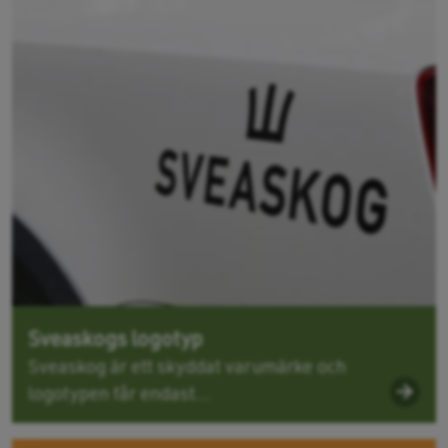
Sveaskogs logotyp
Sveaskog är ett skyddat varumärke och
logotypen får endast...