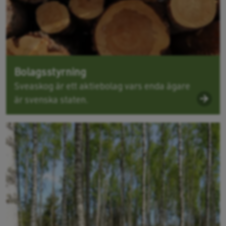
Bolagsstyrning
Sveaskog är ett aktiebolag vars enda ägare
är svenska staten.