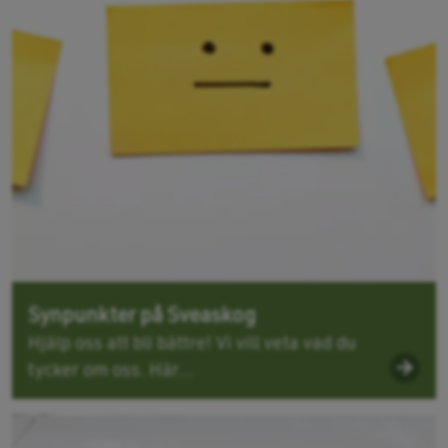
Synpunkter på Sveaskog
Hjälp oss att bli bättre! Vi vill veta vad du
tycker om oss. Här...