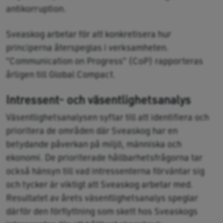
antikorruption.
Sveaskog arbetar för att konkretisera hur
principerna återspeglas i verksamheten.
”Communication on Progress” (CoP) rapporteras
årligen till Global Compact.
Intressent- och väsentlighetsanalys
Väsentlighetsanalysen syftar till att identifiera och
prioritera de områden där Sveaskog har en
betydande påverkan på miljö, människa och
ekonomi. De prioriterade hållbarhetsfrågorna tar
också hänsyn till vad intressenterna förväntar sig
och tycker är viktigt att Sveaskog arbetar med.
Resultatet av årets väsentlighetsanalys speglar
därför den förflyttning som skett hos Sveaskogs