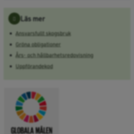
Läs mer
Ansvarsfullt skogsbruk
Gröna obligationer
Års- och hållbarhetsredovisning
Uppförandekod