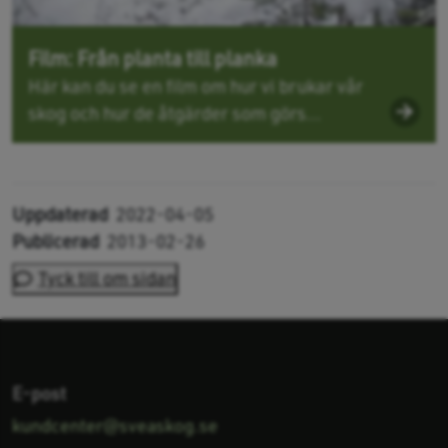
Film: Från planta till planka
Här kan du se en film om hur vi brukar vår
skog och hur de åtgärder som görs...
Uppdaterad
2022-04-05
Publicerad
2013-02-26
Tyck till om sidan
E-post
kundcenter@sveaskog.se