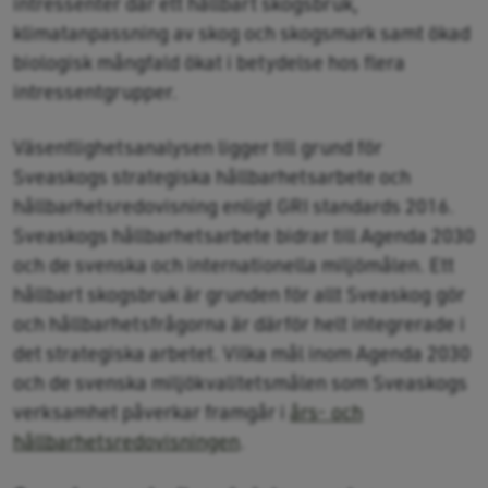
intressenter där ett hållbart skogsbruk,
klimatanpassning av skog och skogsmark samt ökad
biologisk mångfald ökat i betydelse hos flera
intressentgrupper.
Väsentlighetsanalysen ligger till grund för
Sveaskogs strategiska hållbarhetsarbete och
hållbarhetsredovisning enligt GRI standards 2016.
Sveaskogs hållbarhetsarbete bidrar till Agenda 2030
och de svenska och internationella miljömålen. Ett
hållbart skogsbruk är grunden för allt Sveaskog gör
och hållbarhetsfrågorna är därför helt integrerade i
det strategiska arbetet. Vilka mål inom Agenda 2030
och de svenska miljökvalitetsmålen som Sveaskogs
verksamhet påverkar framgår i
års- och
hållbarhetsredovisningen
.