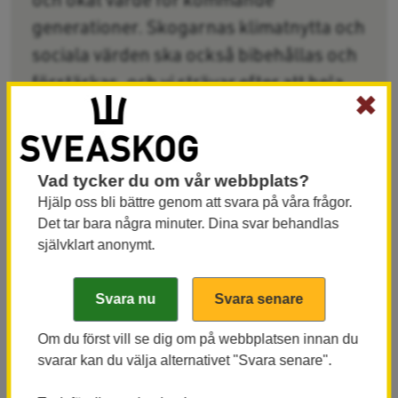
generationer. Skogarnas klimatnytta och
sociala värden ska också bibehållas och
förstärkas, och vi strävar efter att hela
✖
tiden utvecklas och lära oss mer, baserat
på vetenskap och erfarenheter.
Vad tycker du om vår webbplats?
Hjälp oss bli bättre genom att svara på våra frågor.
Sveaskog analyserar de 17 globala
Det tar bara några minuter. Dina svar behandlas
hållbarhetsmålen i Agenda 2030, FN:s ramverk för
självklart anonymt.
hållbar utveckling, för att identifiera de mål som
bolagets verksamhet påverkar och bidrar till. I vår
kartläggning ingår också att identifiera
affärsmöjligheter som bidrar till att de globala
Om du först vill se dig om på webbplatsen innan du
hållbarhetsmålen uppnås.
svarar kan du välja alternativet "Svara senare".