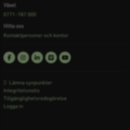
Växel
0771-787 000
Hitta oss
Kontaktpersoner och kontor
Facebook
Linkedin
Vimeo
Youtube
Följ oss på:
Lämna synpunkter
Integritetsnotis
Tillgänglighetsredogörelse
Logga in