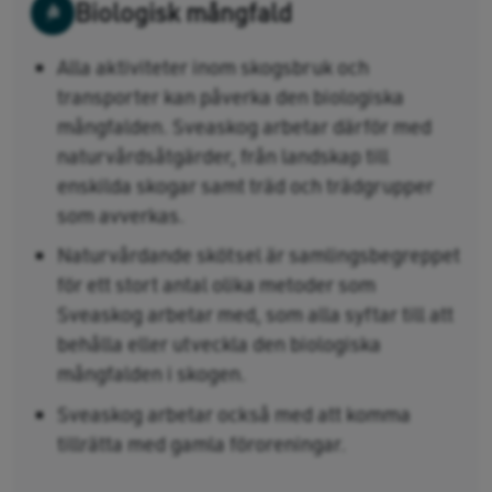
Biologisk mångfald
Alla aktiviteter inom skogsbruk och
transporter kan påverka den biologiska
mångfalden. Sveaskog arbetar därför med
naturvårdsåtgärder, från landskap till
enskilda skogar samt träd och trädgrupper
som avverkas.
Naturvårdande skötsel är samlingsbegreppet
för ett stort antal olika metoder som
Sveaskog arbetar med, som alla syftar till att
behålla eller utveckla den biologiska
mångfalden i skogen.
Sveaskog arbetar också med att komma
tillrätta med gamla föroreningar.