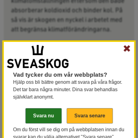
klimatomställningen eftersom den både
absorberar koldioxid och binder kol. På
så vis är skogen en nyckel i arbetet med
att begränsa klimatförändringarna.
✖
Sveaskogs markinnehav bidrar med klimatnytta
genom nettoinlagring av kol, dels direkt i skogen,
dels indirekt genom långlivade produkter tillverkade
Vad tycker du om vår webbplats?
av virke från Sveaskogs marker. Därutöver kan
Hjälp oss bli bättre genom att svara på våra frågor.
träbaserade produkter – både långlivade och
Det tar bara några minuter. Dina svar behandlas
kortlivade – leda till minskad användning av fossil
självklart anonymt.
energi och fossila material, vilket även det bidrar till
att minska samhällets klimatpåverkan. Beräkningen
av Sveaskogs kolinlagring baseras på den årliga
nationella rapportering som Naturvårdsverket
Om du först vill se dig om på webbplatsen innan du
svarar kan du välja alternativet "Svara senare".