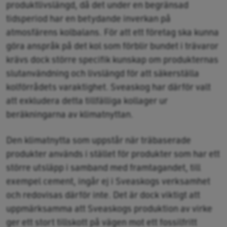
produktlivslängd, då det under en begränsad
tidsperiod har en betydande inverkan på
atmosfärens kolbalans. För att ett företag ska kunna
göra anspråk på det kol som förblir bundet i trävaror
krävs dock större specifik kunskap om produkternas
slutanvändning och livslängd för att säkerställa
kolförrådets varaktighet. Sveaskog har därför valt
att exkludera detta tillfälliga kollager ur
beräkningarna av klimatnyttan.
Den klimatnytta som uppstår när träbaserade
produkter används i stället för produkter som har ett
större utsläpp i samband med framtagandet, till
exempel cement, ingår ej i Sveaskogs verksamhet
och redovisas därför inte. Det är dock viktigt att
uppmärksamma att Sveaskogs produktion av virke
ger ett stort tillskott på vägen mot ett fossilfritt