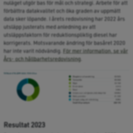
nuläget utgör bas för mål och strategi. Arbete för att
förbättra datakvalitet och öka graden av uppmätt
data sker löpande. I årets redovisning har 2022 års
utsläpp justerats med anledning av att
utsläppsfaktorn för reduktionspliktig diesel har
korrigerats. Motsvarande ändring för basåret 2020
har inte varit nödvändig.
För mer information, se vår
Års- och hållbarhetsredovisning
.
Resultat 2023