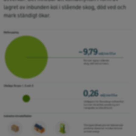
lagret av inbunden kol i stående skog, död ved och
mark ständigt ökar.