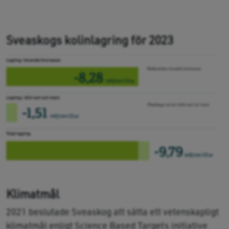
Sveaskogs kolinlagring för 2023
Klimatmål
2021 beslutade Sveaskog att sätta ett vetenskapligt
klimatmål enligt Science Based Targets initiative