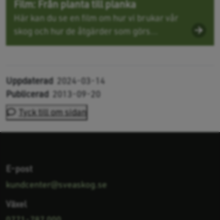
Film: Från planta till planka
Här kan du se en film om hur vi brukar vår
skog och hur de åtgärder som görs...
Uppdaterad
2024-03-14
Publicerad
2013-09-20
Tyck till om sidan
E-post
kundcenter@sveaskog.se
Växel
0771-787 000