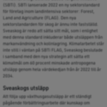
(SBTi). SBTi lanserade 2022 en ny sektorstandard
för företag inom landintensiva sektorer: Forest,
Land and Agriculture (FLAG). Den nya
sektorstandarden för skog är ännu inte fastställd.
Sveaskog är redo att sätta sitt mål, som i enlighet
med denna standard inkluderar både utsläppen från
markanvändning och kolinlagring. Klimatarbetet står
inte still i väntan på SBTi FLAG, Sveaskog beslutade
i samband med den nya strategin att sätta ett
klimatmål om 60 procent minskade antropogena
utsläpp genom hela värdekedjan från år 2022 till år
2034.
Sveaskogs utsläpp
Att följa upp växthusgasutsläpp är ett ständigt
pågående förbättringsarbete där kunskap om