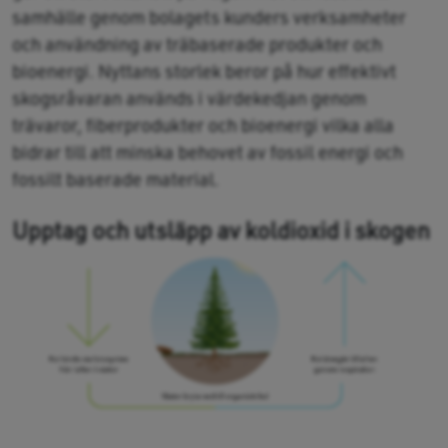
samhälle genom bolagets kunders verksamheter
och användning av träbaserade produkter och
bioenergi. Nyttans storlek beror på hur effektivt
skogsråvaran används i värdekedjan genom
trävaror, fiberprodukter och bioenergi vilka alla
bidrar till att minska behovet av fossil energi och
fossilt baserade material.
Upptag och utsläpp av koldioxid i skogen