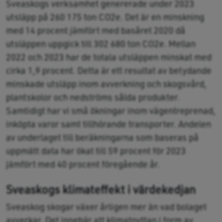
Sveaskogs verksamhet genererade under 2023
utsläpp på 260 175 ton CO2e. Det är en minskning
med 14 procent jämfört med basåret 2020 då
utsläppen uppgick till 302 680 ton CO2e. Mellan
2022 och 2023 har de totala utsläppen minskat med
cirka 1,9 procent. Detta är ett resultat av betydande
minskade utsläpp inom avverkning och skogsvård,
plantskolor och nedströms sålda produkter.
Samtidigt har vi små ökningar inom vägentreprenad,
inköpta varor samt tillhörande transporter. Andelen
av underlaget till beräkningarna som baseras på
uppmätt data har ökat till 59 procent för 2023
jämfört med 40 procent föregående år.
Sveaskogs klimateffekt i värdekedjan
Sveaskog skogar växer årligen mer än vad bolaget
avverkar. Det innebär att klimatnyttan i form av