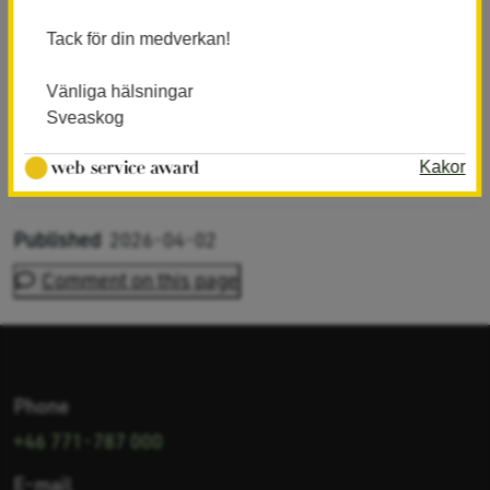
Book Stocklycke hamn (pitch 14-18)
Tack för din medverkan!
Book Pers Sten (pitch 19-21)
Vänliga hälsningar
Sveaskog
Book Anudden (pitch 22-23)
Kakor
Published
2026-04-02
Comment on this page
Phone
+46 771-787 000
E-mail