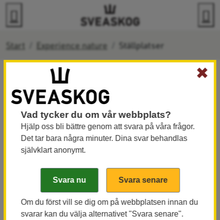
Go to content
Search
M
Start
Experience nature
Ställplatser
✖
Ställplatser
Vad tycker du om vår webbplats?
Hjälp oss bli bättre genom att svara på våra frågor.
Note which pitch you have parked in and select link
Det tar bara några minuter. Dina svar behandlas
självklart anonymt.
below.
Book Stocklycke (pitch 1-10)
Book Almelyckan (pitch 11-13)
Om du först vill se dig om på webbplatsen innan du
svarar kan du välja alternativet "Svara senare".