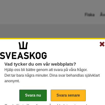
Gå direkt till innehållet
Fiska
Äv
ster i vårt register.
Vad tycker du om vår webbplats?
Hjälp oss bli bättre genom att svara på våra frågor.
e senaste 20 fångsterna visas nedan.
Vill du rapportera di
Det tar bara några minuter. Dina svar behandlas självklart
anonymt.
Fångstplats:
Fiskart:
Fritext:
Välj