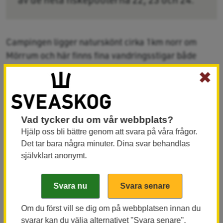
Campingen ligger naturskönt cirka 1km norr om
Mörrum och här finns fina vandringsstigar både
uppströms och nedströms. Det finns ett 50-tal
✖
platser på campingen.
Boka camping
Vad tycker du om vår webbplats?
Hjälp oss bli bättre genom att svara på våra frågor.
Här häckar och jagar den skygga kungsfiskaren, och
Det tar bara några minuter. Dina svar behandlas
självklart anonymt.
här kan du kasta på storlaxen direkt utanför dörren.
Spelar ni golf så ligger Karlshamns Golfklubb på ett
bekvämt cykelavstånd (cirka 1km) från campingen.
Om du först vill se dig om på webbplatsen innan du
Här finns handikappanpassade toaletter och
svarar kan du välja alternativet "Svara senare".