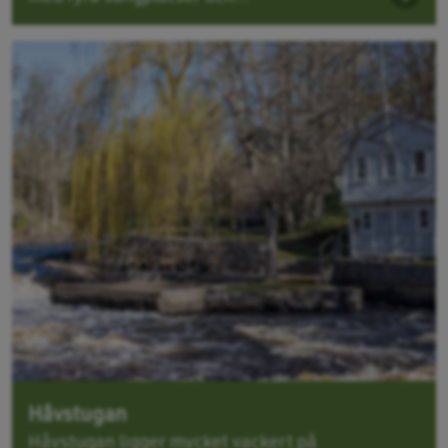
Håvstugan
Håvstugan ligger mycket vackert på