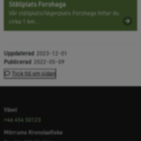
Ställplats Forshaga
Vår ställplats/lägerplats Forshaga hittar du
cirka 1 km...
Uppdaterad
2023-12-01
Publicerad
2022-05-09
Tyck till om sidan
Växel
+46 454 50123
Mörrums Kronolaxfiske