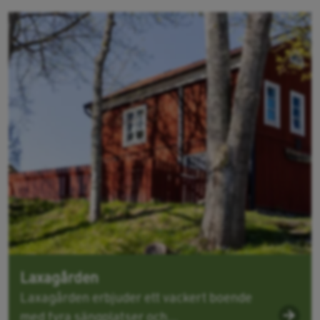
Laxagården
Laxagården erbjuder ett vackert boende
med fyra sängplatser och...