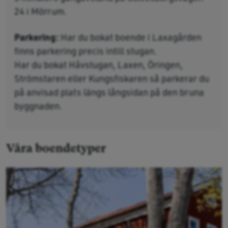
24 i Mörrum.
Parkering:
Har du bokat boende i Laxagården
finns parkering precis intill stugan.
Har du bokat Håvstugan, Laxen, Öringen,
Strömstaren eller Kungsfiskaren så parkerar du
på anvisad plats längs långsidan på den bruna
byggnaden.
Våra boendetyper