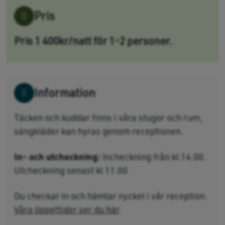
Pris
Pris 1 400kr/natt för 1-2 personer.
Information
Täcken och kuddar finns i våra stugor och rum,
sängkläder kan hyras genom receptionen.
In- och utcheckning:
Incheckning från kl 14.00.
Utcheckning senast kl 11.00
Du checkar in och hämtar nyckel i vår reception.
Våra öppettider ser du här
.