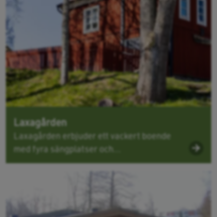
Laxagården
Laxagården erbjuder ett vackert boende
med fyra sängplatser och...