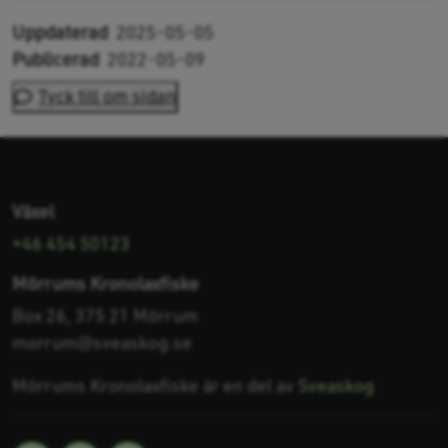
Uppdaterad
2025-05-05
Publicerad
2022-05-09
Tyck till om sidan
Växel
+46 454 50123
Mörrums Kronolaxfiske
Box 26, 375 21 Mörrum
morrum@sveaskog.se
Mörrums Kronolaxfiske är en del av
Sveaskog