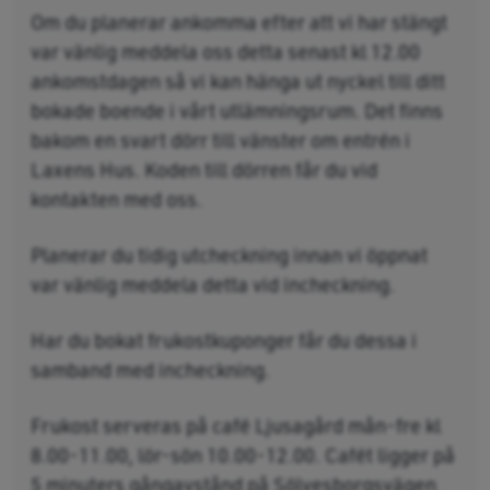
Om du planerar ankomma efter att vi har stängt
var vänlig meddela oss detta senast kl 12.00
ankomstdagen så vi kan hänga ut nyckel till ditt
bokade boende i vårt utlämningsrum. Det finns
bakom en svart dörr till vänster om entrén i
Laxens Hus. Koden till dörren får du vid
kontakten med oss.
Planerar du tidig utcheckning innan vi öppnat
var vänlig meddela detta vid incheckning.
Har du bokat frukostkuponger får du dessa i
samband med incheckning.
Frukost serveras på café Ljusagård mån-fre kl
8.00-11.00, lör-sön 10.00-12.00. Cafét ligger på
5 minuters gångavstånd på Sölvesborgsvägen