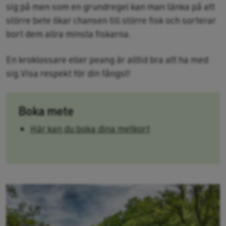
sig på men som en grundregel kan man tänka på att
större bete ökar chansen till större fisk och sorterar
bort dem allra minsta fiskarna.
En kroklossare eller peang är alltid bra att ha med
sig.Visa respekt för din fångst!
Boka mete
Här kan du boka dina metkort