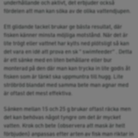
underhållande och aktivt, det erbjuder också
fördelen att man kan söka av de olika vattendjupen.
Ett glidande tackel brukar ge bästa resultat, där
fisken känner minsta möjliga motstånd. När det är
lite trögt eller vattnet har kylts ned plötsligt så kan
det vara en idé att prova en sk ” swimfeeder” . Detta
är ett sänke med en liten behållare eller bur
monterad på den där man kan trycka in lite godis åt
fisken som är tänkt ska uppmuntra till hugg. Lite
ströbröd blandat med samma bete man agnar med
är oftast det mest effektiva.
Sänken mellan 15 och 25 g brukar oftast räcka men
det kan behövas något tyngre om det är mycket
vatten. Krok och bete (observera att mask är helt
förbjuden) anpassas efter arten av fisk man riktar in