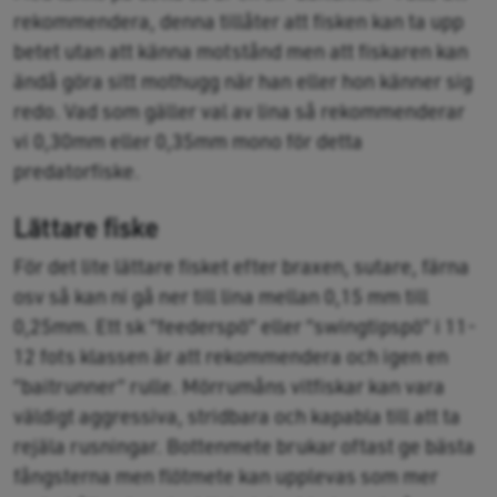
rekommendera, denna tillåter att fisken kan ta upp
betet utan att känna motstånd men att fiskaren kan
ändå göra sitt mothugg när han eller hon känner sig
redo. Vad som gäller val av lina så rekommenderar
vi 0,30mm eller 0,35mm mono för detta
predatorfiske.
Lättare fiske
För det lite lättare fisket efter braxen, sutare, färna
osv så kan ni gå ner till lina mellan 0,15 mm till
0,25mm. Ett sk ”feederspö” eller ”swingtipspö” i 11-
12 fots klassen är att rekommendera och igen en
”baitrunner” rulle. Mörrumåns vitfiskar kan vara
väldigt aggressiva, stridbara och kapabla till att ta
rejäla rusningar. Bottenmete brukar oftast ge bästa
fångsterna men flötmete kan upplevas som mer