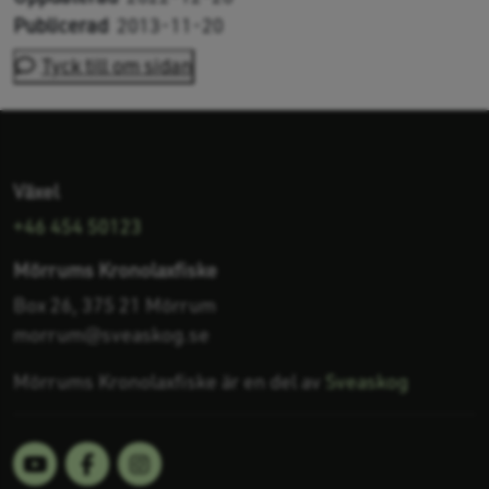
Publicerad
2013-11-20
Tyck till om sidan
Växel
+46 454 50123
Mörrums Kronolaxfiske
Box 26, 375 21 Mörrum
morrum@sveaskog.se
Mörrums Kronolaxfiske är en del av
Sveaskog
Gå till Kronolaxfisket på Youtube
Gå till Kronolaxfisket på Facebook
Gå till Kronolaxfisket på Instagram
Kronolaxfisket i sociala kanaler