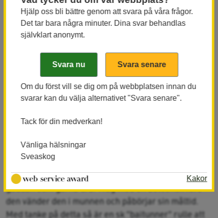
du har tänkt rikta in dig på.
Hjälp oss bli bättre genom att svara på våra frågor.
Det tar bara några minuter. Dina svar behandlas
självklart anonymt.
Tyngre fiske
Lite större och tyngre predatorer såsom gäddan,
gösen och i viss mån grov abborre kräver ett lite
Om du först vill se dig om på webbplatsen innan du
tyngre spö, grövre lina och starkare krokar. Spön
svarar kan du välja alternativet "Svara senare".
mellan 11 till 12 fot med lite ryggrad är att
Tack för din medverkan!
rekommendera, likaså ståltafs som en försäkring så
att predatorernas vassa tänder inte kapar linan på
Vänliga hälsningar
stört.
Sveaskog
Predatorer är benägna att löpa med betet, särskilt
Kakor
gäddan som gärna drar iväg med en betesfisk före
den vänder den i munnen och påbörjar sin måltid.
Med tanke på detta så är en sk ”baitunner” rulle att