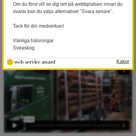
Sveaskog, Hestra Åkeri och Sydved
Om du först vill se dig om på webbplatsen innan du
tillsammans ett kliv framåt för att kunna
svarar kan du välja alternativet "Svara senare".
utvärdera biogasdrift som en möjlig väg
Tack för din medverkan!
till fossilfria transporter för
skogsbruket.
Vänliga hälsningar
Sveaskog
Kakor