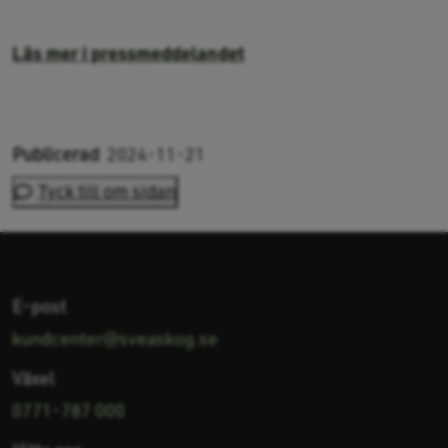
Läs mer i pressmeddelandet
Publicerad
2024-11-21
Tyck till om sidan
E-post
kundcenter@sveaskog.se
Växel
0771-787 000