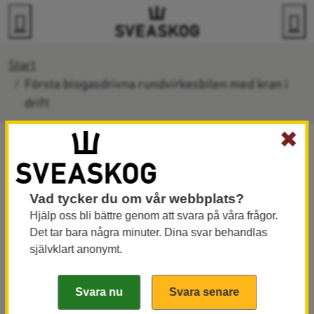
Gå direkt till innehållet
Sök
M
Start
Första biogasdrivna rundvirkesbilen med kran i
drift
✖
Första biogasdrivna
rundvirkesbilen med
Vad tycker du om vår webbplats?
Hjälp oss bli bättre genom att svara på våra frågor.
kran i drift
Det tar bara några minuter. Dina svar behandlas
Den första rundvirkesbilen med kran
självklart anonymt.
som drivs på biogas har börjat köras i
Sverige. Genom satsningen tar