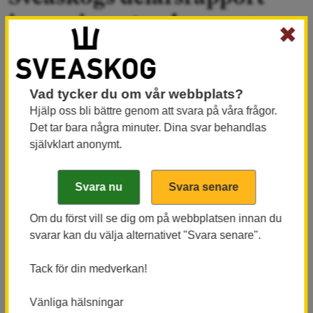
januari–september 2025:
✖
Starkt resultat i en allt mer
osäker värld
Vad tycker du om vår webbplats?
Det operativa rörelseresultatet minskade med 2
Hjälp oss bli bättre genom att svara på våra frågor.
procent i det tredje kvartalet och uppgick till 386
Det tar bara några minuter. Dina svar behandlas
MSEK (392). Minskningen förklaras av
självklart anonymt.
avsättningar om 80 MSEK, som löstes upp under
motsvarande kvartal 2024. Genomsnittspriserna
på leveranser från egen skog ökade med 13
procent jämfört med motsvarande period
Om du först vill se dig om på webbplatsen innan du
svarar kan du välja alternativet "Svara senare".
föregående år.
1 juli – 30 september 2025
Tack för din medverkan!
Nettoomsättningen ökade med 3 procent till 1
Vänliga hälsningar
769 MSEK (1 718). Virkespriserna ökade med i