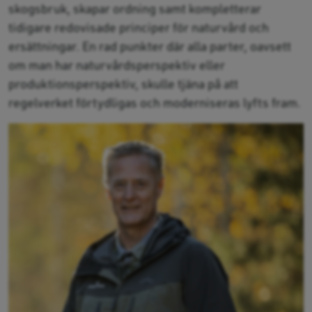
skogsbruk, skapar ordning samt kompletterar
tidigare redovisade principer för naturvård och
ersättningar. En rad punkter där alla parter, oavsett
om man har naturvårdsperspektiv eller
produktionsperspektiv, skulle tjäna på att
regelverket förtydligas och moderniseras lyfts fram.