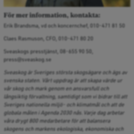
För mer information, kontakta:
Erik Brandsma, vd och koncernchef, 010-471 81 50
Claes Rasmuson, CFO, 010-471 80 20
Sveaskogs presstjänst, 08-655 90 50,
press@sveaskog.se
Sveaskog är Sveriges största skogsägare och ägs av
svenska staten. Vårt uppdrag är att skapa värde ur
vår skog och mark genom en ansvarsfull och
långsiktig förvaltning, samtidigt som vi bidrar till att
Sveriges nationella miljö- och klimatmål och att de
globala målen i Agenda 2030 nås. Varje dag arbetar
våra drygt 800 medarbetare för att balansera
skogens och markens ekologiska, ekonomiska och