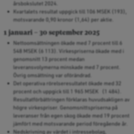
årsbokslutet 2024.
Kvartalets resultat uppgick till 106 MSEK (193),
motsvarande 0,90 kronor (1,64) per aktie.
1 januari – 30 september 2025
Nettoomsättningen ökade med 7 procent till 6
548 MSEK (6 113). Virkespriserna ökade med i
genomsnitt 13 procent medan
leveransvolymerna minskade med 7 procent.
Övrig omsättning var oförändrad.
Det operativa rörelseresultatet ökade med 32
procent och uppgick till 1 965 MSEK (1 484).
Resultatförbättringen förklaras huvudsakligen av
högre virkespriser. Genomsnittspriserna på
leveranser från egen skog ökade med 19 procent
jämfört med motsvarande period föregående år.
Nedskrivning av värdet i intressebolag,