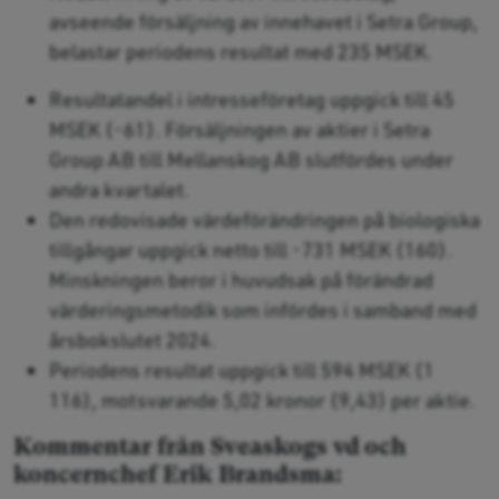
avseende försäljning av innehavet i Setra Group,
belastar periodens resultat med 235 MSEK.
Resultatandel i intresseföretag uppgick till 45
MSEK (-61). Försäljningen av aktier i Setra
Group AB till Mellanskog AB slutfördes under
andra kvartalet.
Den redovisade värdeförändringen på biologiska
tillgångar uppgick netto till -731 MSEK (160).
Minskningen beror i huvudsak på förändrad
värderingsmetodik som infördes i samband med
årsbokslutet 2024.
Periodens resultat uppgick till 594 MSEK (1
116), motsvarande 5,02 kronor (9,43) per aktie.
Kommentar från Sveaskogs vd och
koncernchef Erik Brandsma: