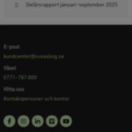
Delårsrapport januari-september 2025
E-post
kundcenter@sveaskog.se
Växel
0771-787 000
Hitta oss
Kontaktpersoner och kontor
Facebook
Linkedin
Vimeo
Youtube
Följ oss på: