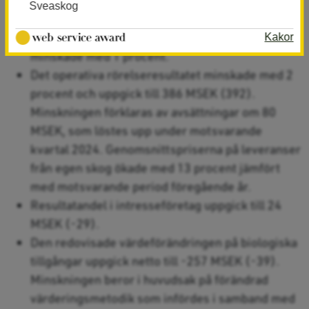
Sveaskog
genomsnitt 9 procent medan leveransvolymerna
minskade med 5 procent. Övrig omsättning
Kakor
minskade med 1 procent.
Det operativa rörelseresultatet minskade med 2
procent och uppgick till 386 MSEK (392).
Minskningen förklaras av avsättningar om 80
MSEK, som löstes upp under motsvarande
kvartal 2024. Genomsnittspriserna på leveranser
från egen skog ökade med 13 procent jämfört
med motsvarande period föregående år.
Resultatandel i intresseföretag uppgick till 24
MSEK (-29).
Den redovisade värdeförändringen på biologiska
tillgångar uppgick netto till -257 MSEK (-39).
Minskningen beror i huvudsak på förändrad
värderingsmetodik som infördes i samband med