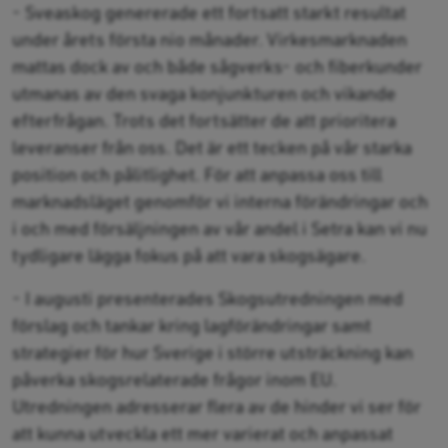
- Sveaskog genererade ett fortsatt starkt resultat
under årets första nio månader. Virkesmarknaden
mattas dock av och både sågverks- och fiberkunder
utmanas av den svaga konjunkturen och vikande
efterfrågan. Trots det fortsätter de att prioritera
leveranser från oss. Det är ett tecken på vår starka
position och pålitlighet. För att anpassa oss till
marknadsläget genomför vi interna förändringar och
i och med försäljningen av vår andel i Setra kan vi nu
tydligare lägga fokus på att vara skogsägare.
- I augusti presenterades Skogsutredningen med
förslag och tankar kring lagförändringar samt
strategier för hur Sverige i större utsträckning kan
påverka skogsrelaterade frågor inom EU.
Utredningen adresserar flera av de hinder vi ser för
att kunna utveckla ett mer varierat och anpassat