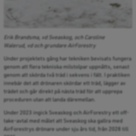
Erik Brandsma, vd Sveaskog, och Caroline
Walerud, vd och grundare AirForestry
Under projektets gång har tekniken bevisats fungera
genom att flera tekniska milstolpar uppnåtts, senast
genom att skörda två träd i sekvens i fält. I praktiken
innebär det att drönaren skördar ett träd, lägger av
trädet och går direkt på nästa träd för att upprepa
proceduren utan att landa däremellan.
Under 2023 ingick Sveaskog och AirForestry ett off-
take-avtal med målet att Sveaskog ska gallra med
AirForestrys drönare under sju års tid, från 2028 till