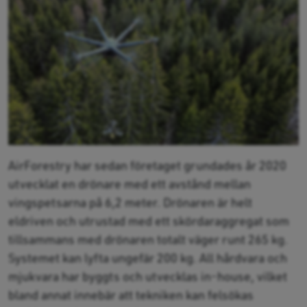
AirForestry har sedan företaget grundades år 2020
utvecklat en drönare med ett avstånd mellan
vingspetsarna på 6,2 meter. Drönaren är helt
eldriven och utrustad med ett skördaraggregat som
tillsammans med drönaren totalt väger runt 265 kg.
Systemet kan lyfta ungefär 200 kg. All hårdvara och
mjukvara har byggts och utvecklas in-house, vilket
bland annat innebär att tekniken kan felsökas