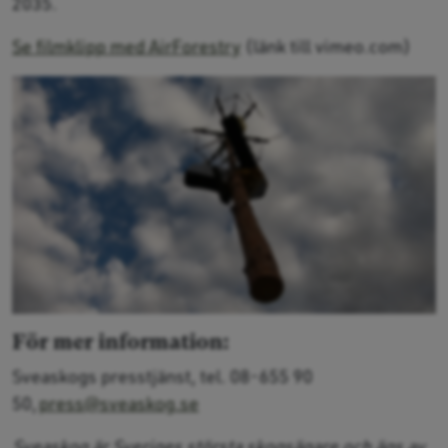
2035.
Se filmklipp med AirForestry
(länk till vimeo.com)
För mer information:
Sveaskogs presstjänst, tel. 08-655 90
50,
press@sveaskog.se
Sveaskog är Sveriges största skogsägare och ägs av