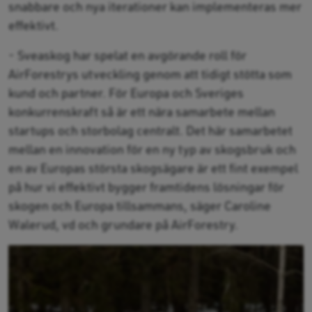
snabbare och nya iterationer kan implementeras mer
effektivt.
- Sveaskog har spelat en avgörande roll för
AirForestrys utveckling genom att tidigt stötta som
kund och partner. För Europa och Sveriges
konkurrenskraft så är ett nära samarbete mellan
startups och storbolag centralt. Det här samarbetet
mellan en innovation för en ny typ av skogsbruk och
en av Europas största skogsägare är ett fint exempel
på hur vi effektivt bygger framtidens lösningar för
skogen och Europa tillsammans, säger Caroline
Walerud, vd och grundare på AirForestry.