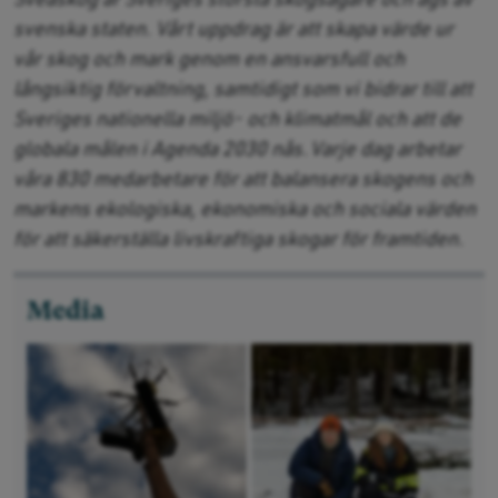
svenska staten. Vårt uppdrag är att skapa värde ur
vår skog och mark genom en ansvarsfull och
långsiktig förvaltning, samtidigt som vi bidrar till att
Sveriges nationella miljö- och klimatmål och att de
globala målen i Agenda 2030 nås. Varje dag arbetar
våra 830 medarbetare för att balansera skogens och
markens ekologiska, ekonomiska och sociala värden
för att säkerställa livskraftiga skogar för framtiden.
Media