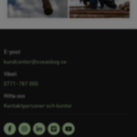
E-post
kundcenter@sveaskog.se
Växel
0771-787 000
Hitta oss
Kontaktpersoner och kontor
Facebook
Linkedin
Vimeo
Youtube
Följ oss på: