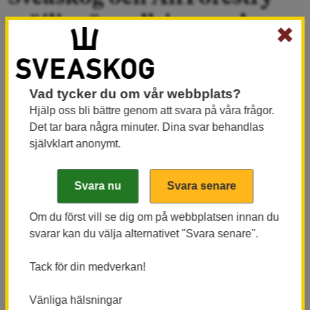
möjliggör gallring med
✖
drönare
Sveaskogs och AirForestrys samarbete har lett till
flera viktiga milstolpar för skogsbruket. När det
Vad tycker du om vår webbplats?
Hjälp oss bli bättre genom att svara på våra frågor.
första projektet, i vilket gallring sker med hjälp av
Det tar bara några minuter. Dina svar behandlas
drönare, nu avslutas kan två träd i rad skördas i
självklart anonymt.
fält utan att drönaren mellanlandar.
2021 inledde Sveaskog och AirForestry ett
samarbete med den gemensamma ambitionen att
Om du först vill se dig om på webbplatsen innan du
skapa förutsättningar för minimalt CO
-avtryck vid
2
svarar kan du välja alternativet "Svara senare".
gallring och minskade körskador i skogen. En annan
positiv effekt av gallring från luften är att träden som
Tack för din medverkan!
står kvar efter drönargallringen är mer
motståndskraftiga mot stormar, insektsangrepp och
Vänliga hälsningar