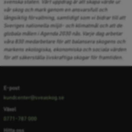
svenska staten. Vårt uppdrag är att skapa värde ur
vår skog och mark genom en ansvarsfull och
långsiktig förvaltning, samtidigt som vi bidrar till att
Sveriges nationella miljö- och klimatmål och att de
globala målen i Agenda 2030 nås.
Varje dag arbetar
v
åra 830 medarbetare f
ör att balansera skogens och
markens ekologiska, ekonomiska och sociala v
ärden
f
ör att s
äkerst
älla livskraftiga skogar f
ör framtiden.
E-post
kundcenter@sveaskog.se
Växel
0771-787 000
Hitta oss