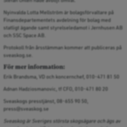
Nyinvalda Lotta Mellström är bolagsförvaltare på
Finansdepartementets avdelning för bolag med
statligt ägande samt styrelseledamot i Jernhusen AB
och SSC Space AB.
Protokoll från årsstämman kommer att publiceras på
sveaskog.se.
För mer information:
Erik Brandsma, VD och koncernchef, 010-471 81 50
Adnan Hadziosmanovic, tf CFO, 010-471 80 20
Sveaskogs presstjänst, 08-655 90 50,
press@sveaskog.se
Sveaskog är Sveriges största skogsägare och ägs av