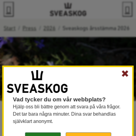
Gå direkt till innehållet
Sök
M
Start
Press
2026
Sveaskogs årsstämma 2026
✖
Vad tycker du om vår webbplats?
Hjälp oss bli bättre genom att svara på våra frågor.
22 april 2026 kl 15:00
Det tar bara några minuter. Dina svar behandlas
Sveaskogs årsstämma 2026
självklart anonymt.
Vid dagens årsstämma i Sveaskog fattade