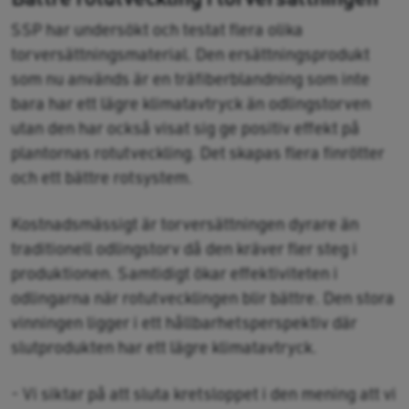
SSP har undersökt och testat flera olika
torversättningsmaterial. Den ersättningsprodukt
som nu används är en träfiberblandning som inte
bara har ett lägre klimatavtryck än odlingstorven
utan den har också visat sig ge positiv effekt på
plantornas rotutveckling. Det skapas flera finrötter
och ett bättre rotsystem.
Kostnadsmässigt är torversättningen dyrare än
traditionell odlingstorv då den kräver fler steg i
produktionen. Samtidigt ökar effektiviteten i
odlingarna när rotutvecklingen blir bättre. Den stora
vinningen ligger i ett hållbarhetsperspektiv där
slutprodukten har ett lägre klimatavtryck.
- Vi siktar på att sluta kretsloppet i den mening att vi