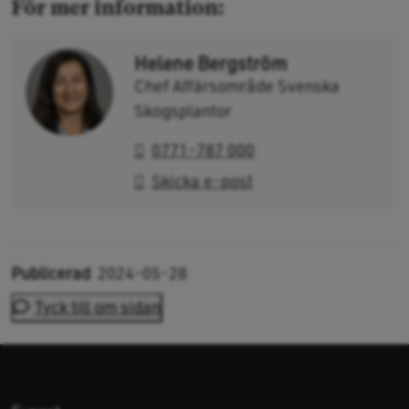
För mer information:
Helene Bergström
Chef Affärsområde Svenska
Skogsplantor
0771-787 000
Skicka e-post
Publicerad
2024-05-28
Tyck till om sidan