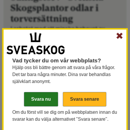
Skogsplantor odlar i
torversättning
I arbetet med att minska behovet av
✖
odlingstorv har Sveaskogs affärsområde
Svenska Skogsplantor successivt ersatt
odlingstorven med
Vad tycker du om vår webbplats?
ersättningsprodukter. I delar av
Hjälp oss bli bättre genom att svara på våra frågor.
odlingarna används idag upp till 50
Det tar bara några minuter. Dina svar behandlas
procent träfiber.
självklart anonymt.
Forskning, utveckling och teknik
Publicerad
2024-05-28
Om du först vill se dig om på webbplatsen innan du
svarar kan du välja alternativet "Svara senare".