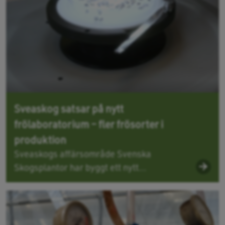
Sveaskog satsar på nytt
frölaboratorium – fler frösorter i
produktion
Sveaskogs affärsområde Svenska
Skogsplantor har byggt ett nytt...