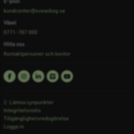
E-post
kundcenter@sveaskog.se
Växel
0771-787 000
Hitta oss
Kontaktpersoner och kontor
Facebook
Linkedin
Vimeo
Youtube
Följ oss på:
Lämna synpunkter
Integritetsnotis
Tillgänglighetsredogörelse
Logga in