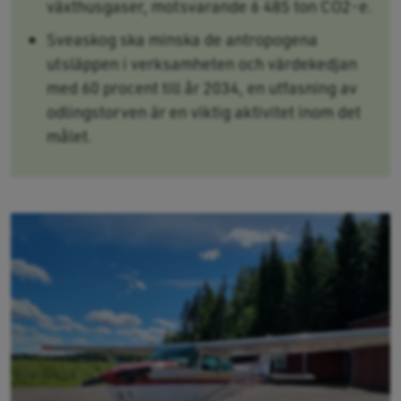
växthusgaser, motsvarande 6 485 ton CO
2
-e.
Sveaskog ska minska de antropogena
utsläppen i verksamheten och värdekedjan
med 60 procent till år 2034, en utfasning av
odlingstorven är en viktig aktivitet inom det
målet.