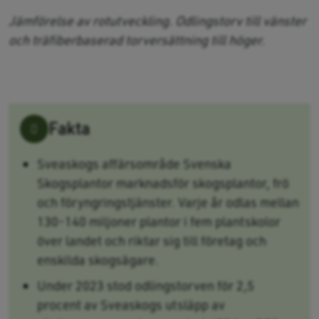
Jämförelse av rotutveckling. Odlingstorv till vänster
och träfiberbaserad torversättning till höger.
Fakta
Sveaskogs affärsområde Svenska
Skogsplantor marknadsför skogsplantor, frö
och föryngringstjänster. Varje år odlas mellan
130-140 miljoner plantor i fem plantskolor
över landet och riktar sig till företag och
enskilda skogsägare.
Under 2023 stod odlingstorven för 2,5
procent av Sveaskogs utsläpp av