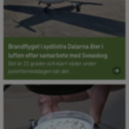
Brandflyget i sydöstra Dalarna åter i
luften efter samarbete med Sveaskog
Det är 22 grader och klart väder under
junieftermiddagen när det...