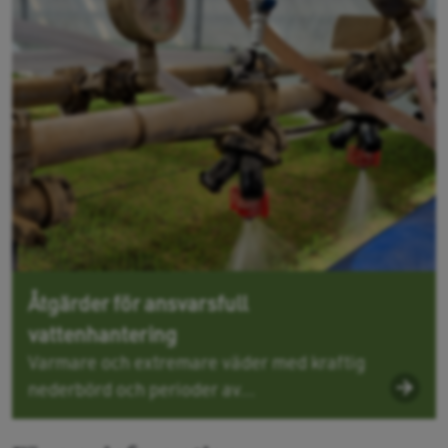
Åtgärder för ansvarsfull
vattenhantering
Varmare och extremare väder med kraftig
nederbörd och perioder av...