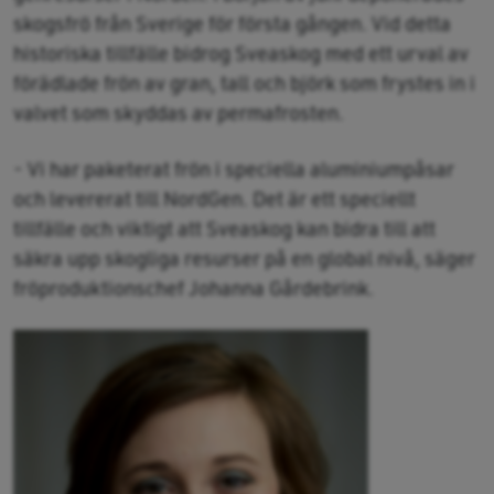
skogsfrö från Sverige för första gången. Vid detta
historiska tillfälle bidrog Sveaskog med ett urval av
förädlade frön av gran, tall och björk som frystes in i
valvet som skyddas av permafrosten.
- Vi har paketerat frön i speciella aluminiumpåsar
och levererat till NordGen. Det är ett speciellt
tillfälle och viktigt att Sveaskog kan bidra till att
säkra upp skogliga resurser på en global nivå, säger
fröproduktionschef Johanna Gårdebrink.