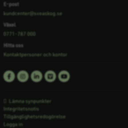
E-post
kundcenter@sveaskog.se
Växel
0771-787 000
Hitta oss
Kontaktpersoner och kontor
Facebook
Linkedin
Vimeo
Youtube
Följ oss på:
Lämna synpunkter
Integritetsnotis
Tillgänglighetsredogörelse
Logga in