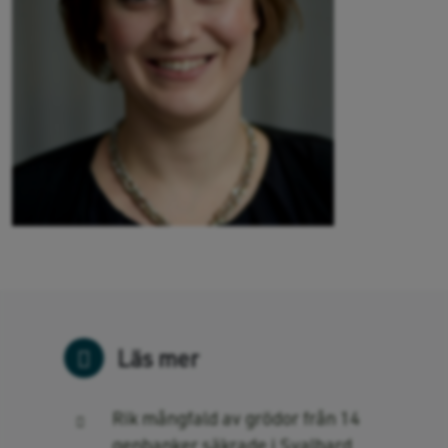
Läs mer
Rik mångfald av grödor från 14
genbanker säkrade i Svalbard