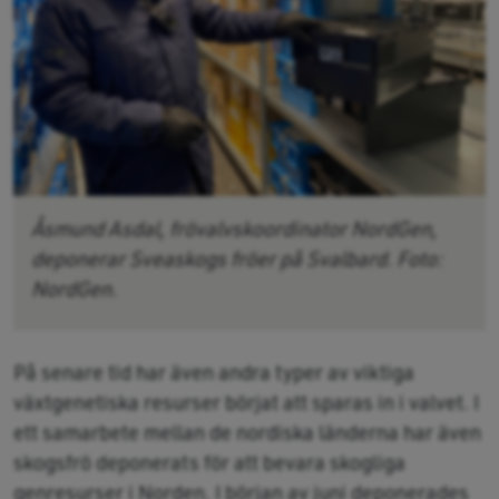
Åsmund Asdal, frövalvskoordinator NordGen,
deponerar Sveaskogs fröer på Svalbard. Foto:
NordGen.
På senare tid har även andra typer av viktiga
växtgenetiska resurser börjat att sparas in i valvet. I
ett samarbete mellan de nordiska länderna har även
skogsfrö deponerats för att bevara skogliga
genresurser i Norden. I början av juni deponerades