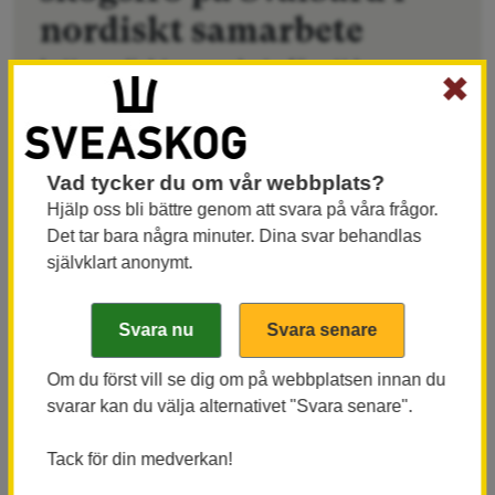
nordiskt samarbete
I ett nordiskt samarbete för att bevara
✖
skogliga genresurser har nu skogsfrö
från Sverige för första gången
deponerats i frövalvet på Svalbard. Och
Vad tycker du om vår webbplats?
fröerna, de kommer från Sveaskog.
Hjälp oss bli bättre genom att svara på våra frågor.
Det tar bara några minuter. Dina svar behandlas
självklart anonymt.
Forskning, utveckling och teknik
Nordiskt Genresurscenter (NordGen) är de nordiska
Om du först vill se dig om på webbplatsen innan du
ländernas gemensamma genbank och
svarar kan du välja alternativet "Svara senare".
kunskapscenter för genetiska resurser. Dess
Tack för din medverkan!
uppdrag är att bevara och främja ett hållbart