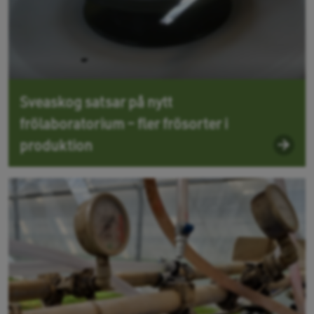
Sveaskog satsar på nytt
frölaboratorium – fler frösorter i
produktion