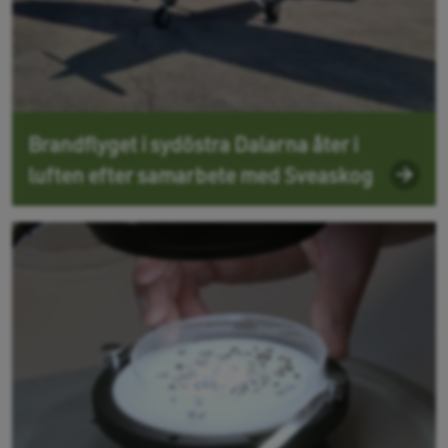
Brandflyget i sydöstra Dalarna åter i
luften efter samarbete med Sveaskog