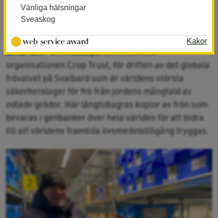
nyttjande av de genetiska resurser som växter,
Vänliga hälsningar
husdjur och skog i Norden bär på.
Sveaskog
NordGen ansvarar, tillsammans med norska
Kakor
lantbruks- och matdepartementet och
organisationen Crop Trust, för driften av det globala
frövalvet på Svalbard som är världens största
säkerhetslager för frö från jordens mångfald av
odlade grödor. Här långtidlagras kopior av frön som
bevaras i genbanker över hela världen för att bidra
till att världens framtida livsmedelstillgång tryggas.