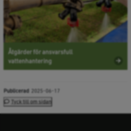
Åtgärder för ansvarsfull
vattenhantering
Publicerad
2025-06-17
Tyck till om sidan