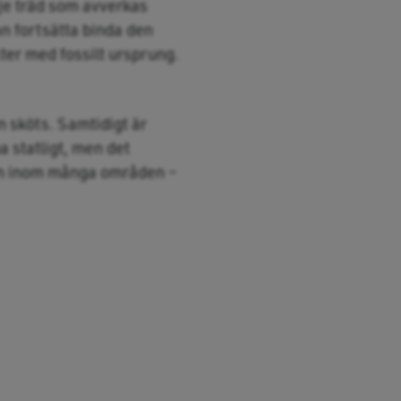
rje träd som avverkas
an fortsätta binda den
ter med fossilt ursprung.
n sköts. Samtidigt är
a statligt, men det
hen inom många områden –