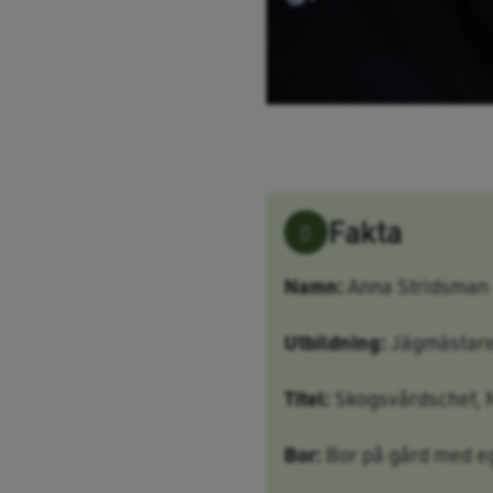
Fakta
Namn:
Anna Stridsman
Utbildning:
Jägmästare,
Titel:
Skogsvårdschef, 
Bor:
Bor på gård med eg