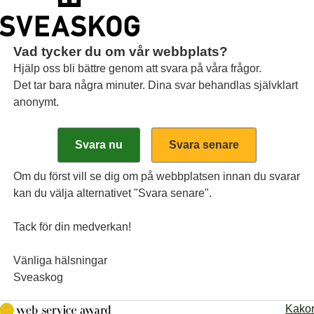
Vad tycker du om vår webbplats?
Hjälp oss bli bättre genom att svara på våra frågor.
Det tar bara några minuter. Dina svar behandlas självklart
anonymt.
 statligt är inte det 
Om du först vill se dig om på webbplatsen innan du svarar
kan du välja alternativet "Svara senare".
Tack för din medverkan!
n nu ska öka genom att mer björk och sibirisk lärk
vårdschef, bakom rodret och styr i en mer klimat
Vänliga hälsningar
Sveaskog
Kako