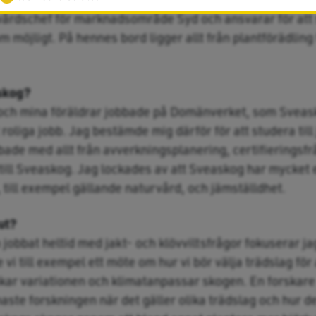
årdschef för marknadsområde Syd och ansvarar för att
 möjligt. På hennes bord ligger allt från plantförädling t
askog?
 och mina föräldrar jobbade på Domänverket, som Sveask
roliga jobb. Jag bestämde mig därför för att studera til
bbade med allt från avverkningsplanering, certifieringsf
 till Sveaskog. Jag lockades av att Sveaskog har mycket
 till exempel gällande naturvård, och jämställdhet.
ut?
n jobbat heltid med jakt- och klövviltsfrågor fokuserar j
de vi till exempel ett möte om hur vi bör välja trädslag fö
 ökar variationen och klimatanpassar skogen. En forskar
ste forskningen när det gäller olika trädslag och hur de