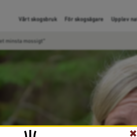
Gå direkt till innehållet
Vårt skogsbruk
För skogsägare
Upplev na
 det minsta mossigt”