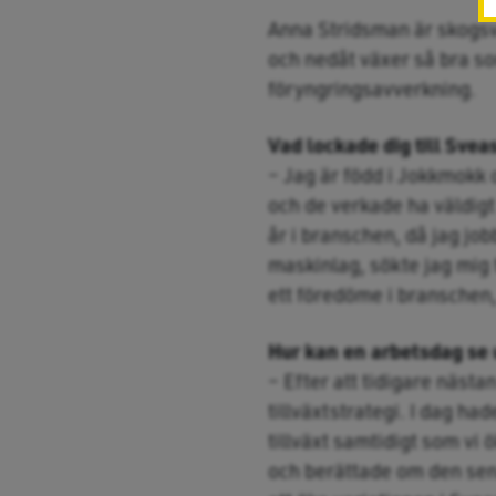
Anna Stridsman är skogsv
och nedåt växer så bra som
föryngringsavverkning.
Vad lockade dig till Sve
– Jag är född i Jokkmokk
och de verkade ha väldigt 
år i branschen, då jag jo
maskinlag, sökte jag mig
ett föredöme i branschen,
Hur kan en arbetsdag se 
– Efter att tidigare nästa
tillväxtstrategi. I dag ha
tillväxt samtidigt som vi
och berättade om den sena