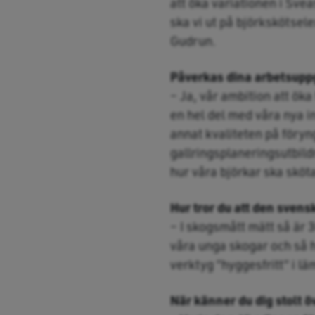
att öka variationen i Sve
ska vi ut på björkskötsele
Gudrun.
Påverkas dina arbetsuppg
– Ja, vår ambition att öka
en hel del med våra nya in
annat kvaliteten på föryng
gallringsplaneringsutbild
hur våra björkar ska sköta
Hur tror du att den sven
– I skogsmått mätt så är 30
våra unga skogar och så h
verktyg ”hyggesfritt” i lä
När känner du dig stolt ö