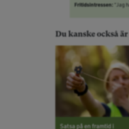
Fritidsintressen:
”Jag h
Du kanske också är i
Satsa på en framtid i