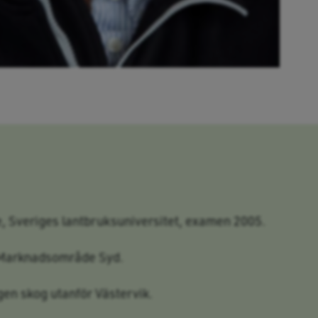
 Sveriges lantbruksuniversitet, examen 2005.
Marknadsområde Syd.
en skog utanför Västervik.