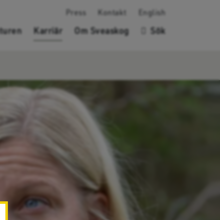
Press
Kontakt
English
turen
Karriär
Om Sveaskog
Sök
✖