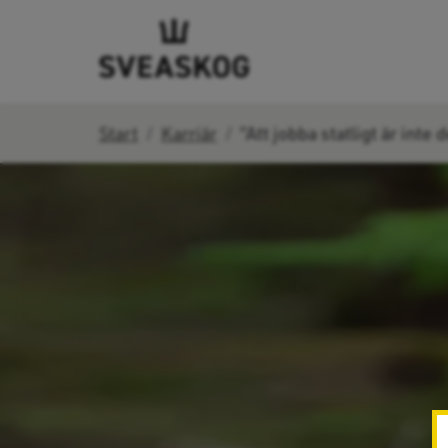
Start
Karriär
”Att jobba statligt är inte