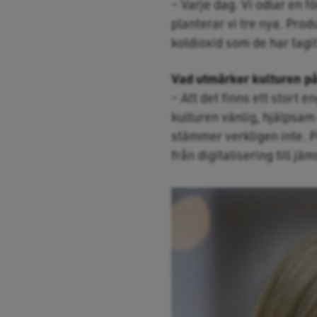
– Varje dag. Vi odlar en f
planterar vi tre nya. Pro
koldioxid som de har tagi
Vad utmärker kulturen p
– Att det finns ett stort
kulturen vänlig, hjälpsam 
stämmer verkligen inte. 
från digitalisering till jäm