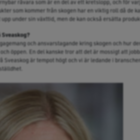
örnybar råvara som är en del av ett kretslopp, och för va
dukter som kommer från skogen har en viktig roll då de k
t upp under sin växttid, men de kan också ersätta produk
å Sveaskog?
 engagemang och ansvarstagande kring skogen och hur de
och öppen. En del kanske tror att det är mossigt att jobb
På Sveaskog är tempot högt och vi är ledande i bransc
ställdhet.