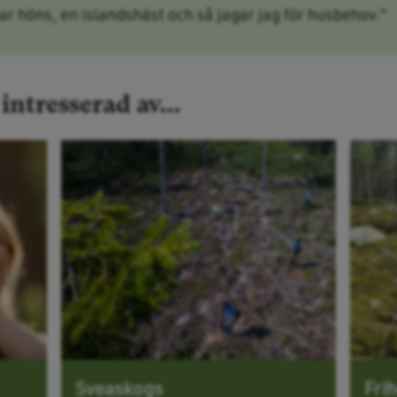
ar höns, en islandshäst och så jagar jag för husbehov.”
ntresserad av...
Sveaskogs
Frih