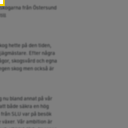
 skogarna från Östersund
ill
og hette på den tiden,
l jägmästare. Efter några
rågor, skogsvård och egna
 egen skog men också är
ag nu bland annat på vår
r att både säkra en hög
e från SLU var på besök
 växer. Vår ambition är