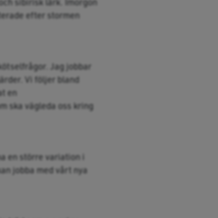
ch sibirisk lärk. Imorgon
nterade efter stormen
kötselfrågor. Jag jobbar
rder. Vi följer bland
at en
om ska vägleda oss kring
a en större variation i
 kan jobba med vårt nya