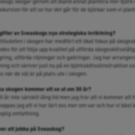
askogs skogar genom att bland annat plantera mer björk o
xkursion för att se hur det går för de björkar som vi pla
ifter av Sveaskogs nya strategiska inriktning?
 tillväxten i skogen har medfört ett ökat fokus på skogss
dex för att följa upp kvalitet på utförda skogsskötselåtgä
ring, utförda röjningar och gallringar. Jag har arranger
ning och skriver just nu på en björkskötselinstruktion s
s när de väl är på plats ute i skogen.
ska skogen kommer att se ut om 30 år?
 år inte särskilt lång tid men jag tror att vi kommer att h
oppas jag att vi har lärt oss mer om var och hur vi bäst
mplig omfattning.
ver att jobba på Sveaskog?