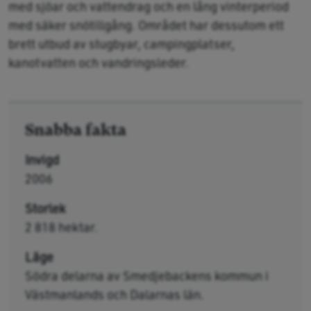
med sjöar och vattendrag och en lång vinterperiod
med säker snötillgång. Området har dessutom ett
brett utbud av stugbyar, campingplatser,
kanotvatten och vandringsleder.
Snabba fakta
Invigd
2006
Storlek
2 818 hektar.
Läge
Södra delarna av Smedjebackens kommun i
Västmanlands och Dalarnas län.