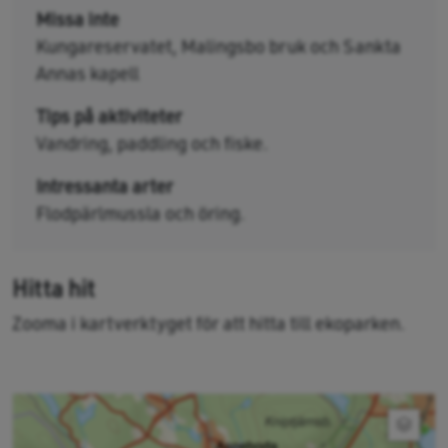
Missa inte
Kungareservatet, Malingsbo bruk och Sankta
Annas kapell
Tips på aktiviteter
Vandring, paddling och fiske.
Intressanta arter
Flodpärlmussla och öring.
Hitta hit
Zooma i kartverktyget för att hitta till ekoparken.
Expan