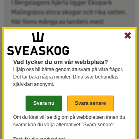
I Bergslagens hjärta ligger Ekopark
Malingsbos stora skogar och rika vatten.
Här finns många av landets mest
intressanta vattenlandskap med både
✖
flodpärlmussla och naturligt
reproducerande röding.
Vad tycker du om vår webbplats?
Hjälp oss bli bättre genom att svara på våra frågor.
Den näringsfattiga urberggrunden sätter sin prägel
Det tar bara några minuter. Dina svar behandlas
på vegetationen, som till övervägande delen utgörs
självklart anonymt.
av barrskog eller barrblandskogar. Lokalt finns dock
rika inslag av björk och asp.
Gamla bruksmarker
Om du först vill se dig om på webbplatsen innan du
svarar kan du välja alternativet "Svara senare".
Malingsbo by har sitt ursprung i ett järnbruk anlagt
på 1620-talet. Bruksdriften lades ner 1891 men mer