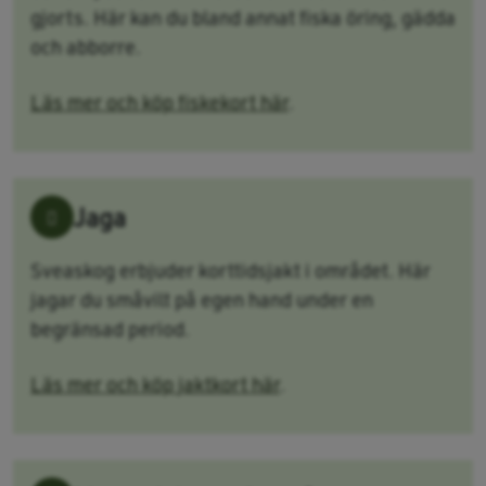
gjorts. Här kan du bland annat fiska öring, gädda
och abborre.
Läs mer och köp fiskekort här
.
Jaga
Sveaskog erbjuder korttidsjakt i området. Här
jagar du småvilt på egen hand under en
begränsad period.
Läs mer och köp jaktkort här
.