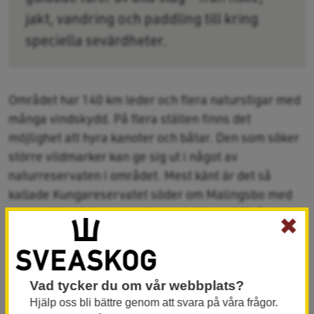
jakt, vandring och paddling till kring
speciella sevärdheter.
Området har 140 km leder och flera naturstigar med
många vindskydd. På flera ställen finns det
möjlighet att hyra kanoter och båtar. Den som söker
större vildmarker kan ge sig ut i något av
naturreservaten i området. Mest känt är det så
kallade Kungareservatet söder om Malingsbo med
upp till 30 m höga, grova träd som är ca 170 år
✖
gamla.
Sevärdheter
Vad tycker du om vår webbplats?
Från
Malingsklack
(317 möh) har man utsikt
Hjälp oss bli bättre genom att svara på våra frågor.
över skogarna i ekoparken. Följ skyltning för