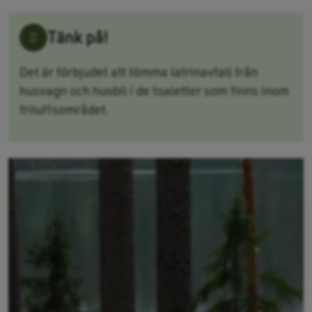
Tänk på!
Det är förbjudet att tömma latrinavfall från
husvagn och husbil i de toaletter som finns inom
friluftsområdet.