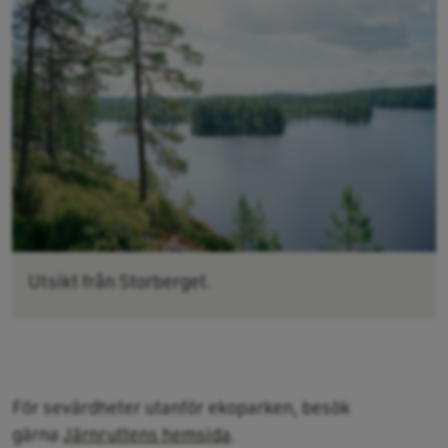
Utsikt från Storberget.
För sevärdheter utanför ekoparken, besök
gärna
Järnruttens hemsida
.