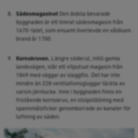
Sädesmagasinet
Den äldsta bevarade
byggnaden är ett timrat sädesmagasin från
1670-talet, som ensamt överlevde en våldsam
brand år 1700.
Kornskruven.
Längre söderut, intill gamla
landsvägen, står ett vitputsat magasin från
1849 med väggar av slaggflis. Det har inte
mindre än 228 ventilationsgluggar täckta av
varsin järnlucka. Inne i byggnaden finns en
fristående kornskruv, en stolpställning med
spannmålsfickor genomborrade av kanaler för
luftning av säden.