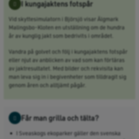
I kungajaktens fotspår
Vid skyttesimulatorn i Björsjö visar Älgmark
Malingsbo-Kloten en utställning om de hundra
år av kunglig jakt som bedrivits i området.
Vandra på golvet och följ i kungajaktens fotspår
eller njut av anblicken av vad som kan förtäras
av jaktresultatet. Med bilder och rekvisita kan
man leva sig in i begivenheter som tilldragit sig
genom åren och alltjämt pågår.
Får man grilla och tälta?
I Sveaskogs ekoparker gäller den svenska