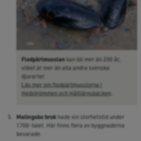
Flodpärlmusslan
kan bli mer än 200 år,
vilket är mer än alla andra svenska
djurarter.
Läs mer om flodpärlmusslorna i
Hedströmmen och Håltjärnsbäcken
.
Malingsbo bruk
hade sin storhetstid under
1700-talet. Här finns flera av byggnaderna
bevarade.