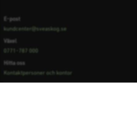
E-post
kundcenter@sveaskog.se
Växel
0771-787 000
Hitta oss
Kontaktpersoner och kontor
Facebook
Linkedin
Vimeo
Youtube
Följ oss på:
Lämna synpunkter
Integritetsnotis