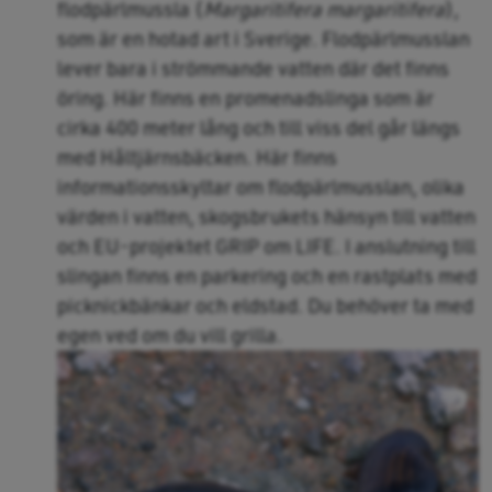
flodpärlmussla (
Margaritifera margaritifera
),
som är en hotad art i Sverige. Flodpärlmusslan
lever bara i strömmande vatten där det finns
öring. Här finns en promenadslinga som är
cirka 400 meter lång och till viss del går längs
med Håltjärnsbäcken. Här finns
informationsskyltar om flodpärlmusslan, olika
värden i vatten, skogsbrukets hänsyn till vatten
och EU-projektet GRIP om LIFE. I anslutning till
slingan finns en parkering och en rastplats med
picknickbänkar och eldstad. Du behöver ta med
egen ved om du vill grilla.