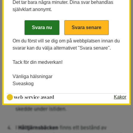
Det tar bara några minuter. Dina svar behandlas
Bruksleden
som passerar här. Leden är totalt
självklart anonymt.
25 mil och indelad i 27 etapper.
Laxsjöberget
med omgivning erbjuder vacker
och blockig barrnaturskog. Här finns många
Om du först vill se dig om på webbplatsen innan du
svarar kan du välja alternativet "Svara senare".
spännande arter att se i östsluttningar från
berget ner mot Stora Laxsjön.
Tack för din medverkan!
Vandra i skogarna kring
Ljustjärnen
och se hur
Vänliga hälsningar
inlandsisen påverkat landskapet. Berggrunden,
Sveaskog
jordarterna och ytformerna är bland annat
Kakor
resulatet av de geologiska processer som
skedde under istiden.
I
Håltjärnsbäcken
finns ett bestånd av