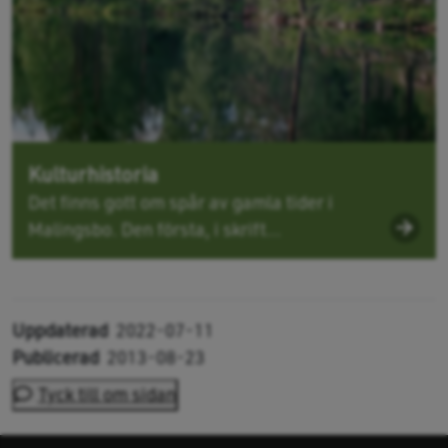
Kulturhistoria
Det finns gott om spår av gamla tider i
Malingsbo. Den första, i skrift...
Uppdaterad
2022-07-11
Publicerad
2013-08-23
Tyck till om sidan