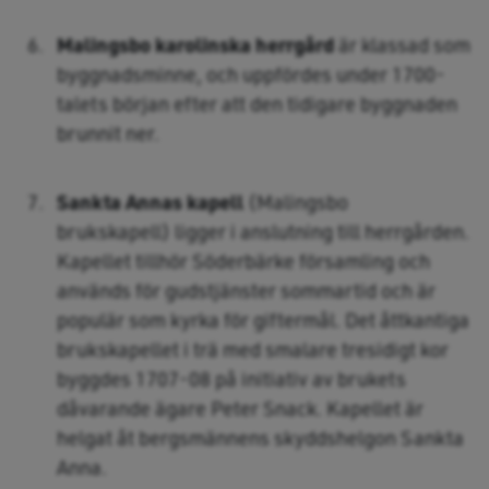
Malingsbo karolinska herrgård
är klassad som
byggnadsminne, och uppfördes under 1700-
talets början efter att den tidigare byggnaden
brunnit ner.
Sankta Annas kapell
(Malingsbo
brukskapell) ligger i anslutning till herrgården.
Kapellet tillhör Söderbärke församling och
används för gudstjänster sommartid och är
populär som kyrka för giftermål. Det åttkantiga
brukskapellet i trä med smalare tresidigt kor
byggdes 1707-08 på initiativ av brukets
dåvarande ägare Peter Snack. Kapellet är
helgat åt bergsmännens skyddshelgon Sankta
Anna.