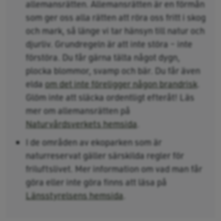
allemansrätten. Allemansrätten är en förmån
som ger oss alla rätten att röra oss fritt i skog
och mark, så länge vi tar hänsyn till natur och
djurliv. Grundregeln är att inte störa – inte
förstöra. Du får gärna tälta något dygn,
plocka blommor, svamp och bär. Du får även
elda
om det inte föreligger någon brandrisk
.
Glöm inte att släcka ordentligt efteråt! Läs
mer om allemansrätten på
Naturvårdsverkets hemsida
.
I de områden av ekoparken som är
naturreservat gäller särskilda regler för
friluftslivet. Mer information om vad man får
göra eller inte göra finns att läsa på
Länsstyrelsens hemsida
.