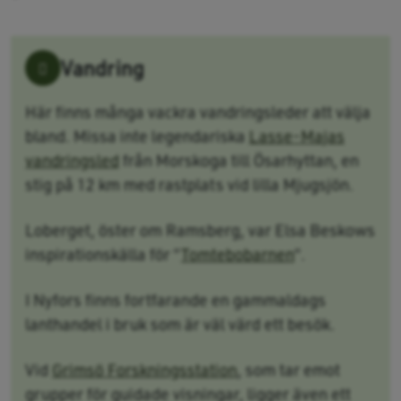
Vandring
Här finns många vackra vandringsleder att välja
bland. Missa inte legendariska
Lasse-Majas
vandringsled
från Morskoga till Ösarhyttan, en
stig på 12 km med rastplats vid lilla Mjugsjön.
Loberget, öster om Ramsberg, var Elsa Beskows
inspirationskälla för ”
Tomtebobarnen
”.
I Nyfors finns fortfarande en gammaldags
lanthandel i bruk som är väl värd ett besök.
Vid
Grimsö Forskningsstation
, som tar emot
grupper för guidade visningar, ligger även ett