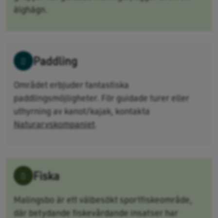
älghägn.
Paddling
Området erbjuder fantastiska
paddlingsmöjligheter. För guidade turer eller
uthyrning av kanot/kajak, kontakta
Naturarvskompaniet
.
Fiska
Malingsbo är ett välbesökt sportfiskeområde,
där betydande fiskevårdande insatser har