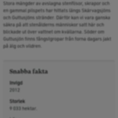
Stora mängder av avslagna stenflisor, skrapor och
en gammal pilspets har hittats längs Skärvagsjöns
och Guttusjöns stränder. Därför kan vi vara ganska
säkra på att stenålderns människor satt här och
blickade ut över vattnet om kvällarna. Söder om
Guttusjön finns fångstgropar från forna dagars jakt
på älg och vildren.
Snabba fakta
Invigd
2012
Storlek
9 033 hektar.