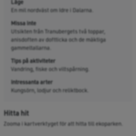
Läge
En mil nordväst om Idre i Dalarna.
Missa inte
Utsikten från Tranubergets två toppar,
anisdoften av doftticka och de mäktiga
gammeltallarna.
Tips på aktiviteter
Vandring, fiske och viltspårning.
Intressanta arter
Kungsörn, lodjur och reliktbock.
Hitta hit
Zooma i kartverktyget för att hitta till ekoparken.