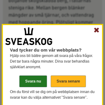
böljande skogsklädda berg, i tallarnas
steniga rike. Mellan bergen blänker
mängder av små tjärnar, och vattendrag
med hoppande öring. Plötsligt kommer
✖
du in i en frodig granskog, där den
hemlighetsfulla orkidén skogsfru dyker
upp i mossan.
Vad tycker du om vår webbplats?
Hjälp oss bli bättre genom att svara på våra frågor.
Det tar bara några minuter. Dina svar behandlas
Typiskt för Ekopark Tranuberget är steniga,
självklart anonymt.
lavklädda tallmarker, där tallarna växer långsamt
och blir härdade av bränder. Men här finns också
örtrika granskogar, gamla sälgar och sprittande
vatten.
Om du först vill se dig om på webbplatsen innan du
svarar kan du välja alternativet "Svara senare".
Blommande oaser