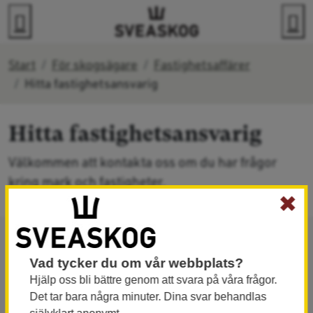
Gå direkt till innehållet
Sök
M
Start
För skogsägare
Fastighetsaffärer
Hitta fastighetsansvarig
Hitta fastighetsansvarig
Välkommen att kontakta oss om du har frågor
kring mark och fastigheter.
✖
Är du intresserad av att köpa eller sälja mark? Vi
Vad tycker du om vår webbplats?
jobbar aktivt med vårt markinnehav och är öppen
Hjälp oss bli bättre genom att svara på våra frågor.
för byten och affärer.
Det tar bara några minuter. Dina svar behandlas