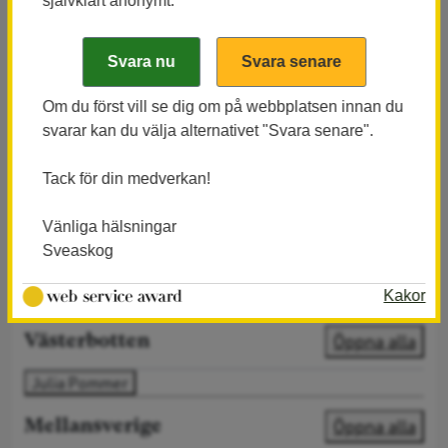
självklart anonymt.
Vill du bli kontaktad?
Hela Sverige
Norrbotten
Om du först vill se dig om på webbplatsen innan du
svarar kan du välja alternativet "Svara senare".
Västerbotten
Mellansverige
Götaland
Tack för din medverkan!
Öppna alla
Vänliga hälsningar
Norrbotten
Sveaskog
Lars-Erik Bergström
Sören Åhlund
Kakor
Öppna alla
Västerbotten
Julia Pommer
Öppna alla
Mellansverige