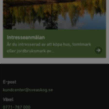
Intresseanmälan
Är du intresserad av att köpa hus, tomtmark
eller jordbruksmark av...
E-post
kundcenter@sveaskog.se
Växel
0771-787 000