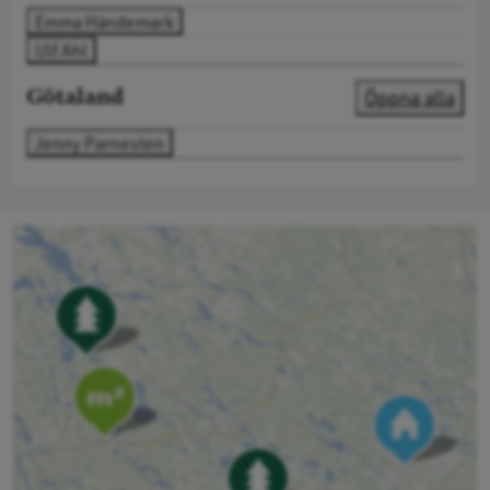
Emma Händemark
Ulf Ahl
Öppna alla
Götaland
Jenny Parnesten