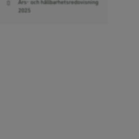
Års- och hållbarhetsredovisning
2025