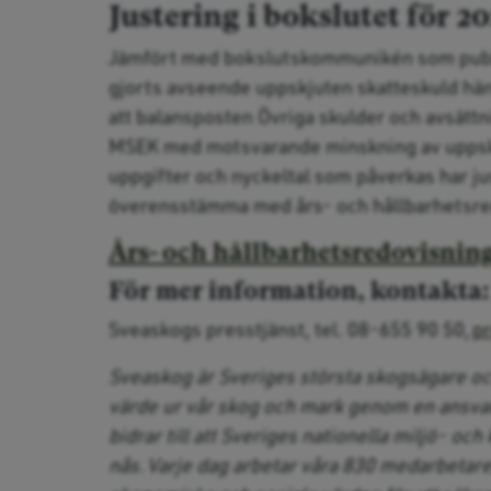
Justering i bokslutet för 2
Jämfört med bokslutskommunikén som public
gjorts avseende uppskjuten skatteskuld hänf
att balansposten Övriga skulder och avsättn
MSEK med motsvarande minskning av uppskju
uppgifter och nyckeltal som påverkas har ju
överensstämma med års- och hållbarhetsre
Års- och hållbarhetsredovisnin
För mer information, kontakta
Sveaskogs presstjänst, tel. 08-655 90 50,
p
Sveaskog är Sveriges största skogsägare och
värde ur vår skog och mark genom en ansvars
bidrar till att Sveriges nationella miljö- o
nås. Varje dag arbetar våra 830 medarbetar