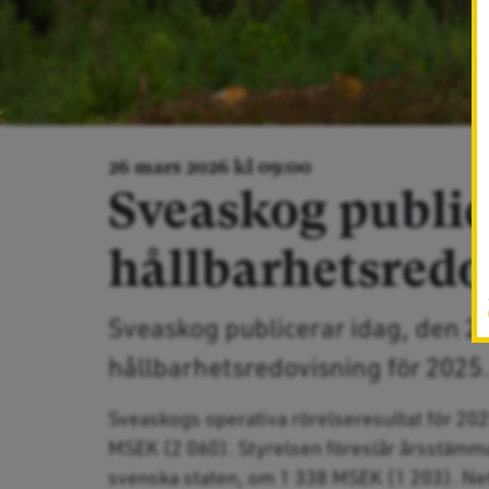
26 mars 2026 kl 09:00
Sveaskog public
hållbarhetsredo
Sveaskog publicerar idag, den 26
hållbarhetsredovisning för 2025
Sveaskogs operativa rörelseresultat för 202
MSEK (2 060). Styrelsen föreslår årsstämman 
svenska staten, om 1 338 MSEK (1 203). Net