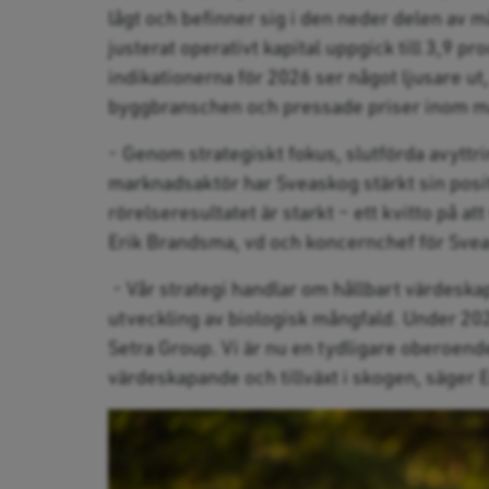
lågt och befinner sig i den neder delen av 
justerat operativt kapital uppgick till 3,9 pr
indikationerna för 2026 ser något ljusare ut
byggbranschen och pressade priser inom m
- Genom strategiskt fokus, slutförda avyttr
marknadsaktör har Sveaskog stärkt sin posit
rörelseresultatet är starkt – ett kvitto på a
Erik Brandsma, vd och koncernchef för Sve
- Vår strategi handlar om hållbart värdeska
utveckling av biologisk mångfald. Under 202
Setra Group. Vi är nu en tydligare oberoen
värdeskapande och tillväxt i skogen, säger 