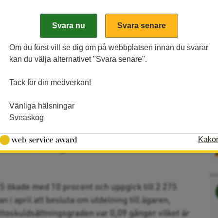
Om du först vill se dig om på webbplatsen innan du svarar
kan du välja alternativet "Svara senare".
Tack för din medverkan!
erar års- och
Vänliga hälsningar
visning för 2025
Sveaskog
Kako
 mars, bolagets års- och
.
5 ökade med 10 procent och uppgick till 2 275
i april att besluta om utdelning till ägaren,
toskuldsättningsgraden var 0,09 gånger vilket är