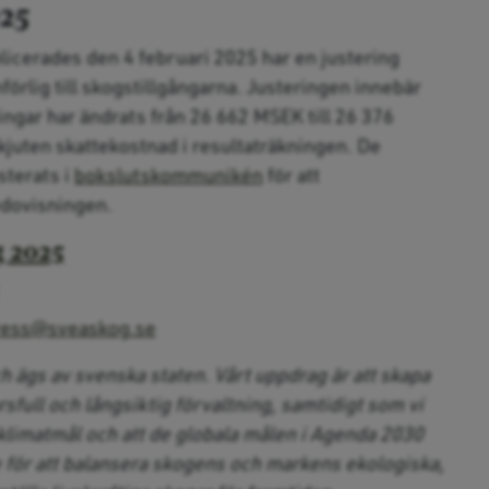
025
erades den 4 februari 2025 har en justering
örlig till skogstillgångarna. Justeringen innebär
ingar har ändrats från 26 662 MSEK till 26 376
ten skattekostnad i resultaträkningen. De
sterats i
bokslutskommunikén
för att
dovisningen.
g 2025
:
ress@sveaskog.se
 ägs av svenska staten. Vårt uppdrag är att skapa
full och långsiktig förvaltning, samtidigt som vi
ch klimatmål och att de globala målen i Agenda 2030
e för att balansera skogens och markens ekologiska,