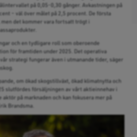
målintervallet på 0,05-0,30 gånger. Avkastningen på
ocent – väl över målet på 2,5 procent. De första
, men det kommer vara fortsatt trögt i
assaprodukter.
ingar och en tydligare roll som oberoende
ion för framtiden under 2025. Det operativa
tt vår strategi fungerar även i utmanande tider, säger
askog.
pande, om ökad skogstillväxt, ökad klimatnytta och
5 slutfördes försäljningen av vårt aktieinnehav i
de aktör på marknaden och kan fokusera mer på
Erik Brandsma.