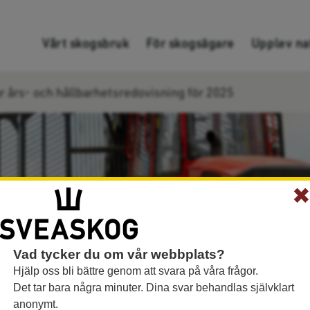
Gå direkt till innehållet
Vårt skogsbruk
För skogsägare
Upplev na
r års- och hållbarhetsredovisning för 2025
Vad tycker du om vår webbplats?
Hjälp oss bli bättre genom att svara på våra frågor.
Det tar bara några minuter. Dina svar behandlas självklart
anonymt.