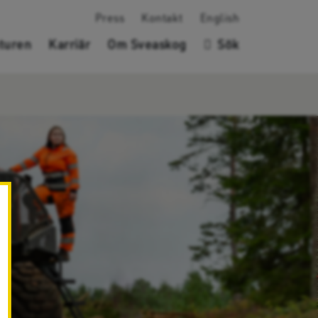
Press
Kontakt
English
turen
Karriär
Om Sveaskog
Sök
✖