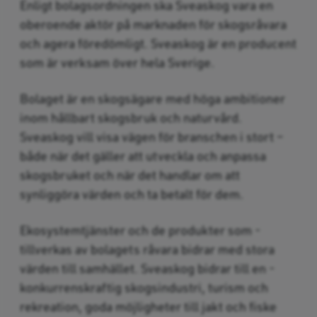
Enligt bolagsordningen ska Sveaskog vara en
oberoende aktör på marknaden för skogsråvara
och agera föredömligt. Sveaskog är en producent
som är verksam över hela Sverige.
Bolaget är en skogsägare med höga ambitioner
inom hållbart skogsbruk och naturvård.
Sveaskog vill visa vägen för branschen i stort –
både när det gäller att utveckla och anpassa
skogsbruket och när det handlar om att
synliggöra värden och ta betalt för dem.
Ekosystemtjänster och de produkter som ­
tillverkas av bolagets råvara bidrar med stora
värden till samhället. Sveaskog bidrar till en ­
konkurrenskraftig skogsindustri, turism och
rekreation, goda möjligheter till jakt och fiske