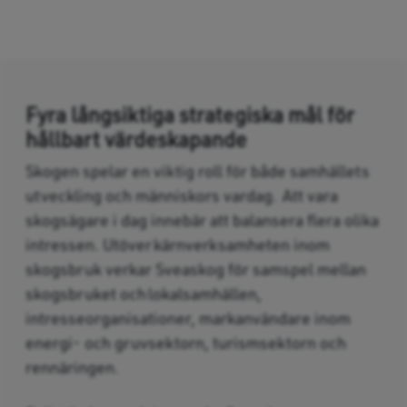
Fyra långsiktiga strategiska mål för
hållbart värdeskapande
Skogen spelar en viktig roll för både samhällets
utveckling och människors vardag. Att vara
skogsägare i dag innebär att balansera flera olika
intressen. Utöver kärnverksamheten inom
skogsbruk verkar Sveaskog för samspel mellan
skogsbruket och lokalsamhällen,
intresseorganisationer, markanvändare inom
energi- och ­gruvsektorn, turismsektorn och
rennäringen.