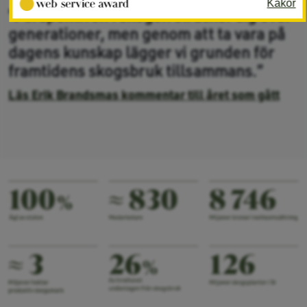
Kakor
”Perspektiven i skogen sträcker sig över
generationer, men genom att ta vara på
dagens kunskap lägger vi grunden för
framtidens skogsbruk tillsammans.”
Läs Erik Brandsmas kommentar till året som gått