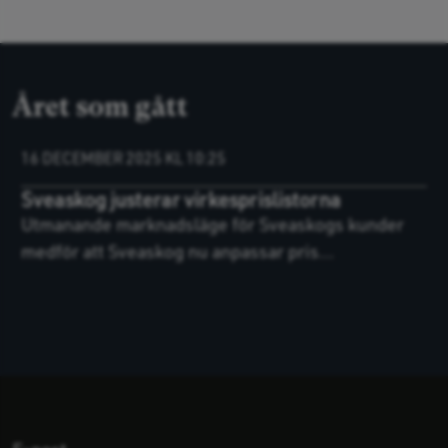
Året som gått
16 DECEMBER 2025 KL 10:25
Sveaskog justerar virkesprislistorna
Utmanande marknadsläge för Sveaskogs kunder
medför att Sveaskog nu anpassar pris...