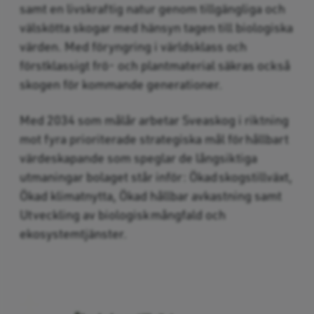
samt en livskraftig natur genom tillgängliga och
välskötta skogar med hänsyn tagen till biologiska
värden. Med föryngring i världsklass och
förstklassigt frö- och plantmaterial säkras också
skogen för kommande generationer.
Med 2034 som målår arbetar Sveaskog i ­riktning
mot fyra prioriterade strategiska mål för hållbart
värdeskapande som speglar de långsiktiga
utmaningar bolaget står inför: Ökad skogstillväxt,
Ökad klimatnytta, Ökad hållbar avkastning samt
Utveckling av biologisk ­mångfald och
ekosystemtjänster.