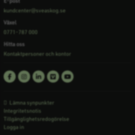
E-post
kundcenter@sveaskog.se
Växel
0771-787 000
Hitta oss
Kontaktpersoner och kontor
Facebook
Linkedin
Vimeo
Youtube
Följ oss på:
Lämna synpunkter
Integritetsnotis
Tillgänglighetsredogörelse
Logga in