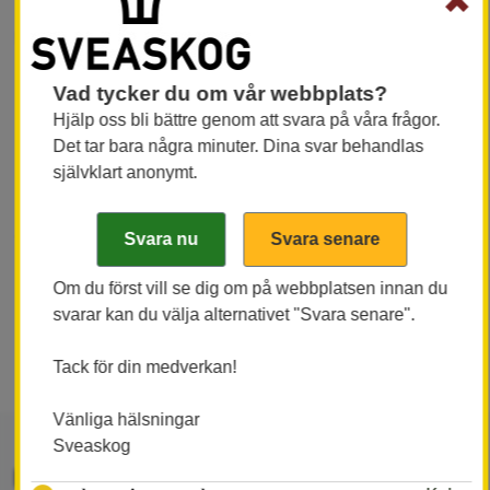
✖
Års- och hållbarhetsredovisningen ger en
samlad bild av Sveaskogs arbete, strategi och
resultat under år 2025. Sveaskog äger 14
Vad tycker du om vår webbplats?
procent av Sveriges skogsmarker och har
Hjälp oss bli bättre genom att svara på våra frågor.
cirka 830 medarbetare runt om i landet.
Det tar bara några minuter. Dina svar behandlas
Bolaget är därmed Sveriges största
självklart anonymt.
skogsägare – med ambitionen att vara
världsledande inom hållbart värdeskapande i
skogen.
Om du först vill se dig om på webbplatsen innan du
svarar kan du välja alternativet "Svara senare".
Ladda ner och läs hela rapporten här
Tack för din medverkan!
Vänliga hälsningar
Sveaskog
Erik Brandsma, vd och koncernchef: