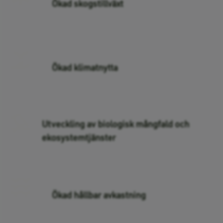
Ökad skogstillväxt
Ökad klimatnytta
Utveckling av biologisk mångfald och
ekosystemtjänster
Ökad hållbar avkastning