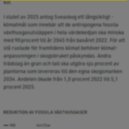
kol.
I slutet av 2025 antog Sveaskog ett långsiktigt ­
klimatmål som innebär att de antropogena fossila
växthusgasutsläppen i hela värdekedjan ska minska
med 90 procent till år 2045 från basåret 2022. För att
stå rustade för framtidens klimat behöver klimat­
anpassningen i skogsbruket påskyndas. Andra
trädslag än gran och tall ska utgöra sju procent av
plantorna som levereras till den egna skogsmarken
2034. Andelen ökade från 1,0 procent 2022 till 5,1
procent 2025.