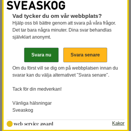
verksamhet och värdekedja.
Skogsbruket påverkas av ett varmare
Vad tycker du om vår webbplats?
Hjälp oss bli bättre genom att svara på våra frågor.
klimat och större vädervariationer.
Det tar bara några minuter. Dina svar behandlas
Sveaskog arbetar för att minska
självklart anonymt.
utsläppen från bland annat transporter
och skogsmaskiner.
Om du först vill se dig om på webbplatsen innan du
svarar kan du välja alternativet "Svara senare".
Målet är att minska antropogena fossila
växthusgasutsläpp i hela värdekedjan med 60
Tack för din medverkan!
procent till 2034 jämfört med 2022. Mellan 2024 och
2025 minskade de totala utsläppen med cirka 9
Vänliga hälsningar
procent, till följd av satsningar på fossilfri
Sveaskog
avverkning och transport. Därutöver anpassar
Kakor
Sveaskog skogsbruket så att skogen kan binda mer