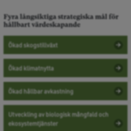
Fyra långsiktiga strategiska mål för
hållbart värdeskapande
Ökad skogstillväxt
Ökad klimatnytta
Ökad hållbar avkastning
Utveckling av biologisk mångfald och
ekosystemtjänster