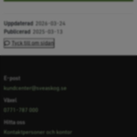
Uppdaterad
2026-03-24
Publicerad
2025-03-13
Tyck till om sidan
E-post
kundcenter@sveaskog.se
Växel
0771-787 000
Hitta oss
Kontaktpersoner och kontor