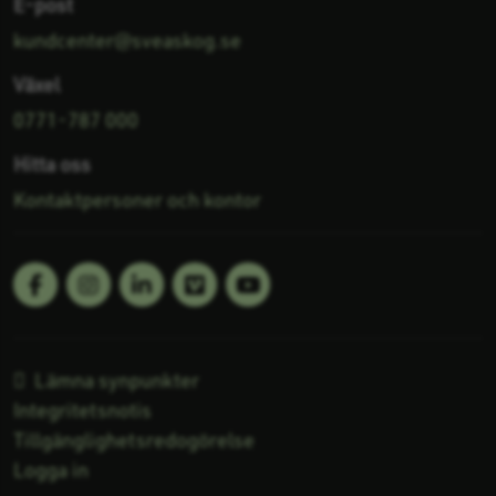
E-post
kundcenter@sveaskog.se
Växel
0771-787 000
Hitta oss
Kontaktpersoner och kontor
Facebook
Linkedin
Vimeo
Youtube
Följ oss på:
Lämna synpunkter
Integritetsnotis
Tillgänglighetsredogörelse
Logga in