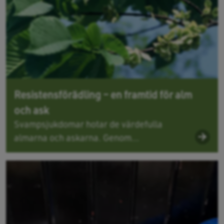
Resistensförädling – en framtid för alm
och ask
Svampsjukdomar hotar de värdefulla
almarna och askarna. Genom...