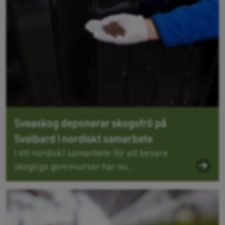
Sveaskog deponerar skogsfrö på
Svalbard i nordiskt samarbete
I ett nordiskt samarbete för att bevara
skogliga genresurser har nu...