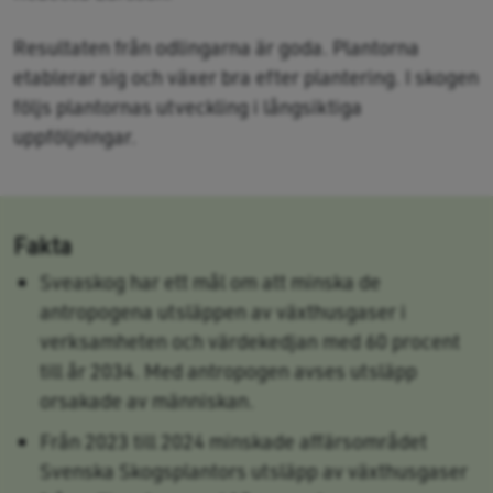
Resultaten från odlingarna är goda. Plantorna
etablerar sig och växer bra efter plantering. I skogen
följs plantornas utveckling i långsiktiga
uppföljningar.
Fakta
Sveaskog har ett mål om att minska de
antropogena utsläppen av växthusgaser i
verksamheten och värdekedjan med 60 procent
till år 2034. Med antropogen avses utsläpp
orsakade av människan.
Från 2023 till 2024 minskade affärsområdet
Svenska Skogsplantors utsläpp av växthusgaser