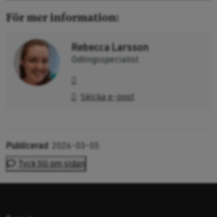
För mer information:
Rebecca Larsson
Odlingsspecialist
Skicka e-post
Publicerad
2026-03-05
Tyck till om sidan