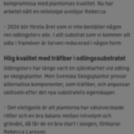
kompromissa med plantornas kvalitet. Nu har
arbetet nått en milstolpe avslöjar Rebecca.
- 2026 blir första året som vi inte beställer någon
ren odlingstorv alls. I allt substrat som vi kommer att
odla i framöver är torven reducerad i någon form.
Hög kvalitet med träfiber i odlingssubstratet
Odlingstorv har länge varit en självklarhet vid odling
av skogsplantor. Men Svenska Skogsplantor provar
alternativa komponenter, som träfiber, och anpassar
skötseln efter det nya substratets egenskaper.
- Det viktigaste är att plantorna har välutvecklade
rötter och en bra balans mellan rotvolym och
gröndel, då får de en bra start i skogen, förklarar
Rebecca Larsson.