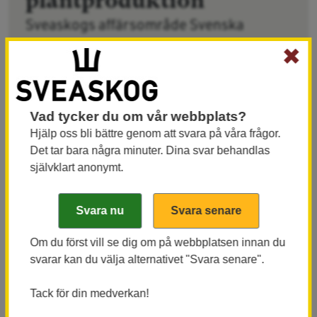
plantproduktion
Sveaskogs affärsområde Svenska
Skogsplantor tar stora steg framåt i
✖
arbetet med att minska de antropogena
utsläppen. Idag kan 75 procent av
odlingstorven ersättas i
Vad tycker du om vår webbplats?
plantodlingarna.
Hjälp oss bli bättre genom att svara på våra frågor.
Det tar bara några minuter. Dina svar behandlas
självklart anonymt.
Forskning, utveckling och teknik
Genom att minska andelen odlingstorv i
Om du först vill se dig om på webbplatsen innan du
svarar kan du välja alternativet "Svara senare".
odlingssubstraten kan Sveaskog redan reducera
koldioxidutsläppen per planta avsevärt.
Tack för din medverkan!