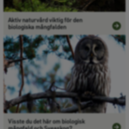
​Aktiv naturvård viktig för den
biologiska mångfalden
Visste du det här om biologisk
mångfald och Sveaskog?