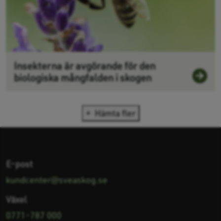
Insekterna är avgörande för den
biologiska mångfalden i skogen
Hämta fler
E-post
kundcenter@sveaskog.se
Växel
0771-787 000