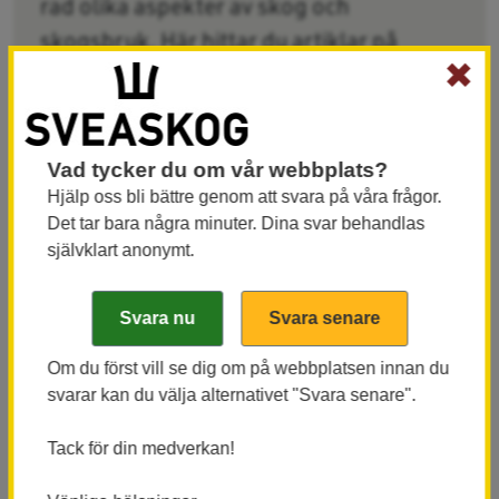
rad olika aspekter av skog och
skogsbruk. Här hittar du artiklar på
✖
ämnet Naturvård.
Vill du utforska fler ämnen?
Gå till
Skogen på djupet
.
Vad tycker du om vår webbplats?
Hjälp oss bli bättre genom att svara på våra frågor.
Det tar bara några minuter. Dina svar behandlas
självklart anonymt.
Innehåll taggat med: Naturvård
Om du först vill se dig om på webbplatsen innan du
svarar kan du välja alternativet "Svara senare".
Tack för din medverkan!