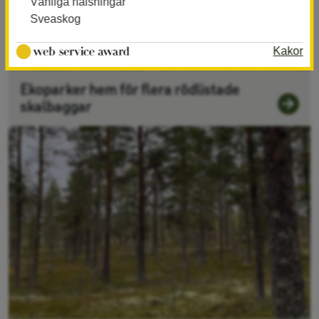
Vänliga hälsningar
Sveaskog
Kakor
Ekoparker hem för flera rödlistade
skalbaggar