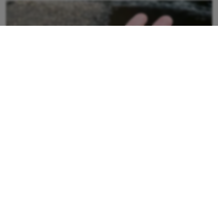
Projekt för fler flodpärlmusslor på
Sveaskogs mark
Den rödlistade flodpärlmusslan förekommer