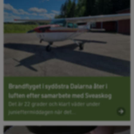
Brandflyget i sydöstra Dalarna åter i
luften efter samarbete med Sveaskog
Det är 22 grader och klart väder under
junieftermiddagen när det...