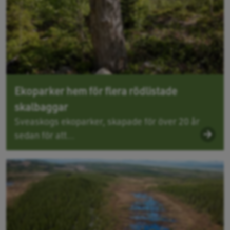
Ekoparker hem för flera rödlistade
skalbaggar
Sveaskogs ekoparker, skapade för över 20 år
sedan för att...