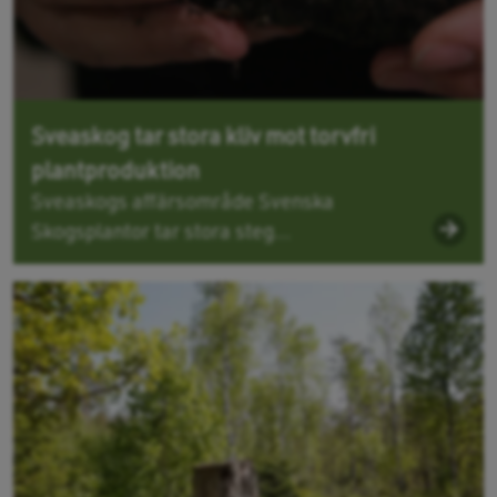
Sveaskog tar stora kliv mot torvfri
plantproduktion
Sveaskogs affärsområde Svenska
Skogsplantor tar stora steg...