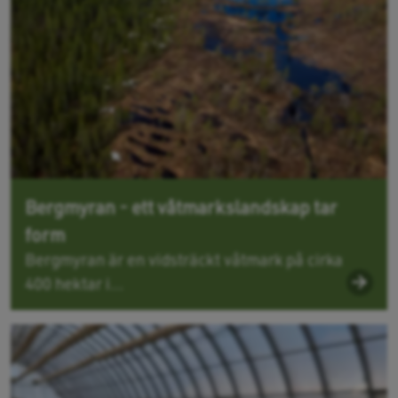
Bergmyran - ett våtmarkslandskap tar
form
Bergmyran är en vidsträckt våtmark på cirka
400 hektar i...