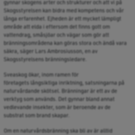
gynnar skogens arter och strukturer och att vi på
Skogsstyrelsen kan bidra med kompetens och vår
långa erfarenhet. Ejheden är ett mycket lämpligt
område att elda i eftersom det finns gott om
vattendrag, småsjöar och vägar som gör att
bränningsområdena kan göras stora och ändå vara
säkra, säger Lars Ambrosiusson, en av
Skogsstyrelsens bränningsledare.
Sveaskog ökar, inom ramen för
företagets långsiktiga inriktning, satsningarna på
naturvårdande skötsel. Bränningar är ett av de
verktyg som används. Det gynnar bland annat
vedlevande insekter, som är beroende av de
substrat som brand skapar.
Om en naturvårdsbränning ska bli av är alltid