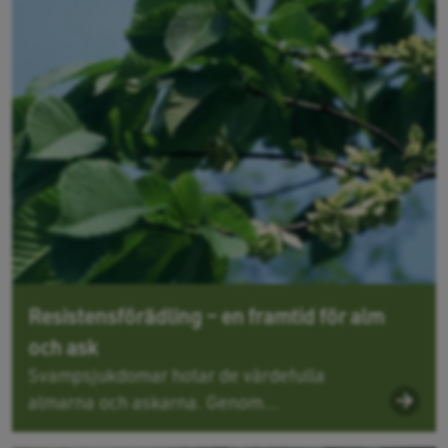
Resistensförädling – en framtid för alm
och ask
Svampsjukdomar hotar de värdefulla
almarna och askarna. Genom...