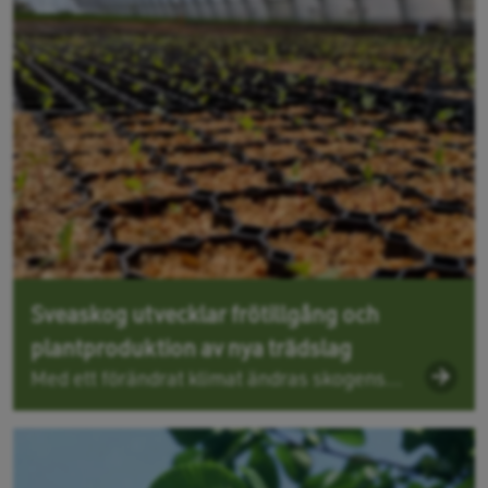
Sveaskog utvecklar frötillgång och
plantproduktion av nya trädslag
Med ett förändrat klimat ändras skogens...