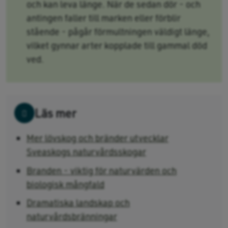
och kan leva länge. När de sedan dör - och
antingen faller till marken eller förblir
stående - pågår förmultningen väldigt länge,
vilket gynnar arter kopplade till gammal död
ved.
Läs mer
Mer lövskog och bränder utvecklar
Sveaskogs naturvårdsskogar
Branden - viktig för naturvärden och
biologisk mångfald
Dramatiska landskap och
naturvårdsbränningar