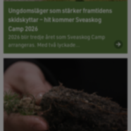
Ungdomsläger som stärker framtidens
skidskyttar – hit kommer Sveaskog
Camp 2026
2026 blir tredje året som Sveaskog Camp
arrangeras. Med två lyckade...