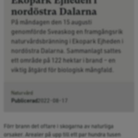
Ekopark Ejheden i
nordöstra Dalarna
På måndagen den 15 augusti
genomförde Sveaskog en framgångsrik
naturvårdsbränning i Ekopark Ejheden i
nordöstra Dalarna. Sammanlagt sattes
ett område på 122 hektar i brand – en
viktig åtgärd för biologisk mångfald.
Naturvård
Publicerad
2022-08-17
Förr brann det oftare i skogarna av naturliga
orsaker. Arealer på upp till ett par hundra tusen