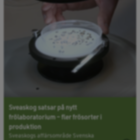
Sveaskog satsar på nytt
frölaboratorium – fler frösorter i
produktion
Sveaskogs affärsområde Svenska