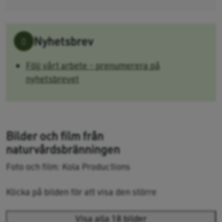
Nyhetsbrev
Följ vårt arbete - prenumerera på
nyhetsbrevet
Bilder och film från
naturvårdsbränningen
Foto och film: Kola Productions
Klicka på bilden för att visa den större
Visa alla 18 bilder