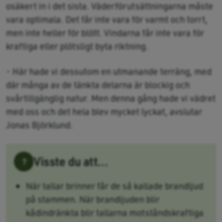
osäkert in i det sista. Väderförutsättningarna måste
vara optimala. Det får inte vara för varmt och torrt,
men inte heller för blött. Vindarna får inte vara för
kraftiga eller plötsligt byta riktning.
- Här hade vi dessutom en utmanande terräng, med
där många av de tänkta delarna är blockig och
svårtillgänglig natur. Men denna gång hade vi vädret
med oss och det hela blev mycket lyckat, avslutar
Jonas Björklund.
Visste du att...
När tallar brinner får de så kallade brandljud
på stammen. När brandljuden blir
kådindränkta blir tallarna motståndskraftiga