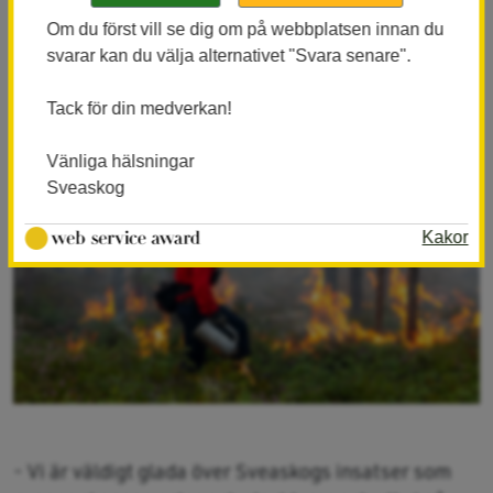
De som genomförde bränningen åt Sveaskog var
Om du först vill se dig om på webbplatsen innan du
Skogsstyrelsen.
svarar kan du välja alternativet "Svara senare".
Tack för din medverkan!
Vänliga hälsningar
Sveaskog
Kakor
- Vi är väldigt glada över Sveaskogs insatser som