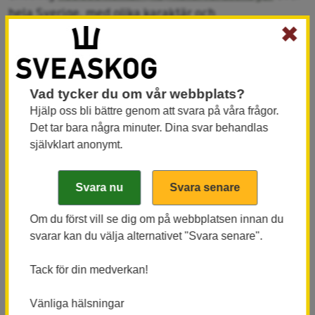
hela Sverige, med olika karaktär och
✖
förutsättningar. En del lämnas helt orörda, i andra
tjänar den biologiska mångfalden på aktiv
naturvårdande skötsel. Där planerar Sveaskog att
genomföra en rad åtgärder under de närmaste fem
Vad tycker du om vår webbplats?
åren.
Hjälp oss bli bättre genom att svara på våra frågor.
Det tar bara några minuter. Dina svar behandlas
- Det är jätteroligt att skogar med naturvårdande
självklart anonymt.
skötsel får ta plats i verksamheten igen. Det är
efterlängtat. Naturvårdande skötsel är inspirerande
eftersom du får tänka lite annorlunda, säger Babs
Stuiver, hållbarhetsansvarig i Sveaskogs
Om du först vill se dig om på webbplatsen innan du
marknadsområde Syd, och tillägger:
svarar kan du välja alternativet "Svara senare".
Tack för din medverkan!
- Sedan är det viktigt att vi gör det i samma takt som
den övriga verksamheten. Att vi synkar
Vänliga hälsningar
naturvårdsinsatserna med produktionen. Särskilt