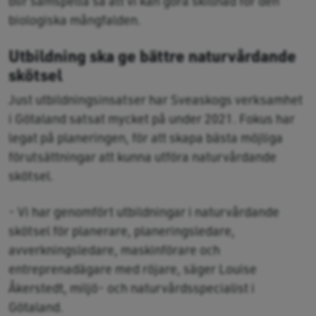
blir samspelta så att vi kan göra skillnad för den
biologiska mångfalden.
Utbildning ska ge bättre naturvårdande
skötsel
Just utbildningsinsatser har Sveaskogs verksamhet
i Götaland satsat mycket på under 2021. Fokus har
legat på planeringen, för att skapa bästa möjliga
förutsättningar att kunna utföra naturvårdande
skötsel.
- Vi har genomfört utbildningar i naturvårdande
skötsel för planerare, planeringsledare,
avverkningsledare, maskinförare och
entreprenadägare med röjare, säger Louise
Åkerstedt, miljö- och naturvårdsspecialist i
Götaland.