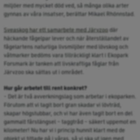
miljöer med mycket död ved, så många olika arter
gynnas av våra insatser, berättar Mikael Rhönnstad.
Sveaskog har ett samarbete med Järvzoo
där
häckande fågelpar lever och när återställandet av
fågelartens naturliga livsmiljöer med lövskog och
våtmarker bedöms vara tillräckligt klart i Ekopark
Forsmark är tanken att livskraftiga fåglar från
Järvzoo ska sättas ut i området.
Hur går arbetet till rent konkret?
- Det är två avverkningslag som arbetar i ekoparken.
Förutom att vi tagit bort gran skadar vi lövträd,
skapar högstubbar, och vi har även tagit bort en del
gammalt fårstängsel – taggtråd – säkert uppemot en
kilometer! Nu har vi i princip hunnit klart med de
objekt vi tittade på i våras, så vi ska ut igen med