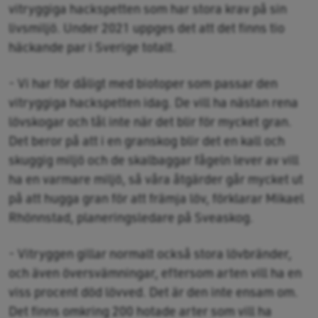
vitryggiga hackspetten som har stora krav på sin
livsmiljö. Under 2021 uppges det att det finns tio
häckande par i Sverige totalt.
- Vi har för dåligt med biotoper som passar den
vitryggiga hackspetten idag. De vill ha nästan rena
lövskogar och tål inte när det blir för mycket gran.
Det beror på att i en granskog blir det en kall och
skuggig miljö och de skalbaggar fågeln lever av vill
ha en varmare miljö, så våra åtgärder går mycket ut
på att hugga gran för att främja löv, förklarar Mikael
Rhönnstad, planeringsledare på Sveaskog.
- Vitryggen gillar normalt också stora lövbränder,
och även översvämningar, eftersom arten vill ha en
viss procent död lövved. Det är den inte ensam om.
Det finns omkring 200 hotade arter som vill ha