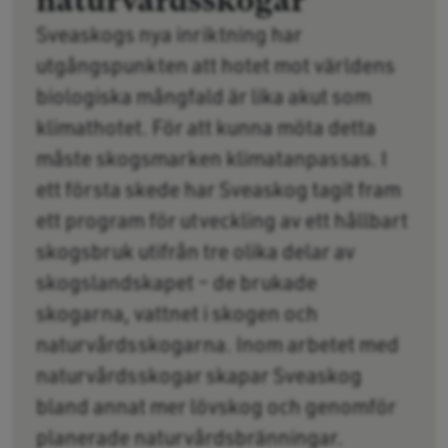
naturvårdsskogar
Sveaskogs nya inriktning har
utgångspunkten att hotet mot världens
biologiska mångfald är lika akut som
klimathotet. För att kunna möta detta
måste skogsmarken klimatanpassas. I
ett första skede har Sveaskog tagit fram
ett program för utveckling av ett hållbart
skogsbruk utifrån tre olika delar av
skogslandskapet – de brukade
skogarna, vattnet i skogen och
naturvårdsskogarna. Inom arbetet med
naturvårdsskogar skapar Sveaskog
bland annat mer lövskog och genomför
planerade naturvårdsbränningar.