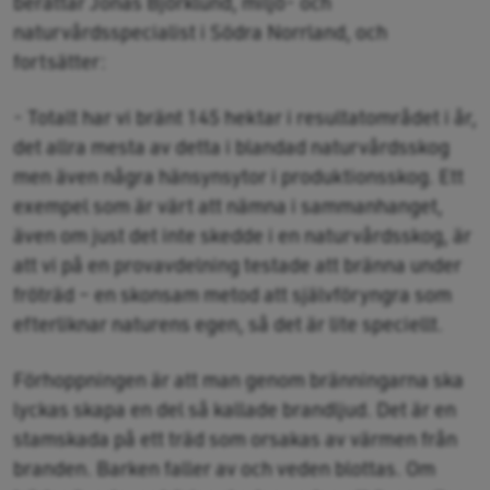
berättar Jonas Björklund, miljö- och
naturvårdsspecialist i Södra Norrland, och
fortsätter:
- Totalt har vi bränt 145 hektar i resultatområdet i år,
det allra mesta av detta i blandad naturvårdsskog
men även några hänsynsytor i produktionsskog. Ett
exempel som är värt att nämna i sammanhanget,
även om just det inte skedde i en naturvårdsskog, är
att vi på en provavdelning testade att bränna under
fröträd – en skonsam metod att självföryngra som
efterliknar naturens egen, så det är lite speciellt.
Förhoppningen är att man genom bränningarna ska
lyckas skapa en del så kallade brandljud. Det är en
stamskada på ett träd som orsakas av värmen från
branden. Barken faller av och veden blottas. Om