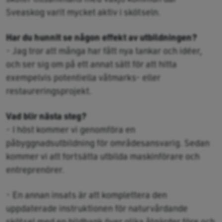
Sveaskog varit mycket aktiv i skötseln.
Har du hunnit se någon effekt av utbildningen?
- Jag tror att många har fått nya tankar och idéer,
och ser sig om på ett annat sätt för att hitta
exempelvis potentiella våtmarks- eller
restaureringsprojekt.
Vad blir nästa steg?
- I höst kommer vi genomföra en
påbyggnadsutbildning för områdesansvarig. Sedan
kommer vi att fortsätta utbilda maskinförare och
entreprenörer.
- En annan insats är att komplettera den
uppdaterade instruktionen för naturvårdande
skötsel med en bildbank över olika åtgärder före och