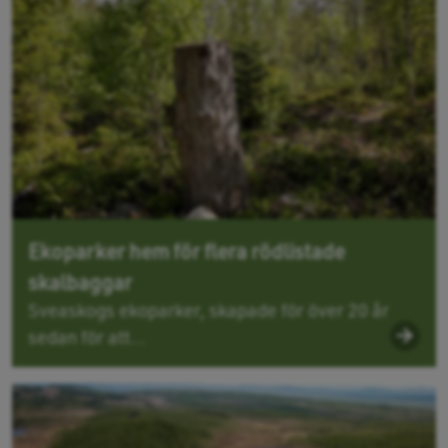
Ekoparker hem för flera rödlistade
skalbaggar
Sveaskogs ekoparker, skapade för över 20 år
sedan för att...