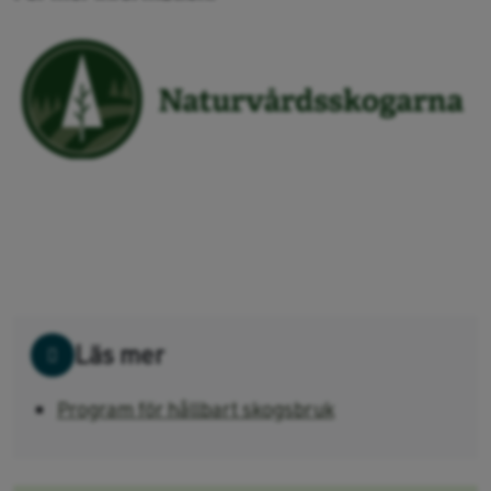
Läs mer
Program för hållbart skogsbruk