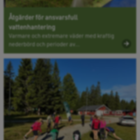
Åtgärder för ansvarsfull
vattenhantering
Varmare och extremare väder med kraftig
nederbörd och perioder av...