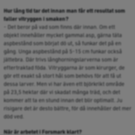
Hur lång tid tar det innan man får ett resultat som
faller vitryggen i smaken?
- Det beror på vad som finns där innan. Om ett
objekt innehåller mycket gammal asp, gärna täta
aspbestånd som börjat dö ut, så funkar det på en
gång. Unga aspbestånd på 5-15 cm funkar också
jättebra. Där trivs långhorningslarverna som är
eftertraktad föda. Vitryggarna är som kirurger, de
gör ett exakt så stort hål som behövs för att få ut
dessa larver. Men vi har även ett björkrikt område
på 23,5 hektar där vi skadat många träd, och det
kommer att ta en stund innan det blir optimalt. Ju
risigare det är desto bättre, för då innehåller det mer
död ved.
När är arbetet i Forsmark klart?