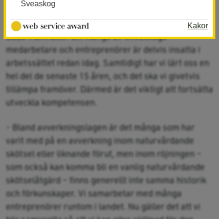
Sveaskog
om vi ska öka målen framöver.
Kakor
Babs framhåller att många av Sveaskogs
medarbetare och entreprenörer är delvis insatta i
arbetssättet redan idag. Samtidigt har vi lärt oss en
hel del de senaste 15 åren, och det ska vi givetvis
tillämpa framöver. Därmed är det viktigt att fortsätta
utveckla kompetensen.
- Bland avverkningslagen är det många som har
varit med på en avverkning inom naturvårdande
skötsel eller liknande förut, men inom röjningen –
som också kan komma bli en vanlig naturvårdande
skötselåtgärd – finns generellt inte samma historik
och förkunskaper. Vi samarbetar med många
entreprenörer runtom i landet. Nu gäller det att vi