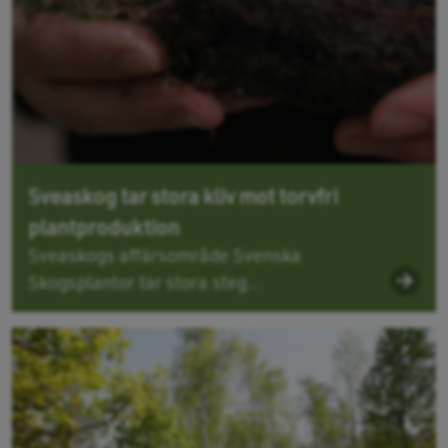
Sveaskog tar stora kliv mot torvfri
plantproduktion
Sveaskogs affärsområde Svenska
Skogsplantor tar stora steg...