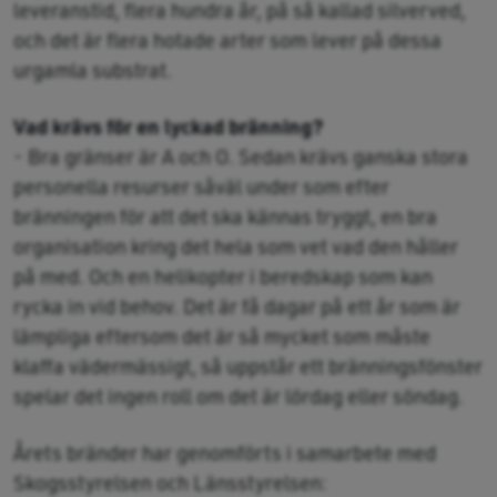
leveranstid, flera hundra år, på så kallad silverved,
och det är flera hotade arter som lever på dessa
urgamla substrat.
Vad krävs för en lyckad bränning?
- Bra gränser är A och O. Sedan krävs ganska stora
personella resurser såväl under som efter
bränningen för att det ska kännas tryggt, en bra
organisation kring det hela som vet vad den håller
på med. Och en helikopter i beredskap som kan
rycka in vid behov. Det är få dagar på ett år som är
lämpliga eftersom det är så mycket som måste
klaffa vädermässigt, så uppstår ett bränningsfönster
spelar det ingen roll om det är lördag eller söndag.
Årets bränder har genomförts i samarbete med
Skogsstyrelsen och Länsstyrelsen: