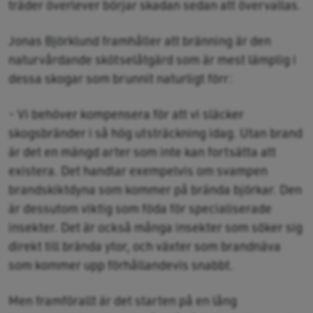
träder överlever börjar skadan sedan att övervallas.
Jonas Björklund framhåller att bränning är den
naturvårdande skötselåtgärd som är mest lämplig i
dessa skogar som brunnit naturligt förr:
- Vi behöver kompensera för att vi släcker
skogsbränder i så hög utsträckning idag. Utan brand
är det en mängd arter som inte kan fortsätta att
existera. Det handlar exempelvis om svampen
brandskiktdyna som kommer på brända björkar. Den
är dessutom viktig som föda för specialiserade
insekter. Det är också många insekter som söker sig
direkt till brända ytor, och växter som brandnäva
som kommer upp förhållandevis snabbt.
Men framförallt är det starten på en lång