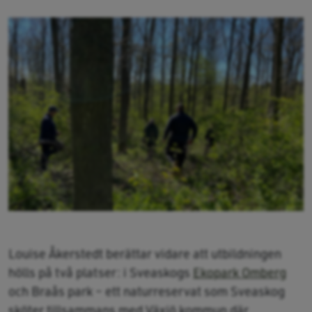
Louise Åkerstedt berättar vidare att utbildningen
hölls på två platser: i Sveaskogs
Ekopark Omberg
och Braås park – ett naturreservat som Sveaskog
sköter tillsammans med Växjö kommun där