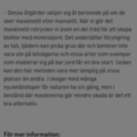
- Dessa åtgärder skiljer sig åt beroende på om de
sker maskinellt eller manuellt. När vi gör det
maskinellt rotrycker vi även en del träd för att skapa
blottor med mineraljord. Det underlättar föryngring
av tall, tjädern kan picka grus där och behöver inte
vara ute på bilvägarna och vissa arter som svampar
som etablerar sig på bar jord får en bra start. Sedan
kan den här metoden vara mer lämplig på vissa
platser än andra. I skogar med många
nyckelbiotoper får naturen ha sin gång, men i
bestånd där maskinerna gör mindre skada är det ett
bra alternativ.
För mer information: