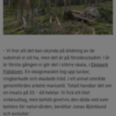
- Vi tror att det kan skynda på bildning av de
substrat vi vill ha, men det är på försöksstadiet. I år
är första gången vi gör det i större skala, i
Ekopark
Fjätälven
. En skogsmaskin tog upp luckor,
ringbarkade och skadade träd. I ett annat område
genomfördes arbete manuellt. Totalt handlar det om
en insats på 55 - 60 hektar. Vi fick ett litet
virkesuttag, men behöll givetvis den döda ved som
behövs för naturvården, berättar Jonas Björklund
och avslutar: