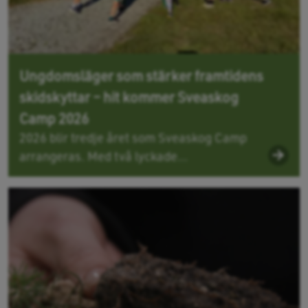
Ungdomsläger som stärker framtidens
skidskyttar – hit kommer Sveaskog
Camp 2026
2026 blir tredje året som Sveaskog Camp
arrangeras. Med två lyckade...