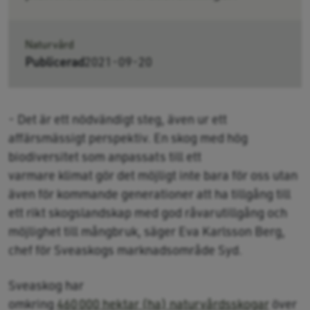
Naturvård
Publicerad
2021-09-20
- Det är ett nödvändigt steg, även ur ett
affärsmässigt perspektiv. En skog med hög
biodiversitet som anpassats till ett
varmare klimat gör det möjligt inte bara för oss utan
även för kommande generationer att ha tillgång till
ett rikt skogslandskap med god råvarutillgång och
möjlighet till mångbruk, säger Eva Karlsson Berg,
chef för Sveaskogs marknadsområde Syd.
Sveaskog har
omkring
460 000 hektar (ha) naturvårdsskogar
över