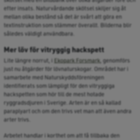
efter insats. Naturvårdande skötsel skiljer sig åt
mellan olika bestånd så det är svårt att göra en
textinstruktion som stämmer överallt. Bilderna blir
således väldigt användbara.
Mer löv för vitryggig hackspett
Lite längre norrut, i
Ekopark Forsmark
, genomförs
just nu åtgärder för lövnaturskogar. Området har i
samarbete med Naturskyddsföreningen
identifierats som lämpligt för den vitryggiga
hackspetten som hör till de mest hotade
ryggradsdjuren i Sverige. Arten är en så kallad
paraplyart och om den trivs vet man att även andra
arter trivs.
Arbetet handlar i korthet om att få tillbaka den