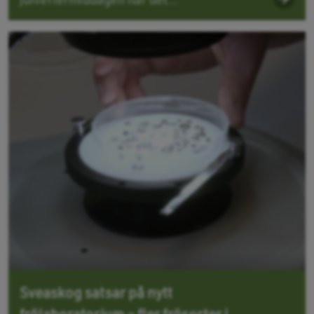
Sveaskog satsar på nytt
frölaboratorium – fler frösorter i