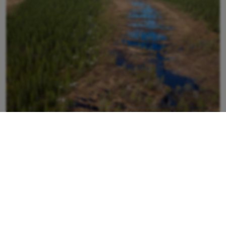
Bergmyran - ett våtmarkslandskap tar
form
Bergmyran är en vidsträckt våtmark på cirka
400 hektar i...