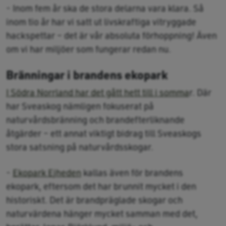
- Inom fem år ska de stora delarna vara klara. Så
inom tio år har vi satt ut livskraftiga vitryggade
hackspettar – det är vår absoluta förhoppning! Även
om vi har miljöer som fungerar redan nu.
Bränningar i brandens ekopark
I Södra Norrland har det gått hett till i somma
r. Där
har Sveaskog nämligen fokuserat på
naturvårdsbränning och brandefterliknande
åtgärder – ett annat viktigt bidrag till Sveaskogs
stora satsning på naturvårdsskogar.
-
Ekopark Ejheden
kallas även för brandens
ekopark, eftersom det har brunnit mycket i den
historiskt. Det är brandpräglade skogar och
naturvärdena hänger mycket samman med det,