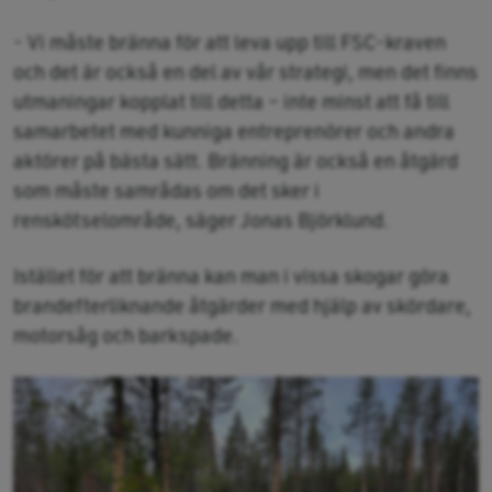
- Vi måste bränna för att leva upp till FSC-kraven
och det är också en del av vår strategi, men det finns
utmaningar kopplat till detta – inte minst att få till
samarbetet med kunniga entreprenörer och andra
aktörer på bästa sätt. Bränning är också en åtgärd
som måste samrådas om det sker i
renskötselområde, säger Jonas Björklund.
Istället för att bränna kan man i vissa skogar göra
brandefterliknande åtgärder med hjälp av skördare,
motorsåg och barkspade.