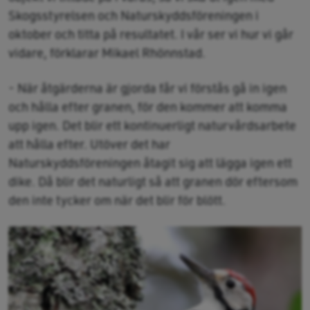
Skogsstyrelsen och Naturskyddsföreningen i
oktober och titta på resultatet. I vår ser vi hur vi går
vidare, förklarar Mikael Rhönnstad.
- När åtgärderna är gjorda får vi förstås gå in igen
och hålla efter granen, för den kommer att komma
upp igen. Det blir ett kontinuerligt naturvårdsarbete
att hålla efter. Utöver det har
Naturskyddsföreningen åtagit sig att lägga igen ett
dike. Då blir det naturligt så att granen dör eftersom
den inte tycker om när det blir för blött.