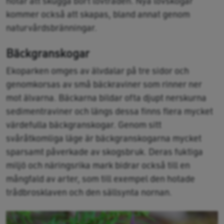
hotar att skugga bort lövträden. Nya lövskogar
kommer också att skapas, bland annat genom
naturvårdsbränningar.
Bäckgranskogar
Ekoparken omges av älvdalar på tre sidor och
genomkorsas av små bäckraviner som rinner ner
mot älvarna. Bäckarna bildar ofta djupt nerskurna
sedimentraviner och längs dessa finns flera mycket
värdefulla bäckgranskogar. Genom sitt
svåråtkomliga läge är bäckgranskogarna mycket
sparsamt påverkade av skogsbruk. Deras fuktiga
miljö och näringsrika mark bidrar också till en
mångfald av arter, som till exempel den hotade
trådbrosklaven och den sällsynta nornan.