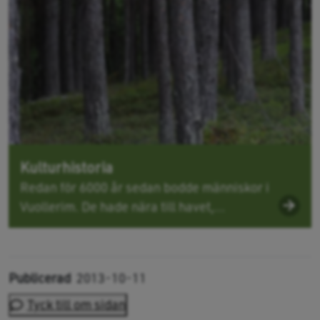
Kulturhistoria
Redan för 6000 år sedan bodde människor i
Vuollerim. De hade nära till havet,...
Publicerad
2013-10-11
Tyck till om sidan