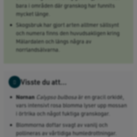
bara i områden där granskog har funnits
mycket länge.
Skogsbruk har gjort arten alltmer sällsynt
och numera finns den huvudsakligen kring
Mälardalen och längs några av
norrlandsälvarna.
Visste du att...
Nornan
Calypso bulbosa
är en gracil orkidé,
vars intensivt rosa blomma lyser upp mossan
i örtrika och något fuktiga granskogar.
Blommorna doftar svagt av vanilj och
pollineras av vårtidiga humledrottningar.