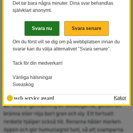
Det tar bara några minuter. Dina svar behandlas
självklart anonymt.
Solöppna sandtallskogar
I ekoparkens östra delar växer så kallad
sandtallskog, en ovanlig naturtyp som vi i Sverige
har ett extra stort ansvar att skydda. Ur mattan av
Om du först vill se dig om på webbplatsen innan du
renlav växer en mängd sällsynta och oförutsägbara
svarar kan du välja alternativet "Svara senare".
svampar. Vissa år lever de bara underjordiskt, för att
Tack för din medverkan!
sedan komma upp som en kortvuxen armé under
goda svampår. Bland dem finns goliatmusseron,
Vänliga hälsningar
rotfingersvamp, smultronkantarell och en lång rad
Sveaskog
andra exklusiva arter som är beroende av ljusöppen
gammal tallskog. För deras skull kommer Sveaskog
Kakor
att hindra igenväxning av tallskogarna, genom att
bränna eller röja bort gran och sly. Ett fortsatt
renbete hjälper också till. Renarna håller marken
öppen och gör humuslagret tunt, så att svamparna