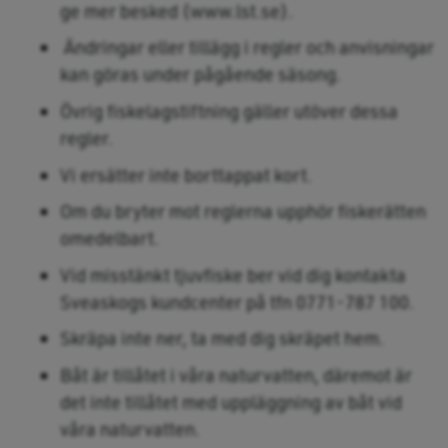
ge mer besked (www.lst.se).
Ändringar eller tillägg i regler och anvisningar
kan göras under pågående säsong.
Övrig fiskelagstiftning gäller utöver dessa
regler.
Vi ersätter inte borttappat kort.
Om du bryter mot reglerna upphör fiskerätten
omedelbart.
Vid misstänkt tjuvfiske ber vid dig kontakta
Sveaskogs kundcenter på tfn 0771-787 100.
Skräpa inte ner, ta med dig skräpet hem.
Båt är tillåtet i våra naturvatten, däremot är
det inte tillåtet med uppläggning av båt vid
våra naturvatten.