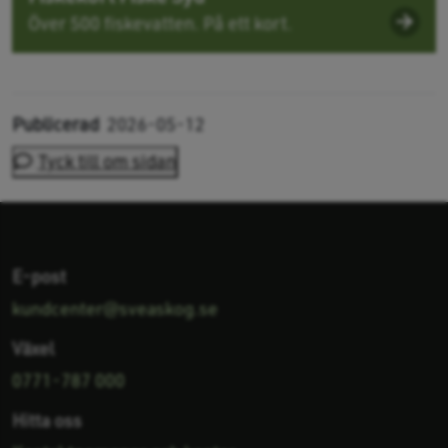
Över 500 fiskevatten. På ett kort.
Publicerad
2026-05-12
Tyck till om sidan
E-post
kundcenter@sveaskog.se
Växel
0771-787 000
Hitta oss