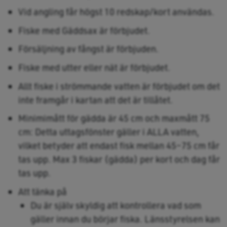
Vid angling får högst 10 redskap/kort användas.
Fiske med Gäddsax är förbjudet.
Försäljning av fångst är förbjuden.
Fiske med utter eller nät är förbjudet.
Allt fiske i strömmande vatten är förbjudet om det
inte framgår i kartan att det är tillåtet.
Minimimått för gädda är 45 cm och maxmått 75
cm: Detta uttagsfönster gäller i ALLA vatten,
vilket betyder att endast fisk mellan 45–75 cm får
tas upp. Max 3 fiskar (gädda) per kort och dag får
tas upp.
Att tänka på
Du är själv skyldig att kontrollera vad som
gäller innan du börjar fiska. Länsstyrelsen kan