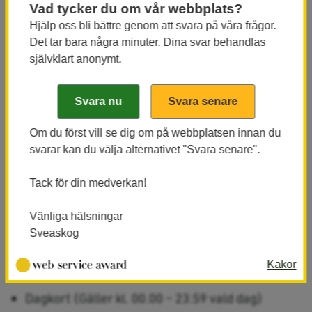
Vad tycker du om vår webbplats?
Fiskare måste kunna visa giltig legitimation,
Hjälp oss bli bättre genom att svara på våra frågor.
annars förverkas fiskekort.
Det tar bara några minuter. Dina svar behandlas
Ungdomar under 20 år fiskar gratis i naturvatten,
självklart anonymt.
fiskekort krävs dock. (
Ladda ner
ungdomsfiskekort här
). Du behöver inte ladda
ner och skriva ut ett eget fiskekort om du är under
20 år och fiskar tillsammans med vuxen som löst
Om du först vill se dig om på webbplatsen innan du
svarar kan du välja alternativet "Svara senare".
fiskekort.
Fiskekortet får inte överlåtas till annan fiskande.
Tack för din medverkan!
Fiskekortet måste uppvisas på
Vänliga hälsningar
tillsyningsmännens begäran.
Sveaskog
Årskort (Gäller hela året, kalenderår)
Kakor
Årskort Familj (Gäller hela året, kalenderår)
Dagkort (Gäller kl. 00.00 – 23:59 vald dag)