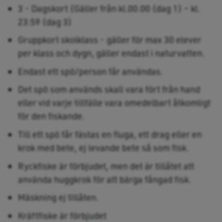
3 - Dagskort (Gäller från kl.00.00 (dag 1) – kl.
23:59 (dag 3)
Gruppkort skolklass - gäller för max 30 elever
per klass och dygn, gäller endast i naturvatten.
Endast ett spö/person får användas.
Det spö som används skall vara fört från hand
eller vid varje tillfälle vara omedelbart åtkomligt
för den fiskande.
Till ett spö får fästas en fluga, ett drag eller en
krok med bete, ej levande bete så som fisk.
Ryckfiske är förbjudet, men det är tillåtet att
använda huggkrok för att bärga fångad fisk.
Mäskning ej tillåten.
Kräftfiske är förbjudet