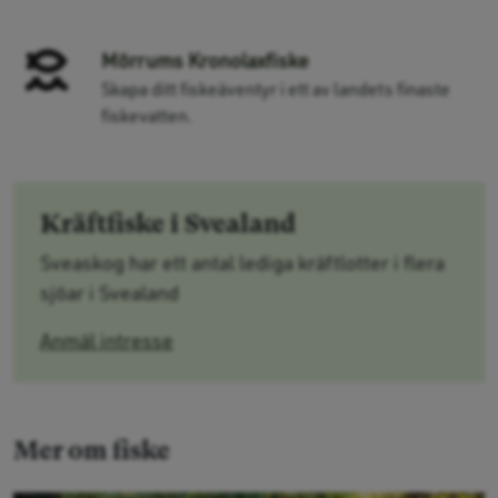
Mörrums Kronolaxfiske
Skapa ditt fiskeäventyr i ett av landets finaste
fiskevatten.
Kräftfiske i Svealand
Sveaskog har ett antal lediga kräftlotter i flera
sjöar i Svealand
Anmäl intresse
Mer om fiske