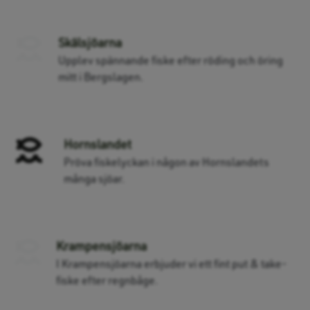
Skälsjöarna
Upplev spännande fiske efter röding och öring
mitt i Bergslagen.
Hornslandet
Pröva fiskelyckan i någon av Hornslandets
många sjöar.
Krampensjöarna
I Krampensjöarna erbjuder vi ett fint put & take-
fiske efter regnbåge.