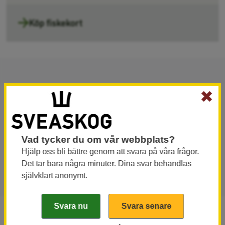
Köp fiskekort
✖
Här hittar du alla våra områden för
fiskekort – från Kronolaxfisket i Mörrumsån
i Blekinge till de imponerande älvarna i
Vad tycker du om vår webbplats?
norr. Välkommen att hitta ditt fiskeäventyr.
Hjälp oss bli bättre genom att svara på våra frågor.
Det tar bara några minuter. Dina svar behandlas
självklart anonymt.
Hitta ditt fiskevatten