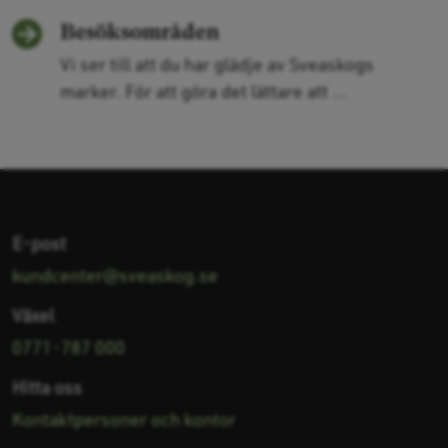
Besöksområden
Vi ser till att du har glädje av Sveaskogs
marker. För att göra det lättare att ...
E-post
kundcenter@sveaskog.se
Växel
0771-787 000
Hitta oss
Kontaktpersoner och kontor