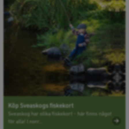
Köp Sveaskogs fiskekort
Sveaskog har olika fiskekort - här finns något
för alla! I norr...