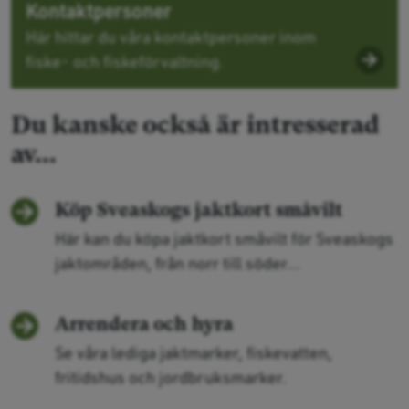
Kontaktpersoner
Här hittar du våra kontaktpersoner inom
fiske- och fiskeförvaltning.
Du kanske också är intresserad
av...
Köp Sveaskogs jaktkort småvilt
Här kan du köpa jaktkort småvilt för Sveaskogs
jaktområden, från norr till söder...
Arrendera och hyra
Se våra lediga jaktmarker, fiskevatten,
fritidshus och jordbruksmarker.