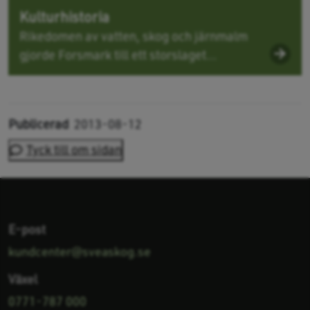
Kulturhistoria
Rikedomen av vatten, skog och järnmalm
gjorde Forsmark till ett storslaget...
Publicerad
2013-08-12
Tyck till om sidan
E-post
kundcenter@sveaskog.se
Växel
0771-787 000