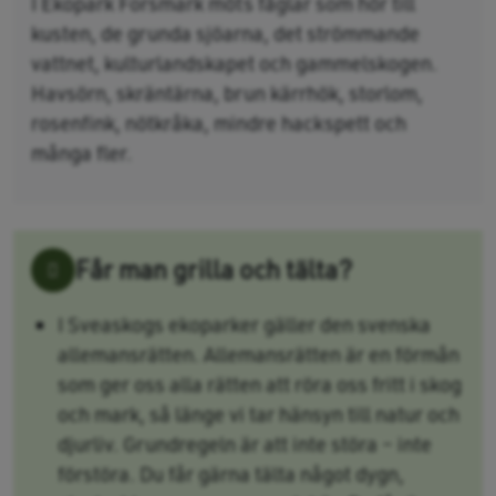
I Ekopark Forsmark möts fåglar som hör till
kusten, de grunda sjöarna, det strömmande
vattnet, kulturlandskapet och gammelskogen.
Havsörn, skräntärna, brun kärrhök, storlom,
rosenfink, nötkråka, mindre hackspett och
många fler.
Får man grilla och tälta?
I Sveaskogs ekoparker gäller den svenska
allemansrätten. Allemansrätten är en förmån
som ger oss alla rätten att röra oss fritt i skog
och mark, så länge vi tar hänsyn till natur och
djurliv. Grundregeln är att inte störa – inte
förstöra. Du får gärna tälta något dygn,