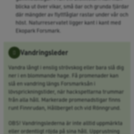
blicka ut över vikar, små öar och grunda fjärdar
där mängder av flyttfåglar rastar under vår och
höst. Naturreservatet ligger kant i kant med
Ekopark Forsmark.
Vandringsleder
Vandra långt i enslig strövskog eller bara slå dig
ner i en blommande hage. Få promenader kan
slå en vandring längs Forsmarksån i
lövsprickningstider, när hackspettarna trummar
från alla håll. Markerade promenadstigar finns
runt Finnrudan, Hållberget och vid Rönngrund.
OBS! V
andringslederna är inte alltid uppmärkta
eller ordentligt
röjda på sina håll.
Upprustning