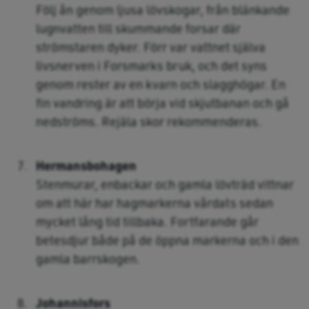
Följ ån genom ljusa lövskogar, från blänkande
lugnvatten till skummande forsar där
strömstaren dyker. Förr var vattnet själva
livsnerven i Forsmarks bruk, och det syns
genom rester av en kvarn och slagghögar. En
fin vandring är att börja vid skjutbanan och gå
nedströms. Rejäla skor rekommenderas.
Hermansbohagen
Stenmurar, enbackar och gamla lövträd vittnar
om att här har hagmarkerna vårdats sedan
mycket lång tid tillbaka. Fortfarande går
betesdjur både på de öppna markerna och i den
gamla barrskogen.
Johannisfors