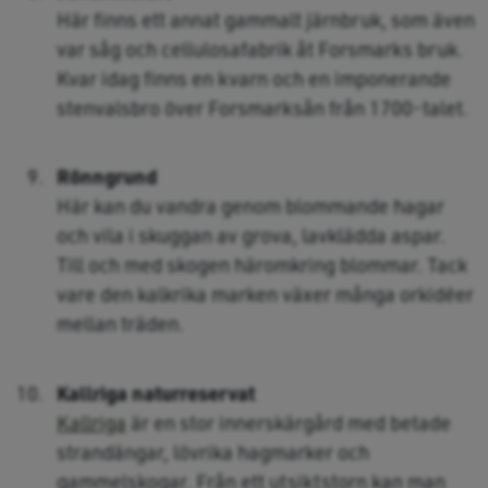
Här finns ett annat gammalt järnbruk, som även
var såg och cellulosafabrik åt Forsmarks bruk.
Kvar idag finns en kvarn och en imponerande
stenvalsbro över Forsmarksån från 1700-talet.
Rönngrund
Här kan du vandra genom blommande hagar
och vila i skuggan av grova, lavklädda aspar.
Till och med skogen häromkring blommar. Tack
vare den kalkrika marken växer många orkidéer
mellan träden.
Kallriga naturreservat
Kallriga
är en stor innerskärgård med betade
strandängar, lövrika hagmarker och
gammelskogar. Från ett utsiktstorn kan man