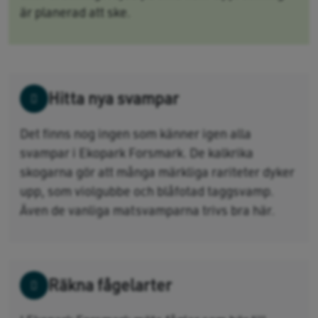
är planerad att ske
​.
Hitta nya svampar
Det finns nog ingen som känner igen alla
svampar i Ekopark Forsmark. De kalkrika
skogarna gör att många märkliga rariteter dyker
upp, som violgubbe och blåfotad taggsvamp.
Även de vanliga matsvamparna trivs bra här.
Räkna fågelarter