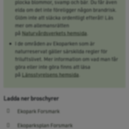
plocka blommor, svamp och bär. Du får även
elda om det inte föreligger någon brandrisk.
Glöm inte att släcka ordentligt efteråt! Läs
mer om allemansrätten
på
Naturvårdsverkets hemsida
.
I de områden av Ekoparken som är
naturreservat gäller särskilda regler för
friluftslivet. Mer information om vad man får
göra eller inte göra finns att läsa
på
Länsstyrelsens hemsida
.
Ladda ner broschyrer
Ekopark Forsmark
Ekoparksplan Forsmark