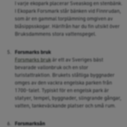
I varje ekopark placerar Sveaskog en stenbänk.
I Ekopark Forsmark står bänken vid Finnrudan,
som är en gammal torplämning omgiven av
blåsippsskogar. Härifrån har du fin utsikt över
Bruksdammens stora vattenspegel.
Forsmarks bruk
Forsmarks bruk
är ett av Sveriges bäst
bevarade vallonbruk och en stor
turistattraktion. Brukets ståtliga byggnader
omges av den vackra engelska parken från
1700-talet. Typiskt för en engelsk park är
statyer, tempel, byggnader, slingrande gångar,
vatten, tankeväckande platser och små rum.
Forsmarksån