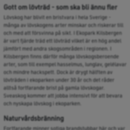
Gott om lövträd - som ska bli ännu fler
Lövskog har blivit en bristvara i hela Sverige -
många av lövskogens arter minskar och riskerar till
och med att försvinna på sikt. I Ekopark Kilsbergen
är vart fjärde träd ett lövträd vilket är en hög andel
jämfört med andra skogsområden i regionen. I
Kilsbergen finns därför många lövskogsberoende
arter, som till exempel hasselmus, lunglav, gelélavar
och mindre hackspett. Dock är drygt hälften av
lövträden i ekoparken under 30 år och det råder
alltså fortfarande brist på gamla lövskogar.
Sveaskog kommer att jobba intensivt för att bevara
och nyskapa lövskog i ekoparken.
Naturvårdsbränning
Fortfarande minner sotiga brandstubbar här och var