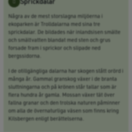
Sprickdalar
Några av de mest storslagna miljöerna i
ekoparken är Trolldalarna med sina tre
sprickdalar. De bildades när inlandsisen smälte
och smältvatten blandat med sten och grus
forsade fram i sprickor och slipade ned
bergssidorna.
I de otillgängliga dalarna har skogen stått orörd i
många år. Gammal granskog växer i de branta
sluttningarna och på krönen står tallar som är
flera hundra år gamla. Mossan växer tät över
fallna granar och den trolska naturen påminner
om alla de övernaturliga väsen som finns kring
Kilsbergen enligt berättelserna.