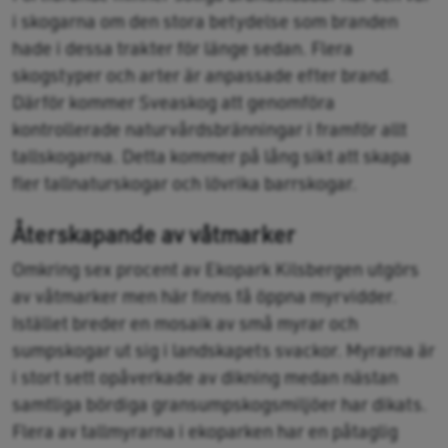
i skogarna om den stora betydelse som branden
hade i dessa trakter för länge sedan. Flera
skogstyper och arter är anpassade efter brand.
Därför kommer Sveaskog att genomföra
kontrollerade naturvårdsbränningar i framför allt
tallskogarna. Detta kommer på lång sikt att skapa
fler tallnaturskogar och lövrika barrskogar.
Återskapande av våtmarker
Omkring sex procent av Ekopark Kilsbergen utgörs
av våtmarker men här finns få öppna myrvidder.
Istället breder en mosaik av små myrar och
sumpskogar ut sig i landskapets svackor. Myrarna är
i stort sett opåverkade av dikning medan nästan
samtliga bördiga gransumpskogsmiljöer har dikats.
Flera av tallmyrarna i ekoparken har en påtaglig