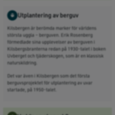
Utplantering av berguv
Kilsbergen är berömda marker för världens
största uggla – berguven. Erik Rosenberg
förmedlade sina upplevelser av berguven i
Kilsbergsbranterna redan på 1930-talet i boken
Uvberget och tjäderskogen, som är en klassisk
naturskildring.
Det var även i Kilsbergen som det första
berguvsprojektet för utplantering av uvar
startade, på 1950-talet.