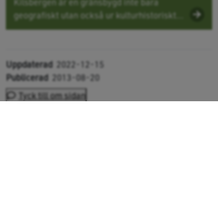
Kilsbergen är en gränsbygd inte bara
geografiskt utan också ur kulturhistoriskt...
Uppdaterad
2022-12-15
Publicerad
2013-08-20
Tyck till om sidan
E-post
kundcenter@sveaskog.se
Växel
0771-787 000