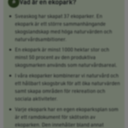
Vad är en ekopark?
Sveaskog har skapat 37 ekoparker. En
ekopark är ett större sammanhängande
skogslandskap med höga naturvärden och
naturvårdsambitioner.
En ekopark är minst 1000 hektar stor och
minst 50 procent av den produktiva
skogsmarken används som naturvårdsareal.
I våra ekoparker kombinerar vi naturvård och
ett hållbart skogsbruk för att öka naturvärden
samt skapa områden för rekreation och
sociala aktiviteter.
Varje ekopark har en egen ekoparksplan som
är ett ramdokument för skötseln av
ekoparken. Den innehåller bland annat