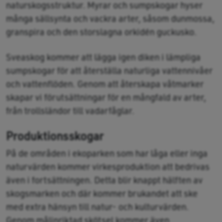
naturskogsstruktur. Myrar och sumpskogar hyser
många sällsynta och vackra arter, såsom dunmossa,
granspira och den storslagna orkidén guckusko.
Sveaskog kommer att lägga igen diken i lämpliga
sumpskogar för att återställa naturliga vattennivåer
och vattenflöden. Genom att återskapa våtmarker
skapar vi förutsättningar för en mångfald av arter,
från trollsländor till vadarfåglar.
Produktionsskogar
På de områden i ekoparken som har låga eller inga
naturvärden kommer virkesproduktion att bedrivas
även i fortsättningen. Detta blir knappt hälften av
skogsmarken och där kommer brukandet att ske
med extra hänsyn till natur- och kulturvärden.
Genom målinriktad skötsel kommer även