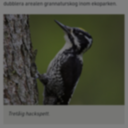
dubblera arealen grannaturskog inom ekoparken.
Tretåig hackspett.