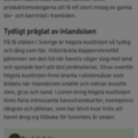
produktionsskogarna att få ett stort inslag av gamla
löv- och barrträd i framtiden.
Tydligt präglat av inlandsisen
På få ställen i Sverige är högsta kustlinjen så tydlig
och lång som här. Vidsträckta klapperstensfält
påminner om den tid när havets vågor slog mot land
och spolade bort allt löst jordmaterial. Strax ovanför
högsta kustlinjen finns branta rullstensåsar som
bildats när inlandsisen smälte och isälvar avsatte
sten, grus och sand. I zonen kring högsta kustlinjen
finns flera intressanta havsstrandsarter, exempelvis
idegran och jättelav, som har blivit kvar trots att
havet drog sig tillbaka för tusentals år sedan.