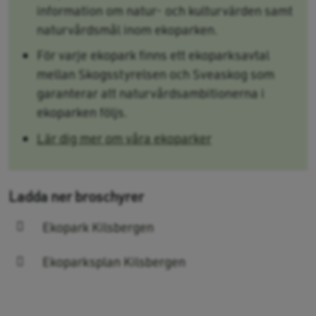
information om natur- och kulturvärden samt
naturvårdsmål inom ekoparken.
För varje ekopark finns ett ekoparksavtal
mellan Skogsstyrelsen och Sveaskog som
garanterar att naturvårdsambitionerna i
ekoparken följs.
Lär dig mer om våra ekoparker
Ladda ner broschyrer
Ekopark Kilsbergen
Ekoparksplan Kilsbergen