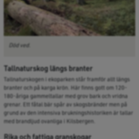
Död ved.
Tallnaturskog längs branter
Tallnaturskogen i ekoparken står framför allt längs
branter och på karga krön. Här finns gott om 120-
180-åriga gammeltallar med grov bark och vridna
grenar. Ett fåtal bär spår av skogsbränder men på
grund av den intensiva brukningshistoriken är tallar
med brandljud ovanliga i Kilsbergen.
Rika och fattiga granskogar