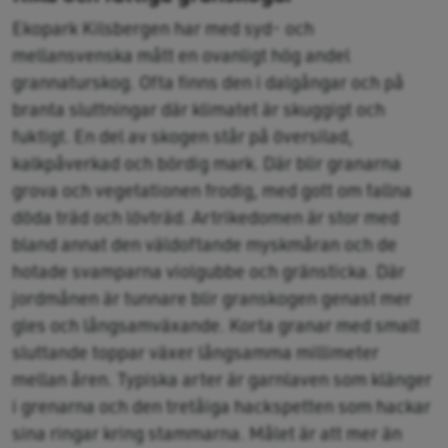
Ekopark Kilsbergen har med syd- och
mellansvenska mått en ovanligt hög andel
grannaturskog. Ofta finns den i dalgångar och på
branta sluttningar där klimatet är skuggigt och
fuktigt. En del av skogen står på översilad,
kalkpåverkad och bördig mark. Där blir granarna
grova och vegetationen frodig, med gott om fallna
döda träd och lövträd. Artrikedomen är stor med
bland annat den väldoftande myskmåran och de
hotade svamparna violgubbe och gränsticka. Där
jordmånen är tunnare blir granskogen genast mer
gles och långsamväxande. Korta granar med smalt
sluttande toppar växer långsamma millimeter
mellan åren. Typiska arter är garnlaven som klänger
i grenarna och den tretåiga hackspetten som hackar
sina ringar kring stammarna. Målet är att mer än