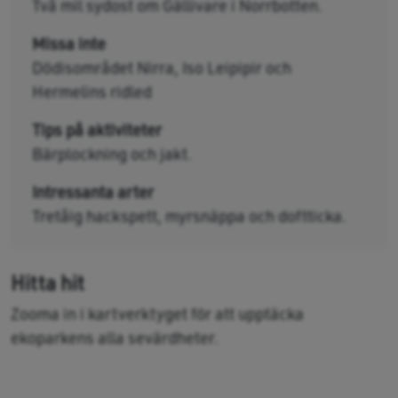
Två mil sydost om Gällivare i Norrbotten.
Missa inte
Dödisområdet Nirra, Iso Leipipir och
Hermelins ridled
Tips på aktiviteter
Bärplockning och jakt.
Intressanta arter
Tretåig hackspett, myrsnäppa och doftticka.
Hitta hit
Zooma in i kartverktyget för att upptäcka
ekoparkens alla sevärdheter.