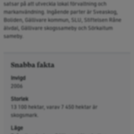
satsar på att utveckla lokal förvaltning och
markanvändning. Ingående parter är Sveaskog,
Boliden, Gällivare kommun, SLU, Stiftelsen Råne
älvdal, Gällivare skogssameby och Sörkaitum
sameby.
Snabba fakta
Invigd
2006
Storlek
13 100 hektar, varav 7 450 hektar är
skogsmark.
Läge