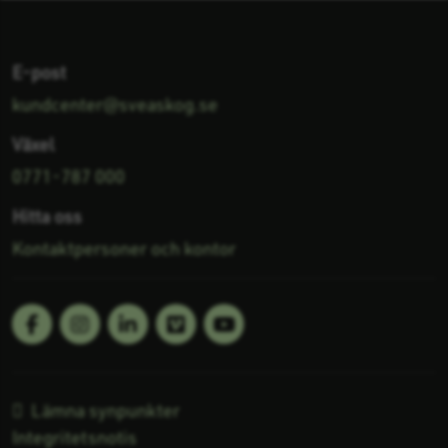
E-post
kundcenter@sveaskog.se
Växel
0771-787 000
Hitta oss
Kontaktpersoner och kontor
Facebook
Linkedin
Vimeo
Youtube
Följ oss på:
Lämna synpunkter
Integritetsnotis