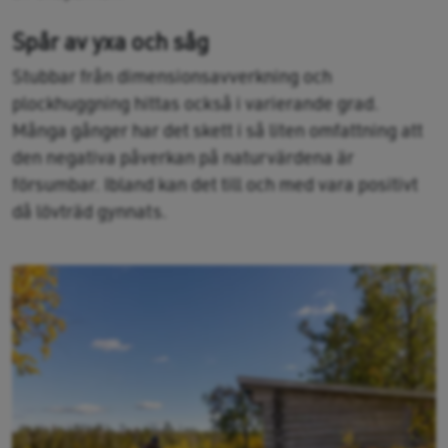
Spår av yxa och såg
Stubbar från dimensionsavverkning och
plockhuggning hittas också i varierande grad.
Många gånger har det skett i så liten omfattning att
den negativa påverkan på naturvärdena är
försumbar. Ibland kan det till och med vara positivt
då lövträd gynnats.