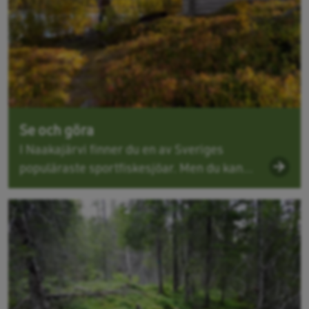
Se och göra
I Naakajärvi finner du en av Sveriges
populäraste sportfiskesjöar. Men du kan...