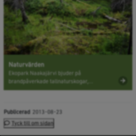
Naturvärden
Ekopark Naakajärvi bjuder på
brandpåverkade tallnaturskogar,...
Publicerad
2013-08-23
Tyck till om sidan