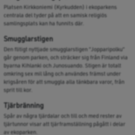
Platsen Kirkkoniemi (Kyrkudden) i ekoparkens
centrala del tyder på att en samisk religiös
samlingsplats kan ha funnits där.
Smugglarstigen
Den flitigt nyttjade smugglarstigen ”Jopparipolku”
går genom parken, och sträcker sig från Finland via
byarna Kihlanki och Junosuando. Stigen är totalt
omkring sex mil lång och användes främst under
krigsåren för att smuggla alla tänkbara varor, från
sprit till kor.
Tjärbränning
Spår av några tjärdalar och till och med rester av
tjärtunnor visar att tjärframställning pågått i delar
av ekoparken.