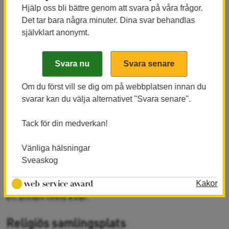
Hjälp oss bli bättre genom att svara på våra frågor.
Det tar bara några minuter. Dina svar behandlas
självklart anonymt.
Boplats Rauturimpi
Rauturimpi är en delvis restaurarad samisk boplats,
där släkterna Sevä och Suikki redan på 1700-talet
mjölkade sina renvajor om sommaren. Man använde
Om du först vill se dig om på webbplatsen innan du
sig enligt tradition av flera olika sommarvisten för
svarar kan du välja alternativet "Svara senare".
att hålla renarna med så bra bete som möjligt och på
Tack för din medverkan!
så vis undvika sjukdomar. På vistet i Rauturimpi
finns det en boplats i mitten och tre vallar runt om,
Vänliga hälsningar
som man brukade växelvis. Boplatsen är cirka 20x25
Sveaskog
meter stor och här har funnits fyra näverkåtor för
sommarbruk. En restaurerad kåta och resterna från
Kakor
en annan finns kvar.
Religiös samlingsplats