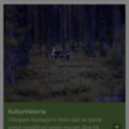
Kulturhistoria
I Ekopark Naakajärvi finns spår av bland
annat renskötsel sedan mycket lång tid...