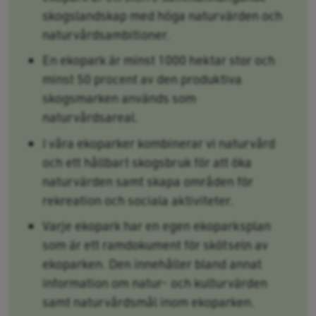
skogslandskap med höga naturvärden och
naturvårdsambitioner.
En ekopark är minst 1000 hektar stor och
minst 50 procent av den produktiva
skogsmarken används som
naturvårdsareal.
I våra ekoparker kombinerar vi naturvård
och ett hållbart skogsbruk för att öka
naturvärden samt skapa områden för
rekreation och sociala aktiviteter.
Varje ekopark har en egen ekoparksplan
som är ett ramdokument för skötseln av
ekoparken. Den innehåller bland annat
information om natur- och kulturvärden
samt naturvårdsmål inom ekoparken.