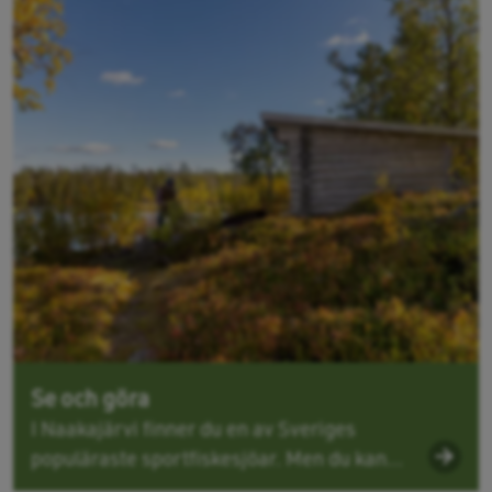
Se och göra
I Naakajärvi finner du en av Sveriges
populäraste sportfiskesjöar. Men du kan...