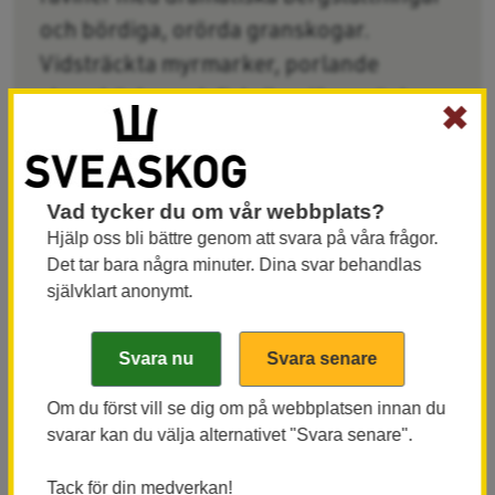
och bördiga, orörda granskogar.
Vidsträckta myrmarker, porlande
skogsbäckar och fiskrika sjöar präglar
✖
också området.
Vad tycker du om vår webbplats?
Brandpräglad tallurskog
Hjälp oss bli bättre genom att svara på våra frågor.
Tallurskogen Manalainen med nästan 500-åriga
Det tar bara några minuter. Dina svar behandlas
tallar är präglad av upprepade skogsbränder.
självklart anonymt.
Nästan alla äldre träd har skador i stammen, så
kallade brandljud. Manalainen ingår i EU:s nätverk
Natura 2000 över de mest skyddsvärda områdena i
Om du först vill se dig om på webbplatsen innan du
Europa. Här kan man bland annat se den relativt
svarar kan du välja alternativet "Svara senare".
ovanliga vedsvampen tallticka och den hotade
skalbaggen reliktbock.
Tack för din medverkan!