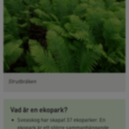
Strutbräken
Vad är en ekopark?
Sveaskog har skapat 37 ekoparker. En
ekopark är ett större sammanhängande