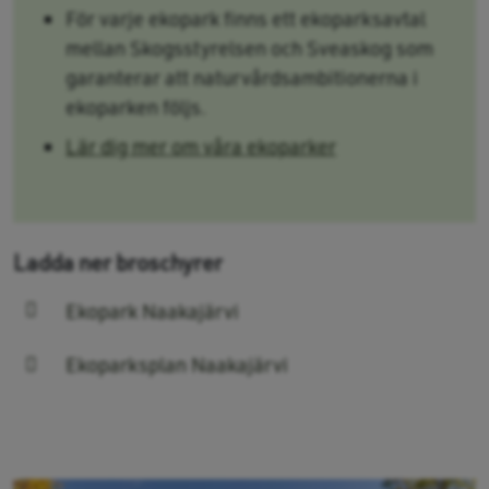
För varje ekopark finns ett ekoparksavtal
mellan Skogsstyrelsen och Sveaskog som
garanterar att naturvårdsambitionerna i
ekoparken följs.
Lär dig mer om våra ekoparker
Ladda ner broschyrer
Ekopark Naakajärvi
Ekoparksplan Naakajärvi