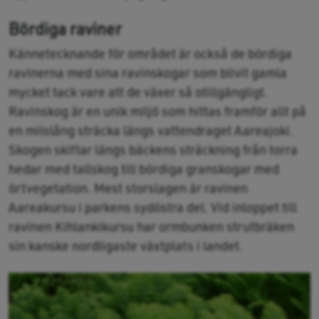
Bördiga raviner
Kännetecknande för området är också de bördiga
ravinerna med sina ravinskogar som blivit gamla
mycket tack vare att de växer så otillgängligt.
Ravinskog är en unik miljö som hittas framför allt på
en milslång sträcka längs vattendraget Aareajoki.
Skogen skiftar längs bäckens sträckning från torra
hedar med tallskog till bördiga granskogar med
örtvegetation. Mest storslagen är ravinen
Aareakursu i parkens sydöstra del. Vid inloppet till
ravinen Kihlankikursu har ormbunken strutbräken
sin kanske nordligaste växtplats i landet.