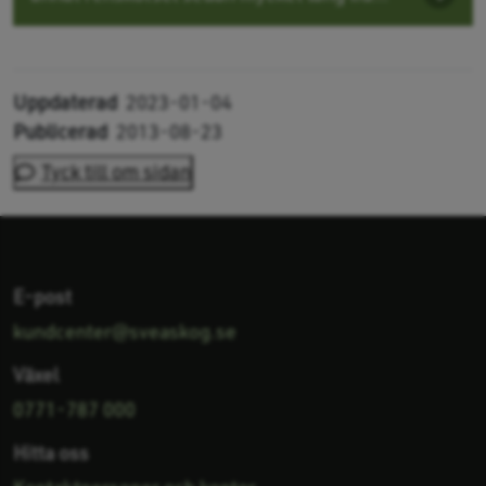
Uppdaterad
2023-01-04
Publicerad
2013-08-23
Tyck till om sidan
E-post
kundcenter@sveaskog.se
Växel
0771-787 000
Hitta oss