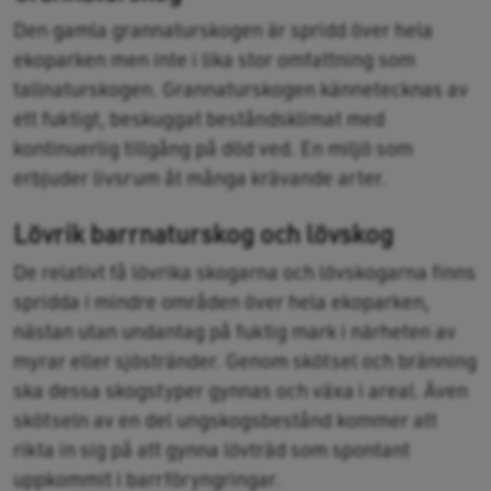
Den gamla grannaturskogen är spridd över hela
ekoparken men inte i lika stor omfattning som
tallnaturskogen. Grannaturskogen kännetecknas av
ett fuktigt, beskuggat beståndsklimat med
kontinuerlig tillgång på död ved. En miljö som
erbjuder livsrum åt många krävande arter.
Lövrik barrnaturskog och lövskog
De relativt få lövrika skogarna och lövskogarna finns
spridda i mindre områden över hela ekoparken,
nästan utan undantag på fuktig mark i närheten av
myrar eller sjöstränder. Genom skötsel och bränning
ska dessa skogstyper gynnas och växa i areal. Även
skötseln av en del ungskogsbestånd kommer att
rikta in sig på att gynna lövträd som spontant
uppkommit i barrföryngringar.