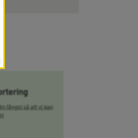
r
rtering
in fångst så att vi kan
et