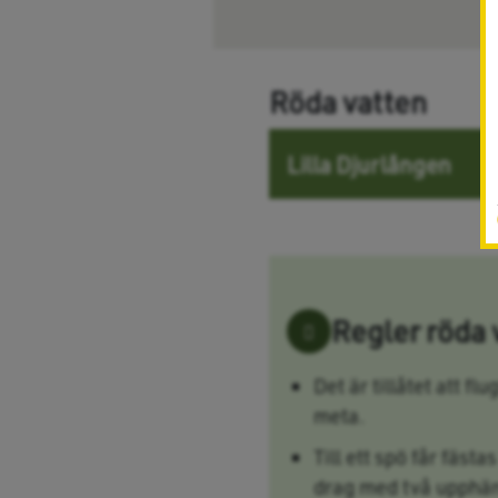
Röda vatten
Lilla Djurlången
Regler röda 
Det är tillåtet att fl
meta.
Till ett spö får fästas
drag med två upphän