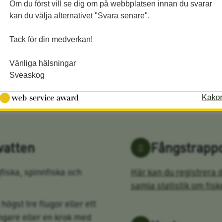
Om du först vill se dig om på webbplatsen innan du svarar
kan du välja alternativet "Svara senare".
Tack för din medverkan!
Vänliga hälsningar
Rågåstjärn
Sveaskog
Kako
vatten
Fångstrappo
ugfiska, spinnfiska och
Här kan du registrera d
samla statistik om fisk
 högst tre flugor eller ett
gare eller en krok med