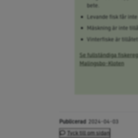
bete.
Levande fisk får int
Mäskning är inte tillå
Vinterfiske är tillåte
Se fullständiga fiskereg
Malingsbo-Kloten
Publicerad
2024-04-03
Tyck till om sidan