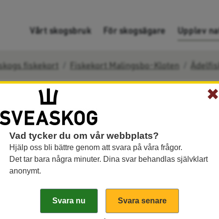
Gå direkt till innehållet
Vårt skogsbruk
För skogsägare
Upplev na
skogs fiskekort
Fiskekort Malingsbo-Kloten
Ädelfi
e Malingsbo-Kloten 
Vad tycker du om vår webbplats?
Hjälp oss bli bättre genom att svara på våra frågor.
Det tar bara några minuter. Dina svar behandlas självklart
anonymt.
ut and take fiske" efter inplanterad regnbåge. Här f
Till ett spö får fästas högst tre flugor eller ett d
 Levande fisk får inte användas som agn. Mäskning 