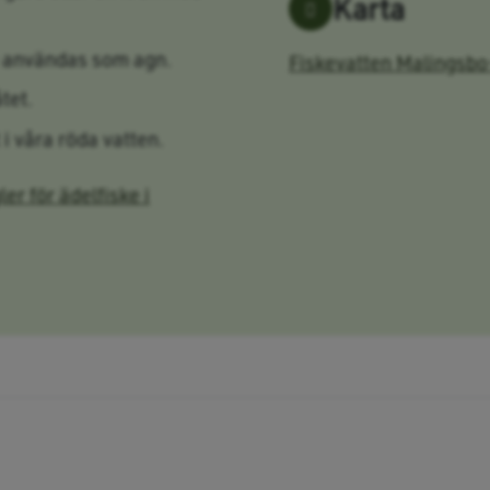
Karta
e användas som agn.
Fiskevatten Malingsbo
tet.
t i våra röda vatten.
ler för ädelfiske i