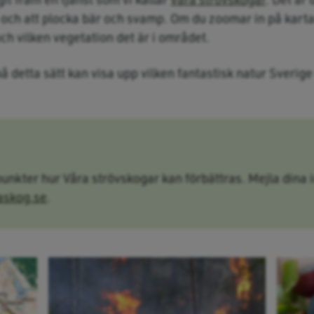
a och att plocka bär och svamp. Om du zoomar in på kart
och vilken vegetation det är i området.
på detta sätt kan visa upp vilken fantastisk natur Sveri
nkter hur Våra strövskogar kan förbättras. Mejla dina 
askog.se
.