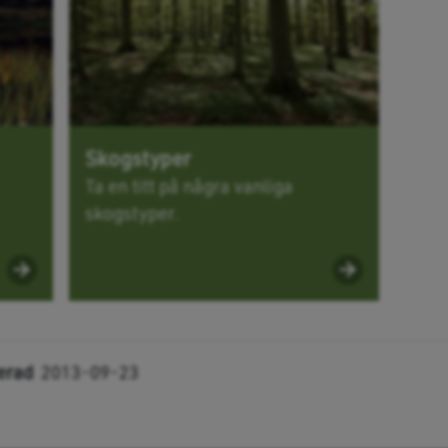
Skogstyper
Ta en titt på några vanliga
skogstyper.
erad
2013-09-23