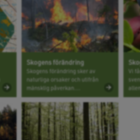
Skogens förändring
Skog
Skogens förändring sker av
Vi få
naturliga orsaker och utifrån
sven
mänsklig påverkan....
alle