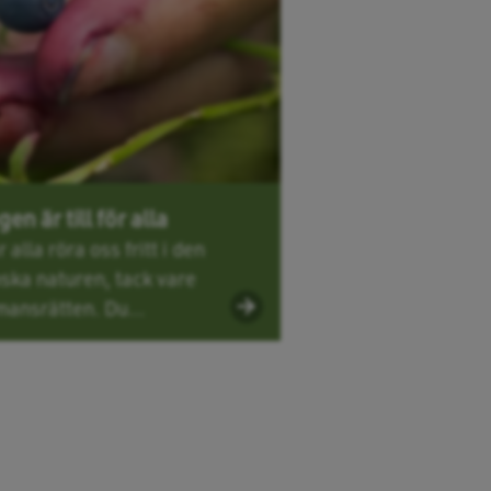
en är till för alla
r alla röra oss fritt i den
ska naturen, tack vare
mansrätten. Du...