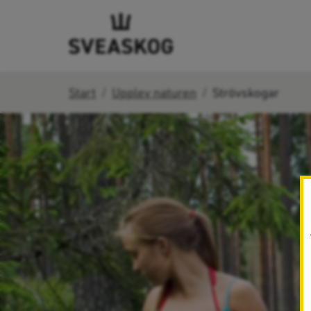
Start
Upplev naturen
Strövskogar