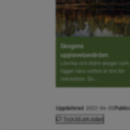
Skogens
upplevelsevärden
Lövrika och äldre skogar som
ligger nära vatten är bra för
rekreation. Du...
Uppdaterad
2022-04-05
Public
Tyck till om sidan