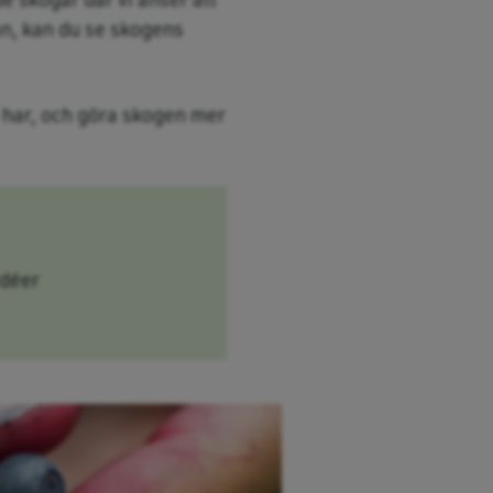
an, kan du se skogens
ge har, och göra skogen mer
idéer