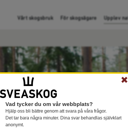
Gå direkt till innehållet
Vårt skogsbruk
För skogsägare
Upplev na
Vad tycker du om vår webbplats?
Hjälp oss bli bättre genom att svara på våra frågor.
Det tar bara några minuter. Dina svar behandlas självklart
anonymt.