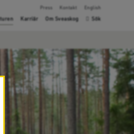
Press
Kontakt
English
turen
Karriär
Om Sveaskog
Sök
✖