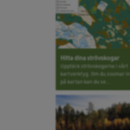
Hitta dina strövskogar
Upptäck strövskogarna i vårt
kartverktyg. Om du zoomar in
på kartan kan du se...