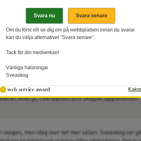
Om du först vill se dig om på webbplatsen innan du svarar
kan du välja alternativet "Svara senare".
Tack för din medverkan!
Vänliga hälsningar
gar
Sveaskog
 plats för oss människor att vara i. Skogens olika 
Kako
 skänkt energi, rekreation och skapat upplevelser.
te i skogen, men idag sker det mer sällan. Sveaskog ser g
it fram en tjänst som vi kallar
Våra strövskogar
. Det är 